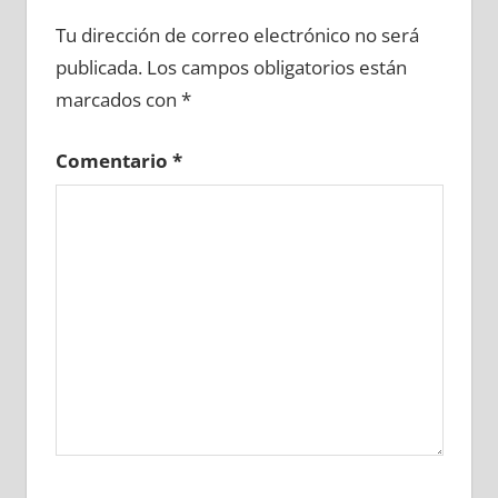
619530081
»
619530082
»
619530083
»
Tu dirección de correo electrónico no será
619530084
»
619530085
»
619530086
»
publicada.
Los campos obligatorios están
619530087
»
619530088
»
619530089
»
marcados con
*
619530090
»
619530091
»
619530092
»
619530093
»
619530094
»
619530095
»
Comentario
*
619530096
»
619530097
»
619530098
»
619530099
»
619530100
»
619530101
»
619530102
»
619530103
»
619530104
»
619530105
»
619530106
»
619530107
»
619530108
»
619530109
»
619530110
»
619530111
»
619530112
»
619530113
»
619530114
»
619530115
»
619530116
»
619530117
»
619530118
»
619530119
»
619530120
»
619530121
»
619530122
»
619530123
»
619530124
»
619530125
»
619530126
»
619530127
»
619530128
»