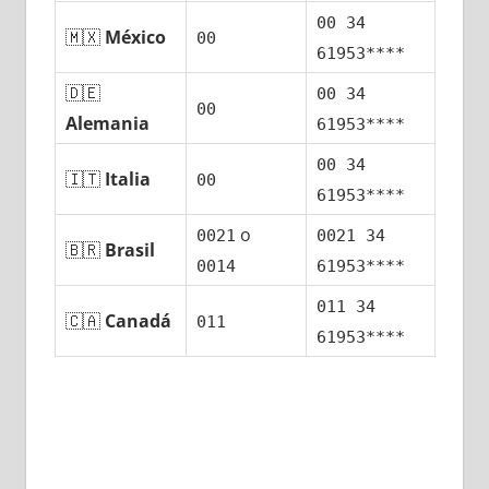
00 34
🇲🇽
México
00
61953****
🇩🇪
00 34
00
Alemania
61953****
00 34
🇮🇹
Italia
00
61953****
ο
0021
0021 34
🇧🇷
Brasil
0014
61953****
011 34
🇨🇦
Canadá
011
61953****