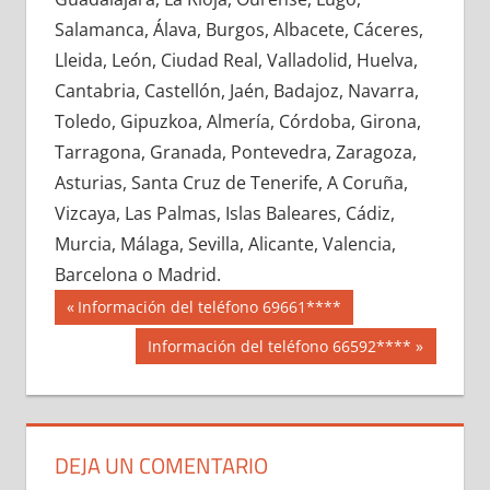
619530033
»
619530034
»
619530035
»
Salamanca, Álava, Burgos, Albacete, Cáceres,
619530036
»
619530037
»
619530038
»
Lleida, León, Ciudad Real, Valladolid, Huelva,
619530039
»
619530040
»
619530041
»
Cantabria, Castellón, Jaén, Badajoz, Navarra,
619530042
»
619530043
»
619530044
»
Toledo, Gipuzkoa, Almería, Córdoba, Girona,
619530045
»
619530046
»
619530047
»
Tarragona, Granada, Pontevedra, Zaragoza,
619530048
»
619530049
»
619530050
»
Asturias, Santa Cruz de Tenerife, A Coruña,
619530051
»
619530052
»
619530053
»
Vizcaya, Las Palmas, Islas Baleares, Cádiz,
619530054
»
619530055
»
619530056
»
Murcia, Málaga, Sevilla, Alicante, Valencia,
619530057
»
619530058
»
619530059
»
Barcelona o Madrid.
619530060
»
619530061
»
619530062
»
Navegación
61953
Entrada
Información del teléfono 69661****
619530063
»
619530064
»
619530065
»
anterior:
de
Siguiente
Información del teléfono 66592****
619530066
»
619530067
»
619530068
»
entrada:
entradas
619530069
»
619530070
»
619530071
»
619530072
»
619530073
»
619530074
»
619530075
»
619530076
»
619530077
»
DEJA UN COMENTARIO
619530078
»
619530079
»
619530080
»