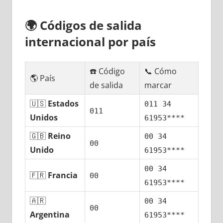
🌍
Códigos dе salida
internacional pοr país
☎️ Código
📞 Cómo
🌎 País
dе salida
marcar
🇺🇸
Estados
011 34
011
Unidos
61953****
🇬🇧
Reino
00 34
00
Unido
61953****
00 34
🇫🇷
Francia
00
61953****
🇦🇷
00 34
00
Argentina
61953****