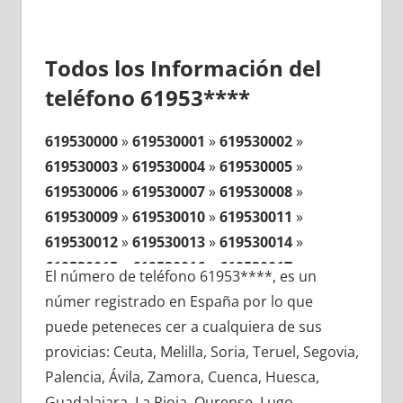
Todos los Información del
teléfono 61953****
619530000
»
619530001
»
619530002
»
619530003
»
619530004
»
619530005
»
619530006
»
619530007
»
619530008
»
619530009
»
619530010
»
619530011
»
619530012
»
619530013
»
619530014
»
619530015
»
619530016
»
619530017
»
El número de teléfono 61953****, es un
619530018
»
619530019
»
619530020
»
númer registrado en España por lo que
619530021
»
619530022
»
619530023
»
puede peteneces cer a cualquiera de sus
619530024
»
619530025
»
619530026
»
provicias: Ceuta, Melilla, Soria, Teruel, Segovia,
619530027
»
619530028
»
619530029
»
Palencia, Ávila, Zamora, Cuenca, Huesca,
619530030
»
619530031
»
619530032
»
Guadalajara, La Rioja, Ourense, Lugo,