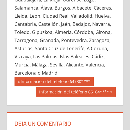
619610033
»
619610034
»
619610035
»
Salamanca, Álava, Burgos, Albacete, Cáceres,
619610036
»
619610037
»
619610038
»
Lleida, León, Ciudad Real, Valladolid, Huelva,
619610039
»
619610040
»
619610041
»
Cantabria, Castellón, Jaén, Badajoz, Navarra,
619610042
»
619610043
»
619610044
»
Toledo, Gipuzkoa, Almería, Córdoba, Girona,
619610045
»
619610046
»
619610047
»
Tarragona, Granada, Pontevedra, Zaragoza,
619610048
»
619610049
»
619610050
»
Asturias, Santa Cruz de Tenerife, A Coruña,
619610051
»
619610052
»
619610053
»
Vizcaya, Las Palmas, Islas Baleares, Cádiz,
619610054
»
619610055
»
619610056
»
Murcia, Málaga, Sevilla, Alicante, Valencia,
619610057
»
619610058
»
619610059
»
Barcelona o Madrid.
619610060
»
619610061
»
619610062
»
Navegación
61961
Entrada
Información del teléfono 64730****
619610063
»
619610064
»
619610065
»
anterior:
de
Siguiente
Información del teléfono 66164****
619610066
»
619610067
»
619610068
»
entrada:
entradas
619610069
»
619610070
»
619610071
»
619610072
»
619610073
»
619610074
»
619610075
»
619610076
»
619610077
»
DEJA UN COMENTARIO
619610078
»
619610079
»
619610080
»