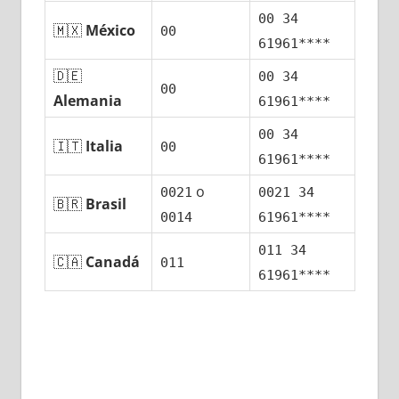
00 34
🇲🇽
México
00
61961****
🇩🇪
00 34
00
Alemania
61961****
00 34
🇮🇹
Italia
00
61961****
ο
0021
0021 34
🇧🇷
Brasil
0014
61961****
011 34
🇨🇦
Canadá
011
61961****