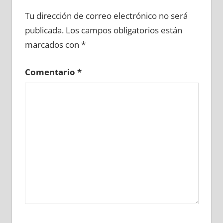
619610081
»
619610082
»
619610083
»
Tu dirección de correo electrónico no será
619610084
»
619610085
»
619610086
»
publicada.
Los campos obligatorios están
619610087
»
619610088
»
619610089
»
marcados con
*
619610090
»
619610091
»
619610092
»
619610093
»
619610094
»
619610095
»
Comentario
*
619610096
»
619610097
»
619610098
»
619610099
»
619610100
»
619610101
»
619610102
»
619610103
»
619610104
»
619610105
»
619610106
»
619610107
»
619610108
»
619610109
»
619610110
»
619610111
»
619610112
»
619610113
»
619610114
»
619610115
»
619610116
»
619610117
»
619610118
»
619610119
»
619610120
»
619610121
»
619610122
»
619610123
»
619610124
»
619610125
»
619610126
»
619610127
»
619610128
»