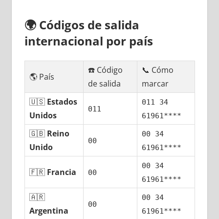
🌍
Códigos dе salida
internacional pοr país
☎️ Código
📞 Cómo
🌎 País
dе salida
marcar
🇺🇸
Estados
011 34
011
Unidos
61961****
🇬🇧
Reino
00 34
00
Unido
61961****
00 34
🇫🇷
Francia
00
61961****
🇦🇷
00 34
00
Argentina
61961****