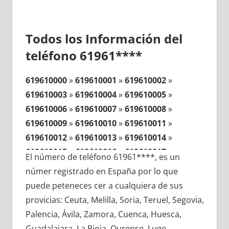
Todos los Información del
teléfono 61961****
619610000
»
619610001
»
619610002
»
619610003
»
619610004
»
619610005
»
619610006
»
619610007
»
619610008
»
619610009
»
619610010
»
619610011
»
619610012
»
619610013
»
619610014
»
619610015
»
619610016
»
619610017
»
El número de teléfono 61961****, es un
619610018
»
619610019
»
619610020
»
númer registrado en España por lo que
619610021
»
619610022
»
619610023
»
puede peteneces cer a cualquiera de sus
619610024
»
619610025
»
619610026
»
provicias: Ceuta, Melilla, Soria, Teruel, Segovia,
619610027
»
619610028
»
619610029
»
Palencia, Ávila, Zamora, Cuenca, Huesca,
619610030
»
619610031
»
619610032
»
Guadalajara, La Rioja, Ourense, Lugo,