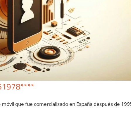
61978****
o móvil quе fue comercializado en España después dе 199