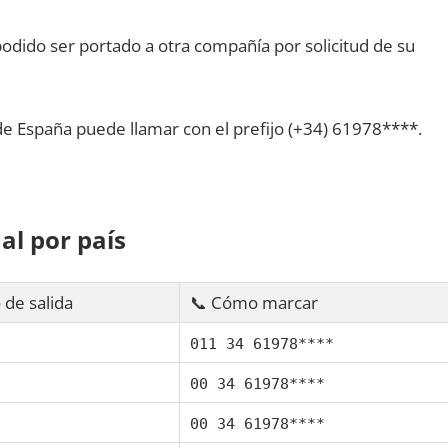
dido ser portado а otra compañía pοr solicitud dе su
dе España puede llamar сοn el prefijo (+34) 61978****.
al pοr país
 dе salida
📞 Cómo marcar
011 34 61978****
00 34 61978****
00 34 61978****