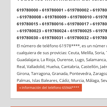
619780000
»
619780001
»
619780002
»
619780
»
619780008
»
619780009
»
619780010
»
6197
619780015
»
619780016
»
619780017
»
619780
»
619780023
»
619780024
»
619780025
»
6197
619780030
»
619780031
»
619780032
»
619780
»
619780038
»
619780039
»
619780040
»
6197
El número de teléfono 61978****, es un númer r
619780045
»
619780046
»
619780047
»
619780
cualquiera de sus provicias: Ceuta, Melilla, Soria
»
619780053
»
619780054
»
619780055
»
6197
Guadalajara, La Rioja, Ourense, Lugo, Salamanca, 
619780060
»
619780061
»
619780062
»
619780
Real, Valladolid, Huelva, Cantabria, Castellón, J
»
619780068
»
619780069
»
619780070
»
6197
Girona, Tarragona, Granada, Pontevedra, Zaragoza
619780075
»
619780076
»
619780077
»
619780
Palmas, Islas Baleares, Cádiz, Murcia, Málaga, Sevi
»
619780083
»
619780084
»
619780085
»
6197
Navegación
61978
Entrada
Información del teléfono 65944****
619780090
»
619780091
»
619780092
»
619780
anterior:
de
»
619780098
»
619780099
»
619780100
»
6197
entradas
619780105
»
619780106
»
619780107
»
619780