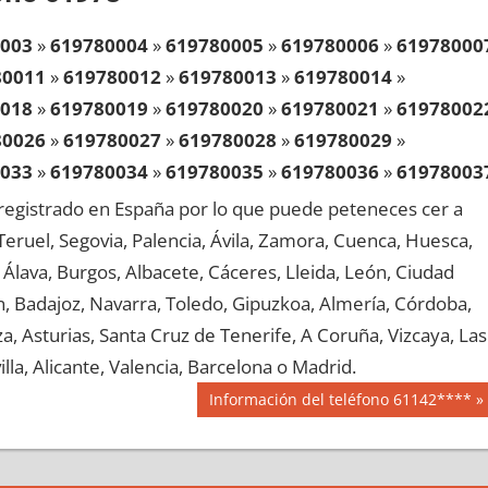
003
»
619780004
»
619780005
»
619780006
»
61978000
80011
»
619780012
»
619780013
»
619780014
»
018
»
619780019
»
619780020
»
619780021
»
61978002
80026
»
619780027
»
619780028
»
619780029
»
033
»
619780034
»
619780035
»
619780036
»
61978003
80041
»
619780042
»
619780043
»
619780044
»
egistrado en España por lo que puede peteneces cer a
048
»
619780049
»
619780050
»
619780051
»
61978005
, Teruel, Segovia, Palencia, Ávila, Zamora, Cuenca, Huesca,
80056
»
619780057
»
619780058
»
619780059
»
Álava, Burgos, Albacete, Cáceres, Lleida, León, Ciudad
063
»
619780064
»
619780065
»
619780066
»
61978006
aén, Badajoz, Navarra, Toledo, Gipuzkoa, Almería, Córdoba,
80071
»
619780072
»
619780073
»
619780074
»
, Asturias, Santa Cruz de Tenerife, A Coruña, Vizcaya, Las
078
»
619780079
»
619780080
»
619780081
»
61978008
lla, Alicante, Valencia, Barcelona o Madrid.
80086
»
619780087
»
619780088
»
619780089
»
Siguiente
Información del teléfono 61142****
093
»
619780094
»
619780095
»
619780096
»
61978009
entrada:
80101
»
619780102
»
619780103
»
619780104
»
108
»
619780109
»
619780110
»
619780111
»
61978011