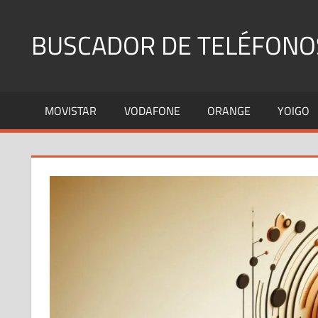
Saltar
al
BUSCADOR DE TELÉFONO
contenido
Identifica
Números
MOVISTAR
VODAFONE
ORANGE
YOIGO
Fijos
y
Móviles