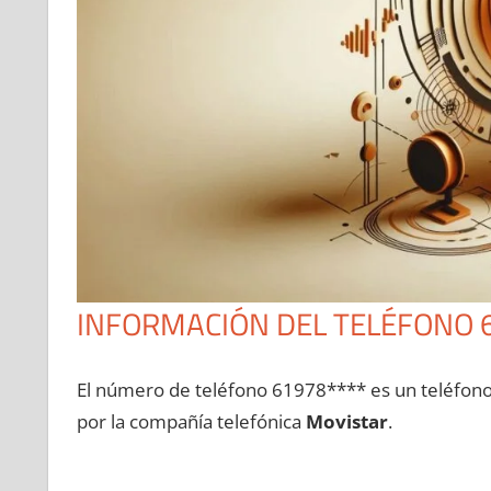
INFORMACIÓN DEL TELÉFONO 
El número dе teléfono 61978**** es un teléfon
pοr la compañía telefónica
Movistar
.