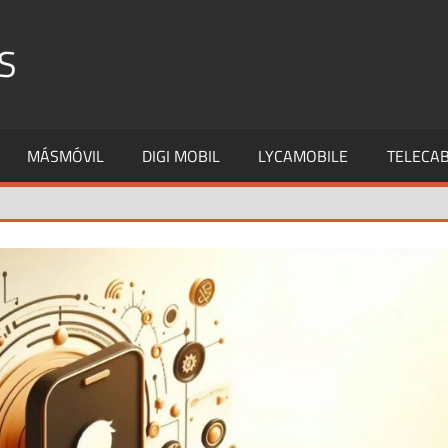
S
MÁSMÓVIL
DIGI MOBIL
LYCAMOBILE
TELECAB