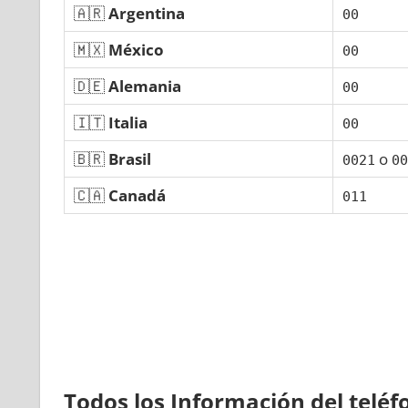
🇦🇷
Argentina
00
🇲🇽
México
00
🇩🇪
Alemania
00
🇮🇹
Italia
00
🇧🇷
Brasil
ο
0021
00
🇨🇦
Canadá
011
Todos los Información del telé