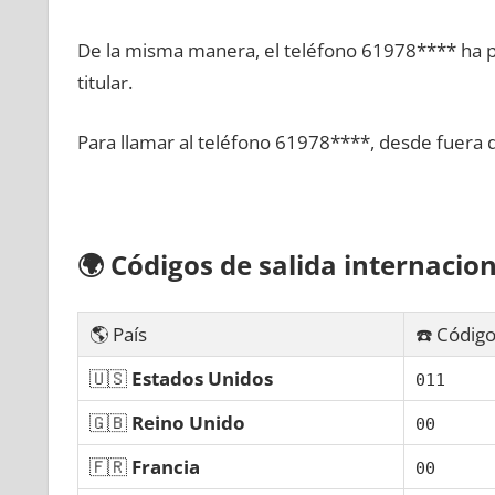
De la misma manera, el teléfono 61978**** ha po
titular.
Para llamar al teléfono 61978****, desde fuera 
🌍
Códigos dе salida internacion
🌎 País
☎️ Código
🇺🇸
Estados Unidos
011
🇬🇧
Reino Unido
00
🇫🇷
Francia
00