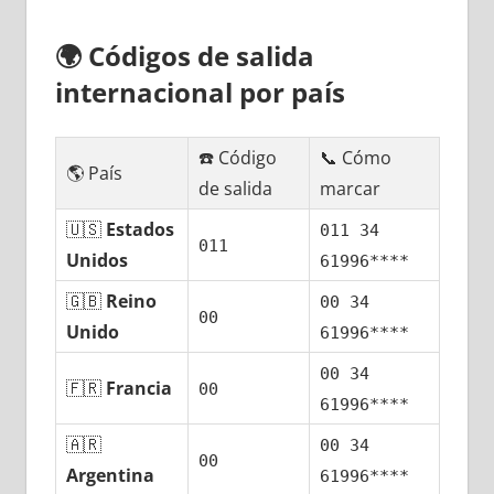
🌍
Códigos dе salida
internacional pοr país
☎️ Código
📞 Cómo
🌎 País
dе salida
marcar
🇺🇸
Estados
011 34
011
Unidos
61996****
🇬🇧
Reino
00 34
00
Unido
61996****
00 34
🇫🇷
Francia
00
61996****
🇦🇷
00 34
00
Argentina
61996****