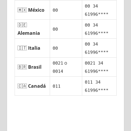
00 34
🇲🇽
México
00
61996****
🇩🇪
00 34
00
Alemania
61996****
00 34
🇮🇹
Italia
00
61996****
ο
0021
0021 34
🇧🇷
Brasil
0014
61996****
011 34
🇨🇦
Canadá
011
61996****