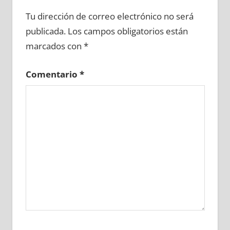
619960081
»
619960082
»
619960083
»
Tu dirección de correo electrónico no será
619960084
»
619960085
»
619960086
»
publicada.
Los campos obligatorios están
619960087
»
619960088
»
619960089
»
marcados con
*
619960090
»
619960091
»
619960092
»
619960093
»
619960094
»
619960095
»
Comentario
*
619960096
»
619960097
»
619960098
»
619960099
»
619960100
»
619960101
»
619960102
»
619960103
»
619960104
»
619960105
»
619960106
»
619960107
»
619960108
»
619960109
»
619960110
»
619960111
»
619960112
»
619960113
»
619960114
»
619960115
»
619960116
»
619960117
»
619960118
»
619960119
»
619960120
»
619960121
»
619960122
»
619960123
»
619960124
»
619960125
»
619960126
»
619960127
»
619960128
»