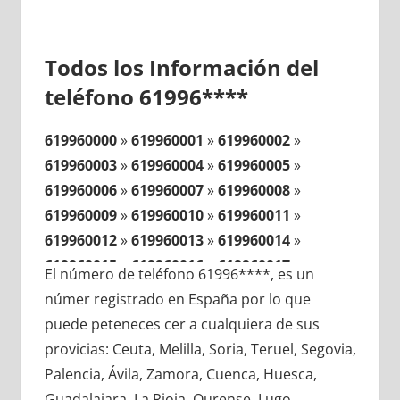
Todos los Información del
teléfono 61996****
619960000
»
619960001
»
619960002
»
619960003
»
619960004
»
619960005
»
619960006
»
619960007
»
619960008
»
619960009
»
619960010
»
619960011
»
619960012
»
619960013
»
619960014
»
619960015
»
619960016
»
619960017
»
El número de teléfono 61996****, es un
619960018
»
619960019
»
619960020
»
númer registrado en España por lo que
619960021
»
619960022
»
619960023
»
puede peteneces cer a cualquiera de sus
619960024
»
619960025
»
619960026
»
provicias: Ceuta, Melilla, Soria, Teruel, Segovia,
619960027
»
619960028
»
619960029
»
Palencia, Ávila, Zamora, Cuenca, Huesca,
619960030
»
619960031
»
619960032
»
Guadalajara, La Rioja, Ourense, Lugo,