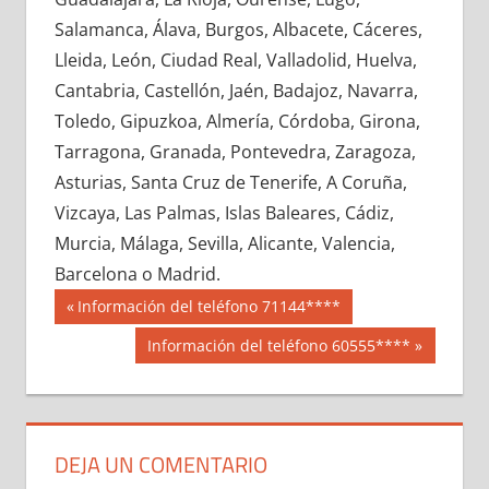
619960033
»
619960034
»
619960035
»
Salamanca, Álava, Burgos, Albacete, Cáceres,
619960036
»
619960037
»
619960038
»
Lleida, León, Ciudad Real, Valladolid, Huelva,
619960039
»
619960040
»
619960041
»
Cantabria, Castellón, Jaén, Badajoz, Navarra,
619960042
»
619960043
»
619960044
»
Toledo, Gipuzkoa, Almería, Córdoba, Girona,
619960045
»
619960046
»
619960047
»
Tarragona, Granada, Pontevedra, Zaragoza,
619960048
»
619960049
»
619960050
»
Asturias, Santa Cruz de Tenerife, A Coruña,
619960051
»
619960052
»
619960053
»
Vizcaya, Las Palmas, Islas Baleares, Cádiz,
619960054
»
619960055
»
619960056
»
Murcia, Málaga, Sevilla, Alicante, Valencia,
619960057
»
619960058
»
619960059
»
Barcelona o Madrid.
619960060
»
619960061
»
619960062
»
Navegación
61996
Entrada
Información del teléfono 71144****
619960063
»
619960064
»
619960065
»
anterior:
de
Siguiente
Información del teléfono 60555****
619960066
»
619960067
»
619960068
»
entrada:
entradas
619960069
»
619960070
»
619960071
»
619960072
»
619960073
»
619960074
»
619960075
»
619960076
»
619960077
»
DEJA UN COMENTARIO
619960078
»
619960079
»
619960080
»