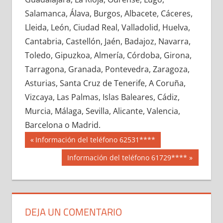
620100033
»
620100034
»
620100035
»
Salamanca, Álava, Burgos, Albacete, Cáceres,
620100036
»
620100037
»
620100038
»
Lleida, León, Ciudad Real, Valladolid, Huelva,
620100039
»
620100040
»
620100041
»
Cantabria, Castellón, Jaén, Badajoz, Navarra,
620100042
»
620100043
»
620100044
»
Toledo, Gipuzkoa, Almería, Córdoba, Girona,
620100045
»
620100046
»
620100047
»
Tarragona, Granada, Pontevedra, Zaragoza,
620100048
»
620100049
»
620100050
»
Asturias, Santa Cruz de Tenerife, A Coruña,
620100051
»
620100052
»
620100053
»
Vizcaya, Las Palmas, Islas Baleares, Cádiz,
620100054
»
620100055
»
620100056
»
Murcia, Málaga, Sevilla, Alicante, Valencia,
620100057
»
620100058
»
620100059
»
Barcelona o Madrid.
620100060
»
620100061
»
620100062
»
Navegación
62010
Entrada
Información del teléfono 62531****
620100063
»
620100064
»
620100065
»
anterior:
de
Siguiente
Información del teléfono 61729****
620100066
»
620100067
»
620100068
»
entrada:
entradas
620100069
»
620100070
»
620100071
»
620100072
»
620100073
»
620100074
»
620100075
»
620100076
»
620100077
»
DEJA UN COMENTARIO
620100078
»
620100079
»
620100080
»