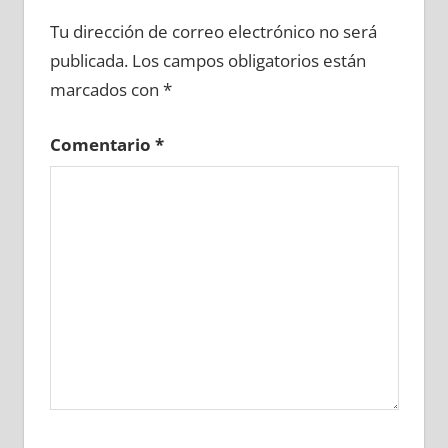
620100081
»
620100082
»
620100083
»
Tu dirección de correo electrónico no será
620100084
»
620100085
»
620100086
»
publicada.
Los campos obligatorios están
620100087
»
620100088
»
620100089
»
marcados con
*
620100090
»
620100091
»
620100092
»
620100093
»
620100094
»
620100095
»
Comentario
*
620100096
»
620100097
»
620100098
»
620100099
»
620100100
»
620100101
»
620100102
»
620100103
»
620100104
»
620100105
»
620100106
»
620100107
»
620100108
»
620100109
»
620100110
»
620100111
»
620100112
»
620100113
»
620100114
»
620100115
»
620100116
»
620100117
»
620100118
»
620100119
»
620100120
»
620100121
»
620100122
»
620100123
»
620100124
»
620100125
»
620100126
»
620100127
»
620100128
»