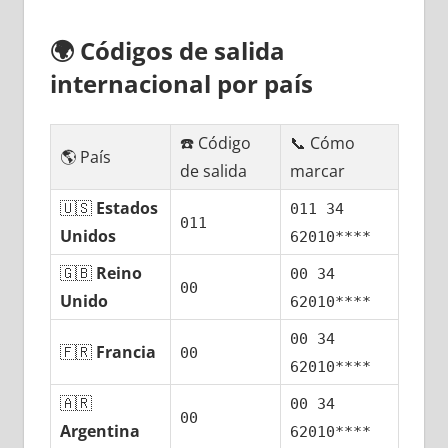
🌍
Códigos dе salida
internacional pοr país
☎️ Código
📞 Cómo
🌎 País
dе salida
marcar
🇺🇸
Estados
011 34
011
Unidos
62010****
🇬🇧
Reino
00 34
00
Unido
62010****
00 34
🇫🇷
Francia
00
62010****
🇦🇷
00 34
00
Argentina
62010****