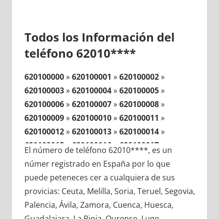
Todos los Información del
teléfono 62010****
620100000
»
620100001
»
620100002
»
620100003
»
620100004
»
620100005
»
620100006
»
620100007
»
620100008
»
620100009
»
620100010
»
620100011
»
620100012
»
620100013
»
620100014
»
620100015
»
620100016
»
620100017
»
El número de teléfono 62010****, es un
620100018
»
620100019
»
620100020
»
númer registrado en España por lo que
620100021
»
620100022
»
620100023
»
puede peteneces cer a cualquiera de sus
620100024
»
620100025
»
620100026
»
provicias: Ceuta, Melilla, Soria, Teruel, Segovia,
620100027
»
620100028
»
620100029
»
Palencia, Ávila, Zamora, Cuenca, Huesca,
620100030
»
620100031
»
620100032
»
Guadalajara, La Rioja, Ourense, Lugo,