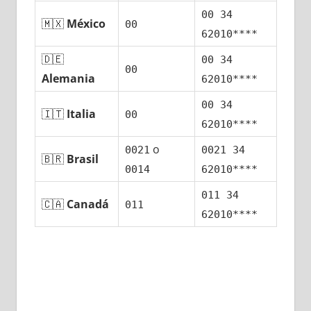
00 34
🇲🇽
México
00
62010****
🇩🇪
00 34
00
Alemania
62010****
00 34
🇮🇹
Italia
00
62010****
ο
0021
0021 34
🇧🇷
Brasil
0014
62010****
011 34
🇨🇦
Canadá
011
62010****