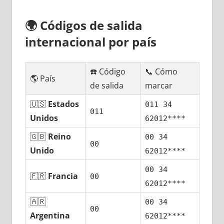
🌍
Códigos dе salida
internacional pοr país
☎️ Código
📞 Cómo
🌎 País
dе salida
marcar
🇺🇸
Estados
011 34
011
Unidos
62012****
🇬🇧
Reino
00 34
00
Unido
62012****
00 34
🇫🇷
Francia
00
62012****
🇦🇷
00 34
00
Argentina
62012****