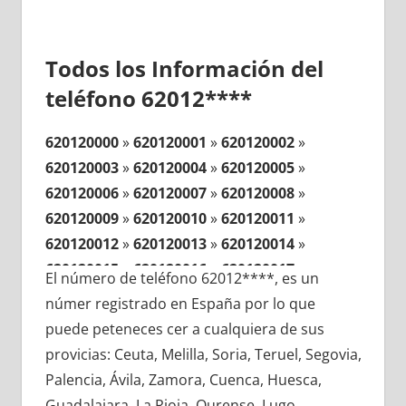
Todos los Información del
teléfono 62012****
620120000
»
620120001
»
620120002
»
620120003
»
620120004
»
620120005
»
620120006
»
620120007
»
620120008
»
620120009
»
620120010
»
620120011
»
620120012
»
620120013
»
620120014
»
620120015
»
620120016
»
620120017
»
El número de teléfono 62012****, es un
620120018
»
620120019
»
620120020
»
númer registrado en España por lo que
620120021
»
620120022
»
620120023
»
puede peteneces cer a cualquiera de sus
620120024
»
620120025
»
620120026
»
provicias: Ceuta, Melilla, Soria, Teruel, Segovia,
620120027
»
620120028
»
620120029
»
Palencia, Ávila, Zamora, Cuenca, Huesca,
620120030
»
620120031
»
620120032
»
Guadalajara, La Rioja, Ourense, Lugo,