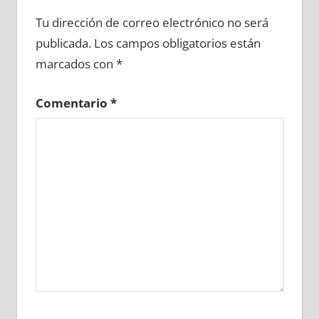
620120081
»
620120082
»
620120083
»
Tu dirección de correo electrónico no será
620120084
»
620120085
»
620120086
»
publicada.
Los campos obligatorios están
620120087
»
620120088
»
620120089
»
marcados con
*
620120090
»
620120091
»
620120092
»
620120093
»
620120094
»
620120095
»
Comentario
*
620120096
»
620120097
»
620120098
»
620120099
»
620120100
»
620120101
»
620120102
»
620120103
»
620120104
»
620120105
»
620120106
»
620120107
»
620120108
»
620120109
»
620120110
»
620120111
»
620120112
»
620120113
»
620120114
»
620120115
»
620120116
»
620120117
»
620120118
»
620120119
»
620120120
»
620120121
»
620120122
»
620120123
»
620120124
»
620120125
»
620120126
»
620120127
»
620120128
»