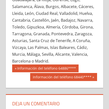
620120033
»
620120034
»
620120035
»
Salamanca, Álava, Burgos, Albacete, Cáceres,
620120036
»
620120037
»
620120038
»
Lleida, León, Ciudad Real, Valladolid, Huelva,
620120039
»
620120040
»
620120041
»
Cantabria, Castellón, Jaén, Badajoz, Navarra,
620120042
»
620120043
»
620120044
»
Toledo, Gipuzkoa, Almería, Córdoba, Girona,
620120045
»
620120046
»
620120047
»
Tarragona, Granada, Pontevedra, Zaragoza,
620120048
»
620120049
»
620120050
»
Asturias, Santa Cruz de Tenerife, A Coruña,
620120051
»
620120052
»
620120053
»
Vizcaya, Las Palmas, Islas Baleares, Cádiz,
620120054
»
620120055
»
620120056
»
Murcia, Málaga, Sevilla, Alicante, Valencia,
620120057
»
620120058
»
620120059
»
Barcelona o Madrid.
620120060
»
620120061
»
620120062
»
Navegación
62012
Entrada
Información del teléfono 64886****
620120063
»
620120064
»
620120065
»
anterior:
de
Siguiente
Información del teléfono 68440****
620120066
»
620120067
»
620120068
»
entrada:
entradas
620120069
»
620120070
»
620120071
»
620120072
»
620120073
»
620120074
»
620120075
»
620120076
»
620120077
»
DEJA UN COMENTARIO
620120078
»
620120079
»
620120080
»