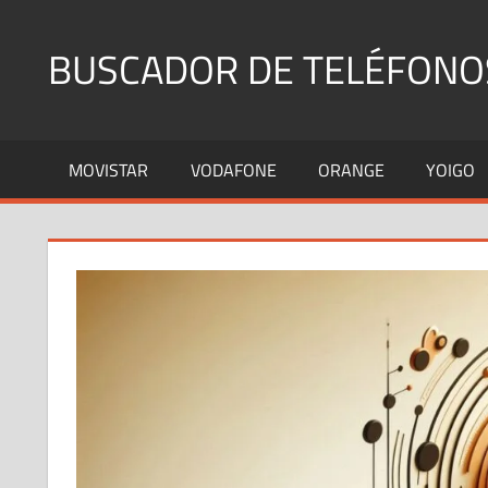
Saltar
al
BUSCADOR DE TELÉFONO
contenido
Identifica
Números
MOVISTAR
VODAFONE
ORANGE
YOIGO
Fijos
y
Móviles