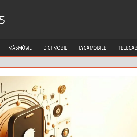
S
MÁSMÓVIL
DIGI MOBIL
LYCAMOBILE
TELECAB