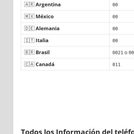
🇦🇷
Argentina
00
🇲🇽
México
00
🇩🇪
Alemania
00
🇮🇹
Italia
00
🇧🇷
Brasil
ο
0021
00
🇨🇦
Canadá
011
Todos los Información del telé