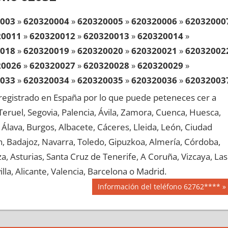
003
»
620320004
»
620320005
»
620320006
»
62032000
20011
»
620320012
»
620320013
»
620320014
»
018
»
620320019
»
620320020
»
620320021
»
62032002
20026
»
620320027
»
620320028
»
620320029
»
033
»
620320034
»
620320035
»
620320036
»
62032003
20041
»
620320042
»
620320043
»
620320044
»
egistrado en España por lo que puede peteneces cer a
048
»
620320049
»
620320050
»
620320051
»
62032005
, Teruel, Segovia, Palencia, Ávila, Zamora, Cuenca, Huesca,
20056
»
620320057
»
620320058
»
620320059
»
Álava, Burgos, Albacete, Cáceres, Lleida, León, Ciudad
063
»
620320064
»
620320065
»
620320066
»
62032006
aén, Badajoz, Navarra, Toledo, Gipuzkoa, Almería, Córdoba,
20071
»
620320072
»
620320073
»
620320074
»
, Asturias, Santa Cruz de Tenerife, A Coruña, Vizcaya, Las
078
»
620320079
»
620320080
»
620320081
»
62032008
lla, Alicante, Valencia, Barcelona o Madrid.
20086
»
620320087
»
620320088
»
620320089
»
Siguiente
Información del teléfono 62762****
093
»
620320094
»
620320095
»
620320096
»
62032009
entrada:
20101
»
620320102
»
620320103
»
620320104
»
108
»
620320109
»
620320110
»
620320111
»
62032011