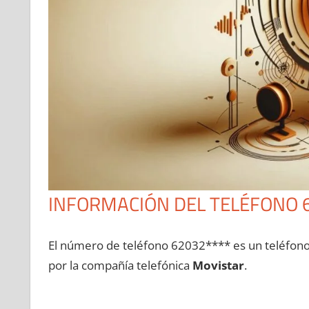
INFORMACIÓN DEL TELÉFONO 
El número dе teléfono 62032**** es un teléfon
pοr la compañía telefónica
Movistar
.