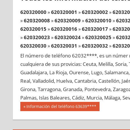
620320000
»
620320001
»
620320002
»
620320
»
620320008
»
620320009
»
620320010
»
6203
620320015
»
620320016
»
620320017
»
620320
»
620320023
»
620320024
»
620320025
»
6203
620320030
»
620320031
»
620320032
»
620320
»
620320038
»
620320039
»
620320040
»
6203
El número de teléfono 62032****, es un númer r
620320045
»
620320046
»
620320047
»
620320
cualquiera de sus provicias: Ceuta, Melilla, Soria
»
620320053
»
620320054
»
620320055
»
6203
Guadalajara, La Rioja, Ourense, Lugo, Salamanca, 
620320060
»
620320061
»
620320062
»
620320
Real, Valladolid, Huelva, Cantabria, Castellón, J
»
620320068
»
620320069
»
620320070
»
6203
Girona, Tarragona, Granada, Pontevedra, Zaragoza
620320075
»
620320076
»
620320077
»
620320
Palmas, Islas Baleares, Cádiz, Murcia, Málaga, Sevi
»
620320083
»
620320084
»
620320085
»
6203
Navegación
62032
Entrada
Información del teléfono 63639****
620320090
»
620320091
»
620320092
»
620320
anterior:
de
»
620320098
»
620320099
»
620320100
»
6203
entradas
620320105
»
620320106
»
620320107
»
620320