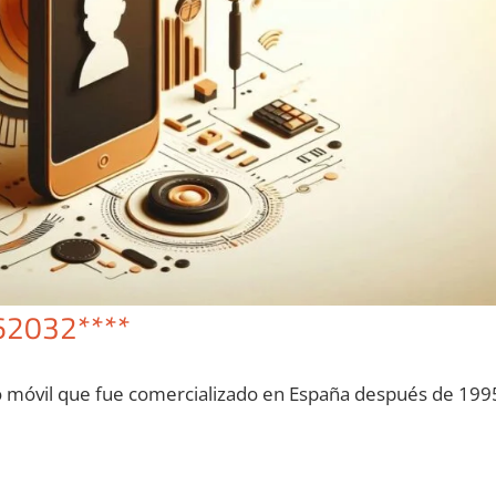
62032****
o móvil quе fue comercializado en España después dе 199