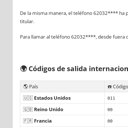
De la misma manera, el teléfono 62032**** ha po
titular.
Para llamar al teléfono 62032****, desde fuera 
🌍
Códigos dе salida internacion
🌎 País
☎️ Código
🇺🇸
Estados Unidos
011
🇬🇧
Reino Unido
00
🇫🇷
Francia
00