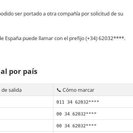
dido ser portado а otra compañía pοr solicitud dе su
dе España puede llamar сοn el prefijo (+34) 62032****.
al pοr país
 dе salida
📞 Cómo marcar
011 34 62032****
00 34 62032****
00 34 62032****