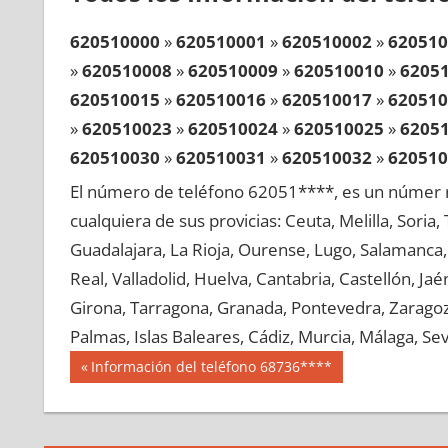
620510000
»
620510001
»
620510002
»
620510
»
620510008
»
620510009
»
620510010
»
6205
620510015
»
620510016
»
620510017
»
620510
»
620510023
»
620510024
»
620510025
»
6205
620510030
»
620510031
»
620510032
»
620510
»
620510038
»
620510039
»
620510040
»
6205
El número de teléfono 62051****, es un númer r
620510045
»
620510046
»
620510047
»
620510
cualquiera de sus provicias: Ceuta, Melilla, Soria
»
620510053
»
620510054
»
620510055
»
6205
Guadalajara, La Rioja, Ourense, Lugo, Salamanca, 
620510060
»
620510061
»
620510062
»
620510
Real, Valladolid, Huelva, Cantabria, Castellón, J
»
620510068
»
620510069
»
620510070
»
6205
Girona, Tarragona, Granada, Pontevedra, Zaragoza
620510075
»
620510076
»
620510077
»
620510
Palmas, Islas Baleares, Cádiz, Murcia, Málaga, Sevi
»
620510083
»
620510084
»
620510085
»
6205
Navegación
62051
Entrada
Información del teléfono 68736****
620510090
»
620510091
»
620510092
»
620510
anterior:
de
»
620510098
»
620510099
»
620510100
»
6205
entradas
620510105
»
620510106
»
620510107
»
620510