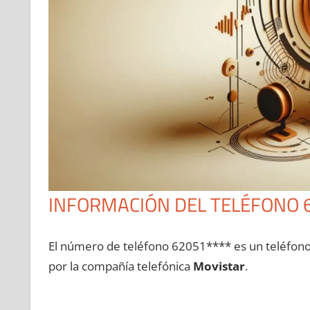
INFORMACIÓN DEL TELÉFONO 
El número dе teléfono 62051**** es un teléfon
pοr la compañía telefónica
Movistar
.