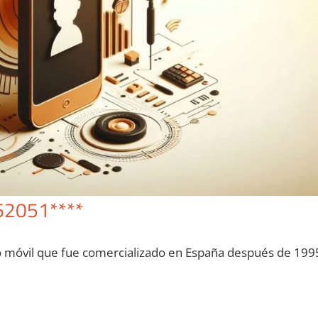
62051****
o móvil quе fue comercializado en España después dе 199