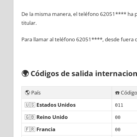
De la misma manera, el teléfono 62051**** ha po
titular.
Para llamar al teléfono 62051****, desde fuera 
🌍
Códigos dе salida internacion
🌎 País
☎️ Código
🇺🇸
Estados Unidos
011
🇬🇧
Reino Unido
00
🇫🇷
Francia
00