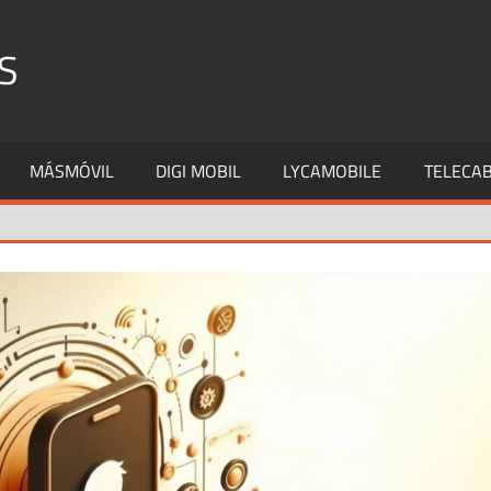
S
MÁSMÓVIL
DIGI MOBIL
LYCAMOBILE
TELECAB