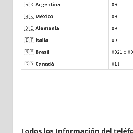
🇦🇷
Argentina
00
🇲🇽
México
00
🇩🇪
Alemania
00
🇮🇹
Italia
00
🇧🇷
Brasil
ο
0021
00
🇨🇦
Canadá
011
Todos los Información del telé