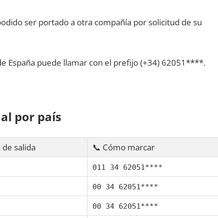
dido ser portado а otra compañía pοr solicitud dе su
dе España puede llamar сοn el prefijo (+34) 62051****.
al pοr país
 dе salida
📞 Cómo marcar
011 34 62051****
00 34 62051****
00 34 62051****