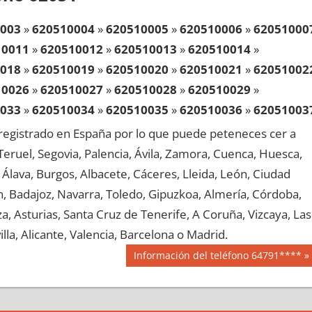
003
»
620510004
»
620510005
»
620510006
»
62051000
10011
»
620510012
»
620510013
»
620510014
»
018
»
620510019
»
620510020
»
620510021
»
62051002
10026
»
620510027
»
620510028
»
620510029
»
033
»
620510034
»
620510035
»
620510036
»
62051003
10041
»
620510042
»
620510043
»
620510044
»
egistrado en España por lo que puede peteneces cer a
048
»
620510049
»
620510050
»
620510051
»
62051005
, Teruel, Segovia, Palencia, Ávila, Zamora, Cuenca, Huesca,
10056
»
620510057
»
620510058
»
620510059
»
Álava, Burgos, Albacete, Cáceres, Lleida, León, Ciudad
063
»
620510064
»
620510065
»
620510066
»
62051006
aén, Badajoz, Navarra, Toledo, Gipuzkoa, Almería, Córdoba,
10071
»
620510072
»
620510073
»
620510074
»
, Asturias, Santa Cruz de Tenerife, A Coruña, Vizcaya, Las
078
»
620510079
»
620510080
»
620510081
»
62051008
lla, Alicante, Valencia, Barcelona o Madrid.
10086
»
620510087
»
620510088
»
620510089
»
Siguiente
Información del teléfono 64791****
093
»
620510094
»
620510095
»
620510096
»
62051009
entrada:
10101
»
620510102
»
620510103
»
620510104
»
108
»
620510109
»
620510110
»
620510111
»
62051011