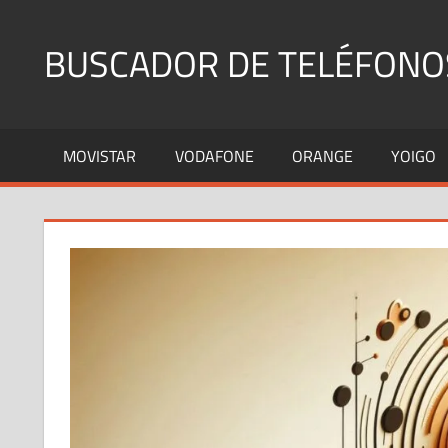
Saltar
al
BUSCADOR DE TELÉFONO
contenido
Identifica
Números
MOVISTAR
VODAFONE
ORANGE
YOIGO
Fijos
y
Móviles