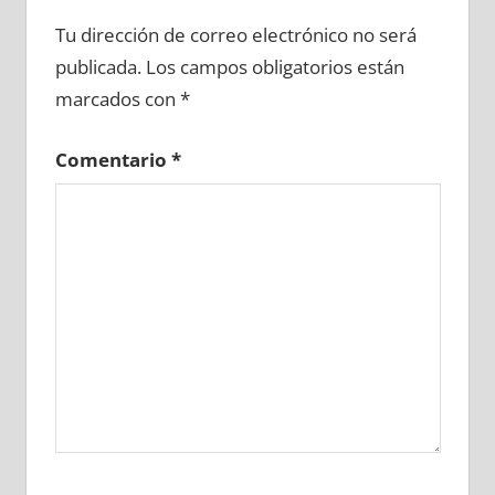
620730081
»
620730082
»
620730083
»
Tu dirección de correo electrónico no será
620730084
»
620730085
»
620730086
»
publicada.
Los campos obligatorios están
620730087
»
620730088
»
620730089
»
marcados con
*
620730090
»
620730091
»
620730092
»
620730093
»
620730094
»
620730095
»
Comentario
*
620730096
»
620730097
»
620730098
»
620730099
»
620730100
»
620730101
»
620730102
»
620730103
»
620730104
»
620730105
»
620730106
»
620730107
»
620730108
»
620730109
»
620730110
»
620730111
»
620730112
»
620730113
»
620730114
»
620730115
»
620730116
»
620730117
»
620730118
»
620730119
»
620730120
»
620730121
»
620730122
»
620730123
»
620730124
»
620730125
»
620730126
»
620730127
»
620730128
»