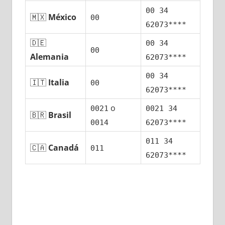
00 34
🇲🇽
México
00
62073****
🇩🇪
00 34
00
Alemania
62073****
00 34
🇮🇹
Italia
00
62073****
ο
0021
0021 34
🇧🇷
Brasil
0014
62073****
011 34
🇨🇦
Canadá
011
62073****