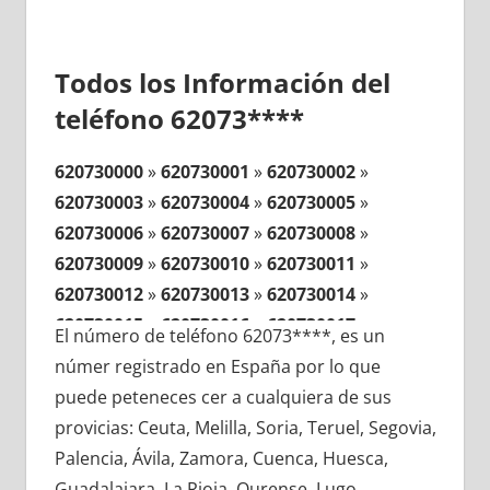
Todos los Información del
teléfono 62073****
620730000
»
620730001
»
620730002
»
620730003
»
620730004
»
620730005
»
620730006
»
620730007
»
620730008
»
620730009
»
620730010
»
620730011
»
620730012
»
620730013
»
620730014
»
620730015
»
620730016
»
620730017
»
El número de teléfono 62073****, es un
620730018
»
620730019
»
620730020
»
númer registrado en España por lo que
620730021
»
620730022
»
620730023
»
puede peteneces cer a cualquiera de sus
620730024
»
620730025
»
620730026
»
provicias: Ceuta, Melilla, Soria, Teruel, Segovia,
620730027
»
620730028
»
620730029
»
Palencia, Ávila, Zamora, Cuenca, Huesca,
620730030
»
620730031
»
620730032
»
Guadalajara, La Rioja, Ourense, Lugo,