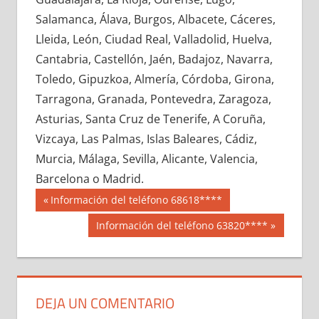
620730033
»
620730034
»
620730035
»
Salamanca, Álava, Burgos, Albacete, Cáceres,
620730036
»
620730037
»
620730038
»
Lleida, León, Ciudad Real, Valladolid, Huelva,
620730039
»
620730040
»
620730041
»
Cantabria, Castellón, Jaén, Badajoz, Navarra,
620730042
»
620730043
»
620730044
»
Toledo, Gipuzkoa, Almería, Córdoba, Girona,
620730045
»
620730046
»
620730047
»
Tarragona, Granada, Pontevedra, Zaragoza,
620730048
»
620730049
»
620730050
»
Asturias, Santa Cruz de Tenerife, A Coruña,
620730051
»
620730052
»
620730053
»
Vizcaya, Las Palmas, Islas Baleares, Cádiz,
620730054
»
620730055
»
620730056
»
Murcia, Málaga, Sevilla, Alicante, Valencia,
620730057
»
620730058
»
620730059
»
Barcelona o Madrid.
620730060
»
620730061
»
620730062
»
Navegación
62073
Entrada
Información del teléfono 68618****
620730063
»
620730064
»
620730065
»
anterior:
de
Siguiente
Información del teléfono 63820****
620730066
»
620730067
»
620730068
»
entrada:
entradas
620730069
»
620730070
»
620730071
»
620730072
»
620730073
»
620730074
»
620730075
»
620730076
»
620730077
»
DEJA UN COMENTARIO
620730078
»
620730079
»
620730080
»