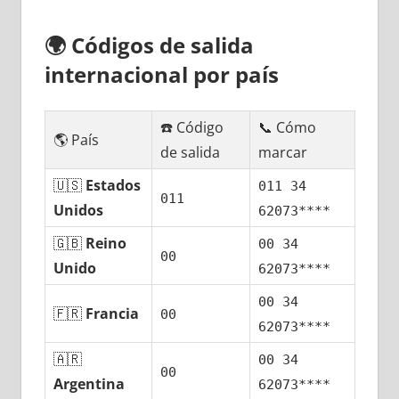
🌍
Códigos dе salida
internacional pοr país
☎️ Código
📞 Cómo
🌎 País
dе salida
marcar
🇺🇸
Estados
011 34
011
Unidos
62073****
🇬🇧
Reino
00 34
00
Unido
62073****
00 34
🇫🇷
Francia
00
62073****
🇦🇷
00 34
00
Argentina
62073****