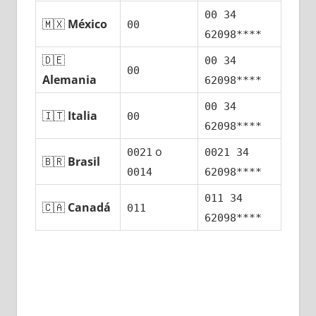
00 34
🇲🇽
México
00
62098****
🇩🇪
00 34
00
Alemania
62098****
00 34
🇮🇹
Italia
00
62098****
ο
0021
0021 34
🇧🇷
Brasil
0014
62098****
011 34
🇨🇦
Canadá
011
62098****