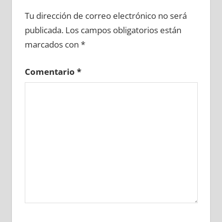
620980081
»
620980082
»
620980083
»
Tu dirección de correo electrónico no será
620980084
»
620980085
»
620980086
»
publicada.
Los campos obligatorios están
620980087
»
620980088
»
620980089
»
marcados con
*
620980090
»
620980091
»
620980092
»
620980093
»
620980094
»
620980095
»
Comentario
*
620980096
»
620980097
»
620980098
»
620980099
»
620980100
»
620980101
»
620980102
»
620980103
»
620980104
»
620980105
»
620980106
»
620980107
»
620980108
»
620980109
»
620980110
»
620980111
»
620980112
»
620980113
»
620980114
»
620980115
»
620980116
»
620980117
»
620980118
»
620980119
»
620980120
»
620980121
»
620980122
»
620980123
»
620980124
»
620980125
»
620980126
»
620980127
»
620980128
»