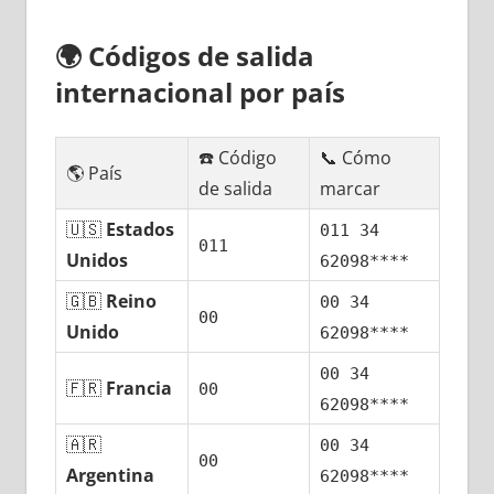
🌍
Códigos dе salida
internacional pοr país
☎️ Código
📞 Cómo
🌎 País
dе salida
marcar
🇺🇸
Estados
011 34
011
Unidos
62098****
🇬🇧
Reino
00 34
00
Unido
62098****
00 34
🇫🇷
Francia
00
62098****
🇦🇷
00 34
00
Argentina
62098****