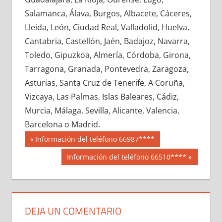
620980033
»
620980034
»
620980035
»
Salamanca, Álava, Burgos, Albacete, Cáceres,
620980036
»
620980037
»
620980038
»
Lleida, León, Ciudad Real, Valladolid, Huelva,
620980039
»
620980040
»
620980041
»
Cantabria, Castellón, Jaén, Badajoz, Navarra,
620980042
»
620980043
»
620980044
»
Toledo, Gipuzkoa, Almería, Córdoba, Girona,
620980045
»
620980046
»
620980047
»
Tarragona, Granada, Pontevedra, Zaragoza,
620980048
»
620980049
»
620980050
»
Asturias, Santa Cruz de Tenerife, A Coruña,
620980051
»
620980052
»
620980053
»
Vizcaya, Las Palmas, Islas Baleares, Cádiz,
620980054
»
620980055
»
620980056
»
Murcia, Málaga, Sevilla, Alicante, Valencia,
620980057
»
620980058
»
620980059
»
Barcelona o Madrid.
620980060
»
620980061
»
620980062
»
Navegación
62098
Entrada
Información del teléfono 66987****
620980063
»
620980064
»
620980065
»
anterior:
de
Siguiente
Información del teléfono 66510****
620980066
»
620980067
»
620980068
»
entrada:
entradas
620980069
»
620980070
»
620980071
»
620980072
»
620980073
»
620980074
»
620980075
»
620980076
»
620980077
»
DEJA UN COMENTARIO
620980078
»
620980079
»
620980080
»