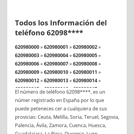
Todos los Información del
teléfono 62098****
620980000
»
620980001
»
620980002
»
620980003
»
620980004
»
620980005
»
620980006
»
620980007
»
620980008
»
620980009
»
620980010
»
620980011
»
620980012
»
620980013
»
620980014
»
620980015
»
620980016
»
620980017
»
El número de teléfono 62098****, es un
620980018
»
620980019
»
620980020
»
númer registrado en España por lo que
620980021
»
620980022
»
620980023
»
puede peteneces cer a cualquiera de sus
620980024
»
620980025
»
620980026
»
provicias: Ceuta, Melilla, Soria, Teruel, Segovia,
620980027
»
620980028
»
620980029
»
Palencia, Ávila, Zamora, Cuenca, Huesca,
620980030
»
620980031
»
620980032
»
Guadalajara, La Rioja, Ourense, Lugo,