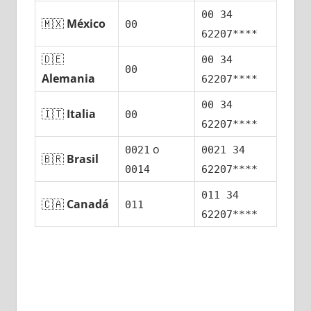
00 34
🇲🇽
México
00
62207****
🇩🇪
00 34
00
Alemania
62207****
00 34
🇮🇹
Italia
00
62207****
ο
0021
0021 34
🇧🇷
Brasil
0014
62207****
011 34
🇨🇦
Canadá
011
62207****