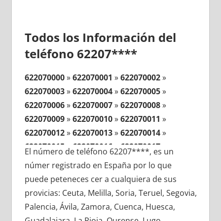
Todos los Información del
teléfono 62207****
622070000
»
622070001
»
622070002
»
622070003
»
622070004
»
622070005
»
622070006
»
622070007
»
622070008
»
622070009
»
622070010
»
622070011
»
622070012
»
622070013
»
622070014
»
622070015
»
622070016
»
622070017
»
El número de teléfono 62207****, es un
622070018
»
622070019
»
622070020
»
númer registrado en España por lo que
622070021
»
622070022
»
622070023
»
puede peteneces cer a cualquiera de sus
622070024
»
622070025
»
622070026
»
provicias: Ceuta, Melilla, Soria, Teruel, Segovia,
622070027
»
622070028
»
622070029
»
Palencia, Ávila, Zamora, Cuenca, Huesca,
622070030
»
622070031
»
622070032
»
Guadalajara, La Rioja, Ourense, Lugo,