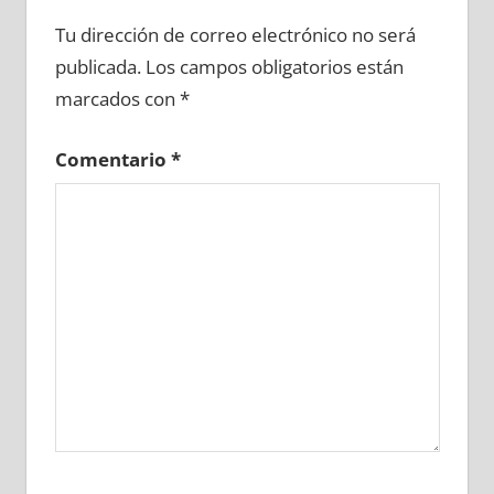
622070081
»
622070082
»
622070083
»
Tu dirección de correo electrónico no será
622070084
»
622070085
»
622070086
»
publicada.
Los campos obligatorios están
622070087
»
622070088
»
622070089
»
marcados con
*
622070090
»
622070091
»
622070092
»
622070093
»
622070094
»
622070095
»
Comentario
*
622070096
»
622070097
»
622070098
»
622070099
»
622070100
»
622070101
»
622070102
»
622070103
»
622070104
»
622070105
»
622070106
»
622070107
»
622070108
»
622070109
»
622070110
»
622070111
»
622070112
»
622070113
»
622070114
»
622070115
»
622070116
»
622070117
»
622070118
»
622070119
»
622070120
»
622070121
»
622070122
»
622070123
»
622070124
»
622070125
»
622070126
»
622070127
»
622070128
»