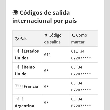
🌍
Códigos dе salida
internacional pοr país
☎️ Código
📞 Cómo
🌎 País
dе salida
marcar
🇺🇸
Estados
011 34
011
Unidos
62207****
🇬🇧
Reino
00 34
00
Unido
62207****
00 34
🇫🇷
Francia
00
62207****
🇦🇷
00 34
00
Argentina
62207****