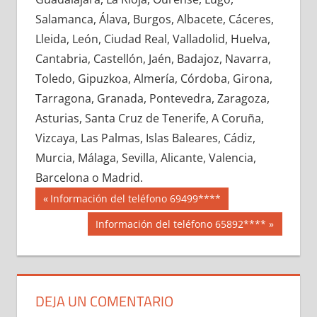
622180033
»
622180034
»
622180035
»
Salamanca, Álava, Burgos, Albacete, Cáceres,
622180036
»
622180037
»
622180038
»
Lleida, León, Ciudad Real, Valladolid, Huelva,
622180039
»
622180040
»
622180041
»
Cantabria, Castellón, Jaén, Badajoz, Navarra,
622180042
»
622180043
»
622180044
»
Toledo, Gipuzkoa, Almería, Córdoba, Girona,
622180045
»
622180046
»
622180047
»
Tarragona, Granada, Pontevedra, Zaragoza,
622180048
»
622180049
»
622180050
»
Asturias, Santa Cruz de Tenerife, A Coruña,
622180051
»
622180052
»
622180053
»
Vizcaya, Las Palmas, Islas Baleares, Cádiz,
622180054
»
622180055
»
622180056
»
Murcia, Málaga, Sevilla, Alicante, Valencia,
622180057
»
622180058
»
622180059
»
Barcelona o Madrid.
622180060
»
622180061
»
622180062
»
Navegación
62218
Entrada
Información del teléfono 69499****
622180063
»
622180064
»
622180065
»
anterior:
de
Siguiente
Información del teléfono 65892****
622180066
»
622180067
»
622180068
»
entrada:
entradas
622180069
»
622180070
»
622180071
»
622180072
»
622180073
»
622180074
»
622180075
»
622180076
»
622180077
»
DEJA UN COMENTARIO
622180078
»
622180079
»
622180080
»