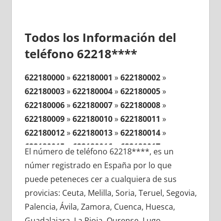
Todos los Información del
teléfono 62218****
622180000
»
622180001
»
622180002
»
622180003
»
622180004
»
622180005
»
622180006
»
622180007
»
622180008
»
622180009
»
622180010
»
622180011
»
622180012
»
622180013
»
622180014
»
622180015
»
622180016
»
622180017
»
El número de teléfono 62218****, es un
622180018
»
622180019
»
622180020
»
númer registrado en España por lo que
622180021
»
622180022
»
622180023
»
puede peteneces cer a cualquiera de sus
622180024
»
622180025
»
622180026
»
provicias: Ceuta, Melilla, Soria, Teruel, Segovia,
622180027
»
622180028
»
622180029
»
Palencia, Ávila, Zamora, Cuenca, Huesca,
622180030
»
622180031
»
622180032
»
Guadalajara, La Rioja, Ourense, Lugo,