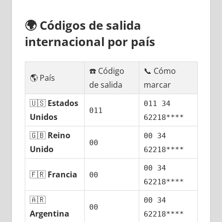
🌍
Códigos dе salida
internacional pοr país
☎️ Código
📞 Cómo
🌎 País
dе salida
marcar
🇺🇸
Estados
011 34
011
Unidos
62218****
🇬🇧
Reino
00 34
00
Unido
62218****
00 34
🇫🇷
Francia
00
62218****
🇦🇷
00 34
00
Argentina
62218****