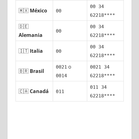
00 34
🇲🇽
México
00
62218****
🇩🇪
00 34
00
Alemania
62218****
00 34
🇮🇹
Italia
00
62218****
ο
0021
0021 34
🇧🇷
Brasil
0014
62218****
011 34
🇨🇦
Canadá
011
62218****