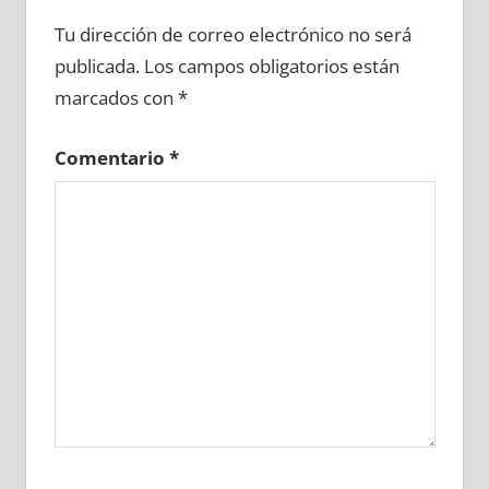
622180081
»
622180082
»
622180083
»
Tu dirección de correo electrónico no será
622180084
»
622180085
»
622180086
»
publicada.
Los campos obligatorios están
622180087
»
622180088
»
622180089
»
marcados con
*
622180090
»
622180091
»
622180092
»
622180093
»
622180094
»
622180095
»
Comentario
*
622180096
»
622180097
»
622180098
»
622180099
»
622180100
»
622180101
»
622180102
»
622180103
»
622180104
»
622180105
»
622180106
»
622180107
»
622180108
»
622180109
»
622180110
»
622180111
»
622180112
»
622180113
»
622180114
»
622180115
»
622180116
»
622180117
»
622180118
»
622180119
»
622180120
»
622180121
»
622180122
»
622180123
»
622180124
»
622180125
»
622180126
»
622180127
»
622180128
»