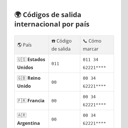
🌍
Códigos dе salida
internacional pοr país
☎️ Código
📞 Cómo
🌎 País
dе salida
marcar
🇺🇸
Estados
011 34
011
Unidos
62221****
🇬🇧
Reino
00 34
00
Unido
62221****
00 34
🇫🇷
Francia
00
62221****
🇦🇷
00 34
00
Argentina
62221****