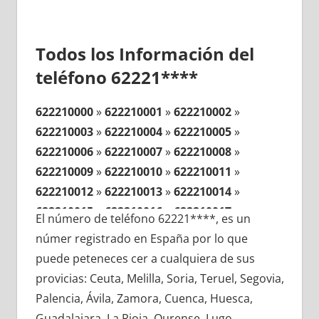
Todos los Información del
teléfono 62221****
622210000
»
622210001
»
622210002
»
622210003
»
622210004
»
622210005
»
622210006
»
622210007
»
622210008
»
622210009
»
622210010
»
622210011
»
622210012
»
622210013
»
622210014
»
622210015
»
622210016
»
622210017
»
El número de teléfono 62221****, es un
622210018
»
622210019
»
622210020
»
númer registrado en España por lo que
622210021
»
622210022
»
622210023
»
puede peteneces cer a cualquiera de sus
622210024
»
622210025
»
622210026
»
provicias: Ceuta, Melilla, Soria, Teruel, Segovia,
622210027
»
622210028
»
622210029
»
Palencia, Ávila, Zamora, Cuenca, Huesca,
622210030
»
622210031
»
622210032
»
Guadalajara, La Rioja, Ourense, Lugo,