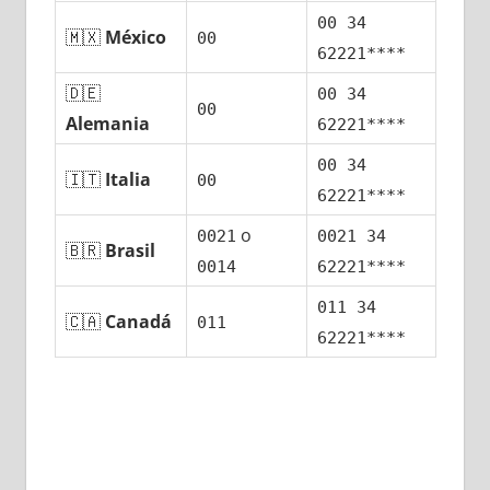
00 34
🇲🇽
México
00
62221****
🇩🇪
00 34
00
Alemania
62221****
00 34
🇮🇹
Italia
00
62221****
ο
0021
0021 34
🇧🇷
Brasil
0014
62221****
011 34
🇨🇦
Canadá
011
62221****