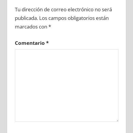
622210081
»
622210082
»
622210083
»
Tu dirección de correo electrónico no será
622210084
»
622210085
»
622210086
»
publicada.
Los campos obligatorios están
622210087
»
622210088
»
622210089
»
marcados con
*
622210090
»
622210091
»
622210092
»
622210093
»
622210094
»
622210095
»
Comentario
*
622210096
»
622210097
»
622210098
»
622210099
»
622210100
»
622210101
»
622210102
»
622210103
»
622210104
»
622210105
»
622210106
»
622210107
»
622210108
»
622210109
»
622210110
»
622210111
»
622210112
»
622210113
»
622210114
»
622210115
»
622210116
»
622210117
»
622210118
»
622210119
»
622210120
»
622210121
»
622210122
»
622210123
»
622210124
»
622210125
»
622210126
»
622210127
»
622210128
»