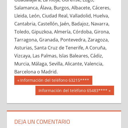
622210033
»
622210034
»
622210035
»
Salamanca, Álava, Burgos, Albacete, Cáceres,
622210036
»
622210037
»
622210038
»
Lleida, León, Ciudad Real, Valladolid, Huelva,
622210039
»
622210040
»
622210041
»
Cantabria, Castellón, Jaén, Badajoz, Navarra,
622210042
»
622210043
»
622210044
»
Toledo, Gipuzkoa, Almería, Córdoba, Girona,
622210045
»
622210046
»
622210047
»
Tarragona, Granada, Pontevedra, Zaragoza,
622210048
»
622210049
»
622210050
»
Asturias, Santa Cruz de Tenerife, A Coruña,
622210051
»
622210052
»
622210053
»
Vizcaya, Las Palmas, Islas Baleares, Cádiz,
622210054
»
622210055
»
622210056
»
Murcia, Málaga, Sevilla, Alicante, Valencia,
622210057
»
622210058
»
622210059
»
Barcelona o Madrid.
622210060
»
622210061
»
622210062
»
Navegación
62221
Entrada
Información del teléfono 63215****
622210063
»
622210064
»
622210065
»
anterior:
de
Siguiente
Información del teléfono 65483****
622210066
»
622210067
»
622210068
»
entrada:
entradas
622210069
»
622210070
»
622210071
»
622210072
»
622210073
»
622210074
»
622210075
»
622210076
»
622210077
»
DEJA UN COMENTARIO
622210078
»
622210079
»
622210080
»