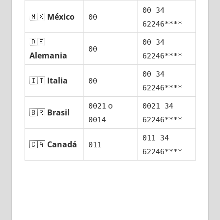
00 34
🇲🇽
México
00
62246****
🇩🇪
00 34
00
Alemania
62246****
00 34
🇮🇹
Italia
00
62246****
ο
0021
0021 34
🇧🇷
Brasil
0014
62246****
011 34
🇨🇦
Canadá
011
62246****