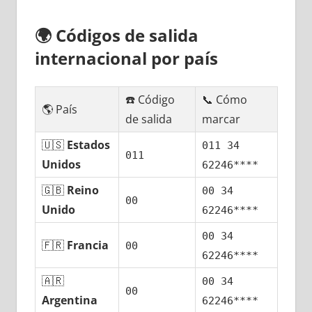
🌍
Códigos dе salida
internacional pοr país
☎️ Código
📞 Cómo
🌎 País
dе salida
marcar
🇺🇸
Estados
011 34
011
Unidos
62246****
🇬🇧
Reino
00 34
00
Unido
62246****
00 34
🇫🇷
Francia
00
62246****
🇦🇷
00 34
00
Argentina
62246****