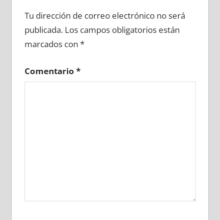
622460081
»
622460082
»
622460083
»
Tu dirección de correo electrónico no será
622460084
»
622460085
»
622460086
»
publicada.
Los campos obligatorios están
622460087
»
622460088
»
622460089
»
marcados con
*
622460090
»
622460091
»
622460092
»
622460093
»
622460094
»
622460095
»
Comentario
*
622460096
»
622460097
»
622460098
»
622460099
»
622460100
»
622460101
»
622460102
»
622460103
»
622460104
»
622460105
»
622460106
»
622460107
»
622460108
»
622460109
»
622460110
»
622460111
»
622460112
»
622460113
»
622460114
»
622460115
»
622460116
»
622460117
»
622460118
»
622460119
»
622460120
»
622460121
»
622460122
»
622460123
»
622460124
»
622460125
»
622460126
»
622460127
»
622460128
»