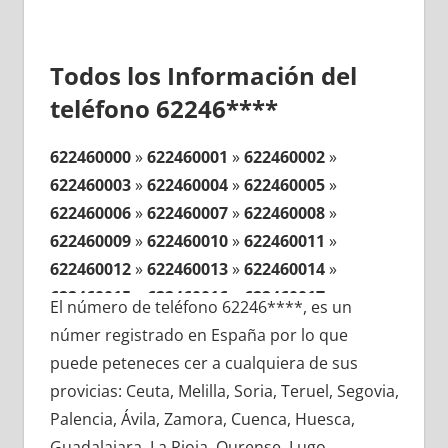
Todos los Información del
teléfono 62246****
622460000
»
622460001
»
622460002
»
622460003
»
622460004
»
622460005
»
622460006
»
622460007
»
622460008
»
622460009
»
622460010
»
622460011
»
622460012
»
622460013
»
622460014
»
622460015
»
622460016
»
622460017
»
El número de teléfono 62246****, es un
622460018
»
622460019
»
622460020
»
númer registrado en España por lo que
622460021
»
622460022
»
622460023
»
puede peteneces cer a cualquiera de sus
622460024
»
622460025
»
622460026
»
provicias: Ceuta, Melilla, Soria, Teruel, Segovia,
622460027
»
622460028
»
622460029
»
Palencia, Ávila, Zamora, Cuenca, Huesca,
622460030
»
622460031
»
622460032
»
Guadalajara, La Rioja, Ourense, Lugo,