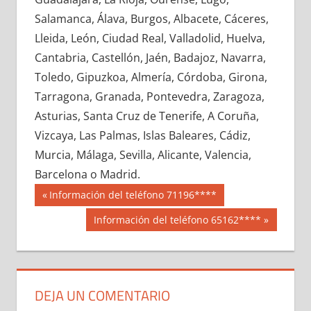
622460033
»
622460034
»
622460035
»
Salamanca, Álava, Burgos, Albacete, Cáceres,
622460036
»
622460037
»
622460038
»
Lleida, León, Ciudad Real, Valladolid, Huelva,
622460039
»
622460040
»
622460041
»
Cantabria, Castellón, Jaén, Badajoz, Navarra,
622460042
»
622460043
»
622460044
»
Toledo, Gipuzkoa, Almería, Córdoba, Girona,
622460045
»
622460046
»
622460047
»
Tarragona, Granada, Pontevedra, Zaragoza,
622460048
»
622460049
»
622460050
»
Asturias, Santa Cruz de Tenerife, A Coruña,
622460051
»
622460052
»
622460053
»
Vizcaya, Las Palmas, Islas Baleares, Cádiz,
622460054
»
622460055
»
622460056
»
Murcia, Málaga, Sevilla, Alicante, Valencia,
622460057
»
622460058
»
622460059
»
Barcelona o Madrid.
622460060
»
622460061
»
622460062
»
Navegación
62246
Entrada
Información del teléfono 71196****
622460063
»
622460064
»
622460065
»
anterior:
de
Siguiente
Información del teléfono 65162****
622460066
»
622460067
»
622460068
»
entrada:
entradas
622460069
»
622460070
»
622460071
»
622460072
»
622460073
»
622460074
»
622460075
»
622460076
»
622460077
»
DEJA UN COMENTARIO
622460078
»
622460079
»
622460080
»