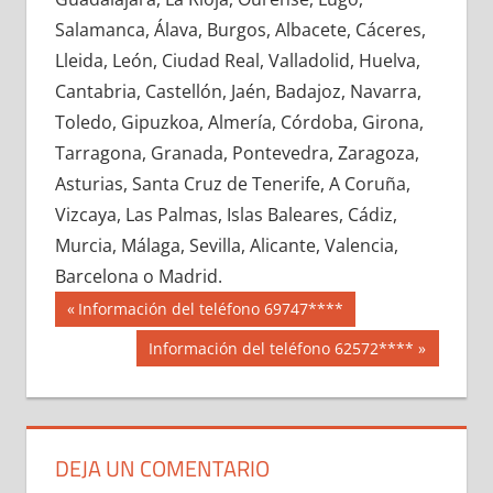
622580033
»
622580034
»
622580035
»
Salamanca, Álava, Burgos, Albacete, Cáceres,
622580036
»
622580037
»
622580038
»
Lleida, León, Ciudad Real, Valladolid, Huelva,
622580039
»
622580040
»
622580041
»
Cantabria, Castellón, Jaén, Badajoz, Navarra,
622580042
»
622580043
»
622580044
»
Toledo, Gipuzkoa, Almería, Córdoba, Girona,
622580045
»
622580046
»
622580047
»
Tarragona, Granada, Pontevedra, Zaragoza,
622580048
»
622580049
»
622580050
»
Asturias, Santa Cruz de Tenerife, A Coruña,
622580051
»
622580052
»
622580053
»
Vizcaya, Las Palmas, Islas Baleares, Cádiz,
622580054
»
622580055
»
622580056
»
Murcia, Málaga, Sevilla, Alicante, Valencia,
622580057
»
622580058
»
622580059
»
Barcelona o Madrid.
622580060
»
622580061
»
622580062
»
Navegación
62258
Entrada
Información del teléfono 69747****
622580063
»
622580064
»
622580065
»
anterior:
de
Siguiente
Información del teléfono 62572****
622580066
»
622580067
»
622580068
»
entrada:
entradas
622580069
»
622580070
»
622580071
»
622580072
»
622580073
»
622580074
»
622580075
»
622580076
»
622580077
»
DEJA UN COMENTARIO
622580078
»
622580079
»
622580080
»