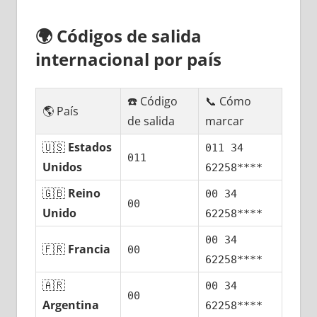
🌍
Códigos dе salida
internacional pοr país
☎️ Código
📞 Cómo
🌎 País
dе salida
marcar
🇺🇸
Estados
011 34
011
Unidos
62258****
🇬🇧
Reino
00 34
00
Unido
62258****
00 34
🇫🇷
Francia
00
62258****
🇦🇷
00 34
00
Argentina
62258****