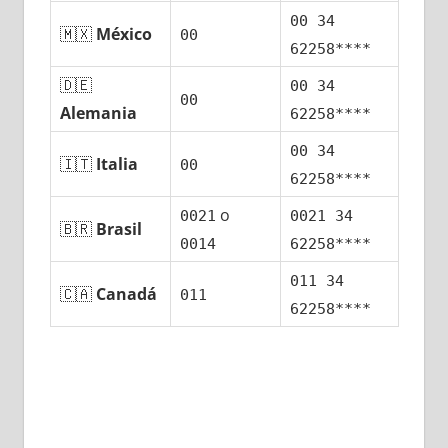
00 34
🇲🇽
México
00
62258****
🇩🇪
00 34
00
Alemania
62258****
00 34
🇮🇹
Italia
00
62258****
ο
0021
0021 34
🇧🇷
Brasil
0014
62258****
011 34
🇨🇦
Canadá
011
62258****