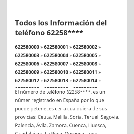
Todos los Información del
teléfono 62258****
622580000
»
622580001
»
622580002
»
622580003
»
622580004
»
622580005
»
622580006
»
622580007
»
622580008
»
622580009
»
622580010
»
622580011
»
622580012
»
622580013
»
622580014
»
622580015
»
622580016
»
622580017
»
El número de teléfono 62258****, es un
622580018
»
622580019
»
622580020
»
númer registrado en España por lo que
622580021
»
622580022
»
622580023
»
puede peteneces cer a cualquiera de sus
622580024
»
622580025
»
622580026
»
provicias: Ceuta, Melilla, Soria, Teruel, Segovia,
622580027
»
622580028
»
622580029
»
Palencia, Ávila, Zamora, Cuenca, Huesca,
622580030
»
622580031
»
622580032
»
Guadalajara, La Rioja, Ourense, Lugo,