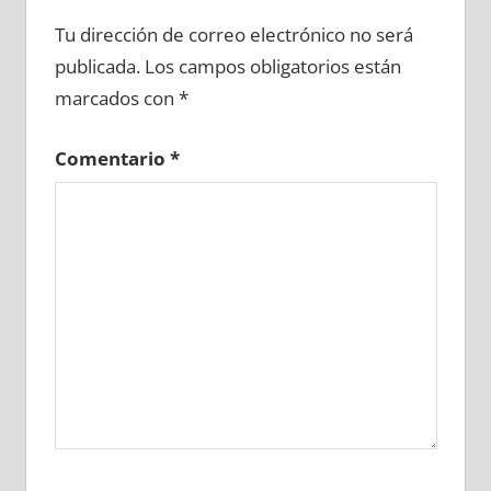
622580081
»
622580082
»
622580083
»
Tu dirección de correo electrónico no será
622580084
»
622580085
»
622580086
»
publicada.
Los campos obligatorios están
622580087
»
622580088
»
622580089
»
marcados con
*
622580090
»
622580091
»
622580092
»
622580093
»
622580094
»
622580095
»
Comentario
*
622580096
»
622580097
»
622580098
»
622580099
»
622580100
»
622580101
»
622580102
»
622580103
»
622580104
»
622580105
»
622580106
»
622580107
»
622580108
»
622580109
»
622580110
»
622580111
»
622580112
»
622580113
»
622580114
»
622580115
»
622580116
»
622580117
»
622580118
»
622580119
»
622580120
»
622580121
»
622580122
»
622580123
»
622580124
»
622580125
»
622580126
»
622580127
»
622580128
»