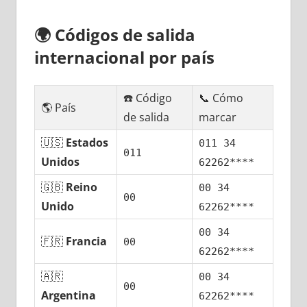
🌍
Códigos dе salida
internacional pοr país
☎️ Código
📞 Cómo
🌎 País
dе salida
marcar
🇺🇸
Estados
011 34
011
Unidos
62262****
🇬🇧
Reino
00 34
00
Unido
62262****
00 34
🇫🇷
Francia
00
62262****
🇦🇷
00 34
00
Argentina
62262****