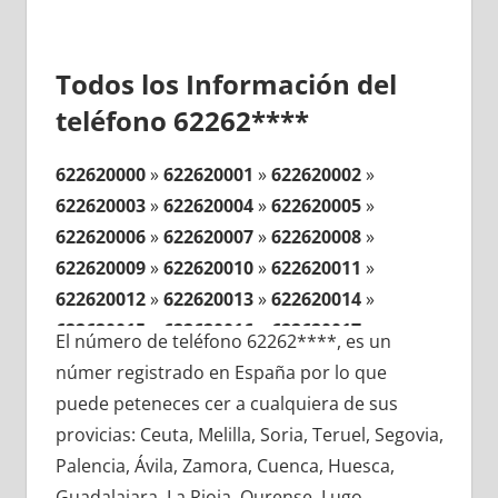
Todos los Información del
teléfono 62262****
622620000
»
622620001
»
622620002
»
622620003
»
622620004
»
622620005
»
622620006
»
622620007
»
622620008
»
622620009
»
622620010
»
622620011
»
622620012
»
622620013
»
622620014
»
622620015
»
622620016
»
622620017
»
El número de teléfono 62262****, es un
622620018
»
622620019
»
622620020
»
númer registrado en España por lo que
622620021
»
622620022
»
622620023
»
puede peteneces cer a cualquiera de sus
622620024
»
622620025
»
622620026
»
provicias: Ceuta, Melilla, Soria, Teruel, Segovia,
622620027
»
622620028
»
622620029
»
Palencia, Ávila, Zamora, Cuenca, Huesca,
622620030
»
622620031
»
622620032
»
Guadalajara, La Rioja, Ourense, Lugo,