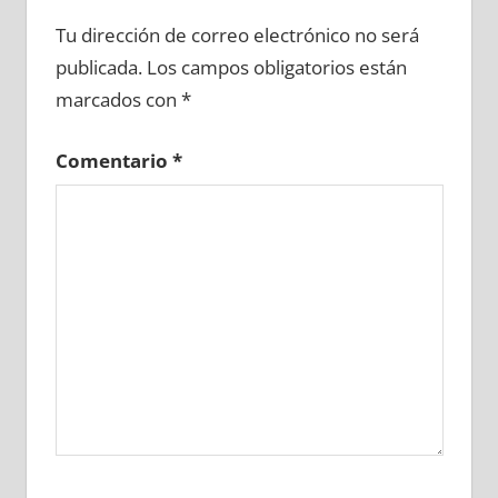
622620081
»
622620082
»
622620083
»
Tu dirección de correo electrónico no será
622620084
»
622620085
»
622620086
»
publicada.
Los campos obligatorios están
622620087
»
622620088
»
622620089
»
marcados con
*
622620090
»
622620091
»
622620092
»
622620093
»
622620094
»
622620095
»
Comentario
*
622620096
»
622620097
»
622620098
»
622620099
»
622620100
»
622620101
»
622620102
»
622620103
»
622620104
»
622620105
»
622620106
»
622620107
»
622620108
»
622620109
»
622620110
»
622620111
»
622620112
»
622620113
»
622620114
»
622620115
»
622620116
»
622620117
»
622620118
»
622620119
»
622620120
»
622620121
»
622620122
»
622620123
»
622620124
»
622620125
»
622620126
»
622620127
»
622620128
»