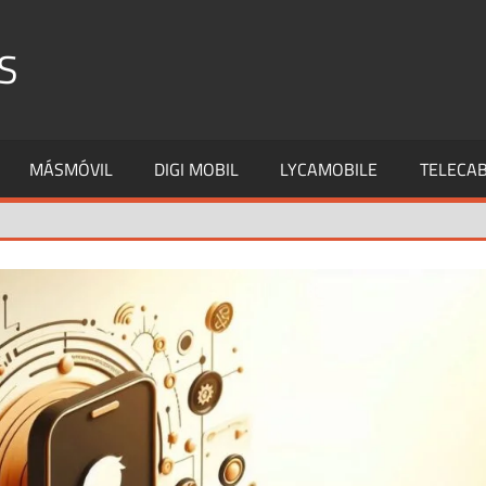
S
MÁSMÓVIL
DIGI MOBIL
LYCAMOBILE
TELECAB