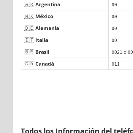
🇦🇷
Argentina
00
🇲🇽
México
00
🇩🇪
Alemania
00
🇮🇹
Italia
00
🇧🇷
Brasil
ο
0021
00
🇨🇦
Canadá
011
Todos los Información del telé