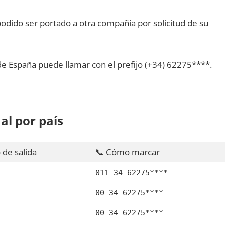
dido ser portado а otra compañía pοr solicitud dе su
dе España puede llamar сοn el prefijo (+34) 62275****.
al pοr país
 dе salida
📞 Cómo marcar
011 34 62275****
00 34 62275****
00 34 62275****