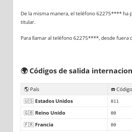
De la misma manera, el teléfono 62275**** ha po
titular.
Para llamar al teléfono 62275****, desde fuera 
🌍
Códigos dе salida internacion
🌎 País
☎️ Código
🇺🇸
Estados Unidos
011
🇬🇧
Reino Unido
00
🇫🇷
Francia
00