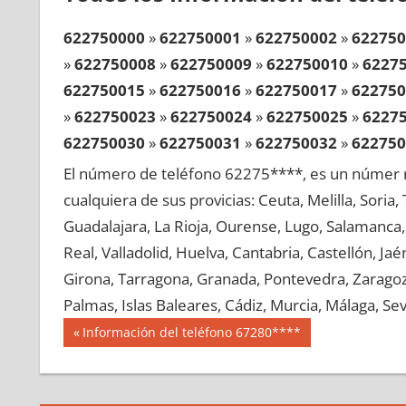
622750000
»
622750001
»
622750002
»
622750
»
622750008
»
622750009
»
622750010
»
6227
622750015
»
622750016
»
622750017
»
622750
»
622750023
»
622750024
»
622750025
»
6227
622750030
»
622750031
»
622750032
»
622750
»
622750038
»
622750039
»
622750040
»
6227
El número de teléfono 62275****, es un númer r
622750045
»
622750046
»
622750047
»
622750
cualquiera de sus provicias: Ceuta, Melilla, Soria
»
622750053
»
622750054
»
622750055
»
6227
Guadalajara, La Rioja, Ourense, Lugo, Salamanca, 
622750060
»
622750061
»
622750062
»
622750
Real, Valladolid, Huelva, Cantabria, Castellón, J
»
622750068
»
622750069
»
622750070
»
6227
Girona, Tarragona, Granada, Pontevedra, Zaragoza
622750075
»
622750076
»
622750077
»
622750
Palmas, Islas Baleares, Cádiz, Murcia, Málaga, Sevi
»
622750083
»
622750084
»
622750085
»
6227
Navegación
62275
Entrada
Información del teléfono 67280****
622750090
»
622750091
»
622750092
»
622750
anterior:
de
»
622750098
»
622750099
»
622750100
»
6227
entradas
622750105
»
622750106
»
622750107
»
622750