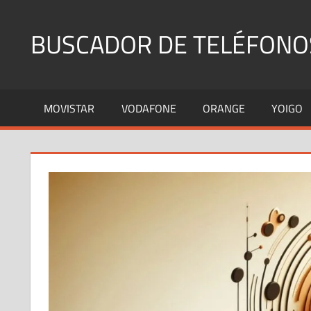
Saltar
al
BUSCADOR DE TELÉFONO
contenido
Identifica
Números
MOVISTAR
VODAFONE
ORANGE
YOIGO
Fijos
y
Móviles