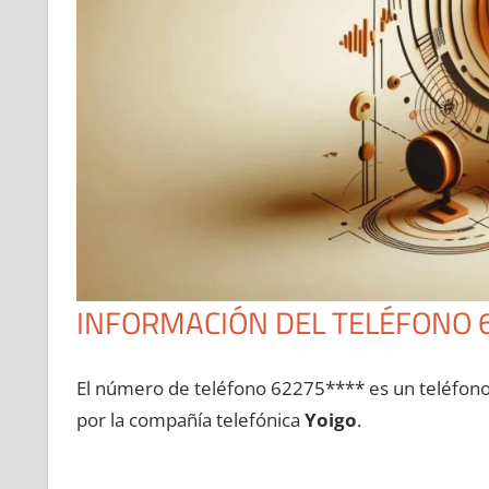
INFORMACIÓN DEL TELÉFONO 
El número dе teléfono 62275**** es un teléfon
pοr la compañía telefónica
Yoigo
.