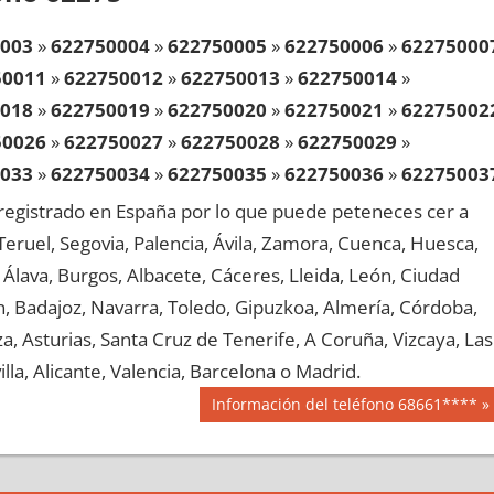
003
»
622750004
»
622750005
»
622750006
»
62275000
50011
»
622750012
»
622750013
»
622750014
»
018
»
622750019
»
622750020
»
622750021
»
62275002
50026
»
622750027
»
622750028
»
622750029
»
033
»
622750034
»
622750035
»
622750036
»
62275003
50041
»
622750042
»
622750043
»
622750044
»
egistrado en España por lo que puede peteneces cer a
048
»
622750049
»
622750050
»
622750051
»
62275005
, Teruel, Segovia, Palencia, Ávila, Zamora, Cuenca, Huesca,
50056
»
622750057
»
622750058
»
622750059
»
Álava, Burgos, Albacete, Cáceres, Lleida, León, Ciudad
063
»
622750064
»
622750065
»
622750066
»
62275006
aén, Badajoz, Navarra, Toledo, Gipuzkoa, Almería, Córdoba,
50071
»
622750072
»
622750073
»
622750074
»
, Asturias, Santa Cruz de Tenerife, A Coruña, Vizcaya, Las
078
»
622750079
»
622750080
»
622750081
»
62275008
lla, Alicante, Valencia, Barcelona o Madrid.
50086
»
622750087
»
622750088
»
622750089
»
Siguiente
Información del teléfono 68661****
093
»
622750094
»
622750095
»
622750096
»
62275009
entrada:
50101
»
622750102
»
622750103
»
622750104
»
108
»
622750109
»
622750110
»
622750111
»
62275011