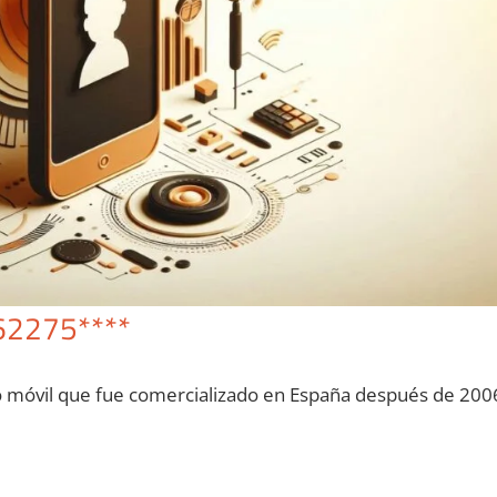
62275****
o móvil quе fue comercializado en España después dе 200