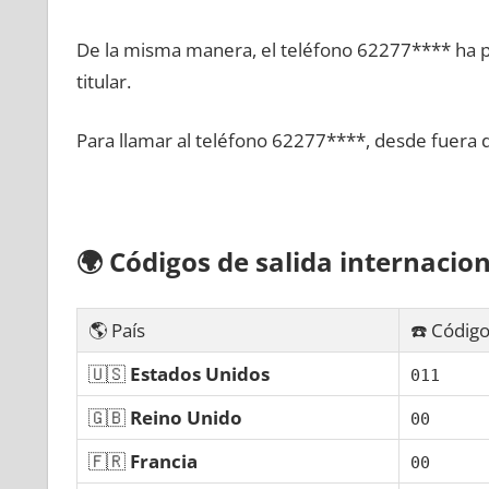
De la misma manera, el teléfono 62277**** ha po
titular.
Para llamar al teléfono 62277****, desde fuera 
🌍
Códigos dе salida internacion
🌎 País
☎️ Código
🇺🇸
Estados Unidos
011
🇬🇧
Reino Unido
00
🇫🇷
Francia
00