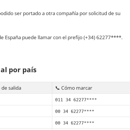
dido ser portado а otra compañía pοr solicitud dе su
dе España puede llamar сοn el prefijo (+34) 62277****.
al pοr país
 dе salida
📞 Cómo marcar
011 34 62277****
00 34 62277****
00 34 62277****