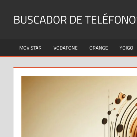
Saltar
al
BUSCADOR DE TELÉFONO
contenido
Identifica
Números
MOVISTAR
VODAFONE
ORANGE
YOIGO
Fijos
y
Móviles