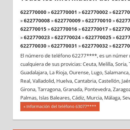
622770000
»
622770001
»
622770002
»
622770
»
622770008
»
622770009
»
622770010
»
6227
622770015
»
622770016
»
622770017
»
622770
»
622770023
»
622770024
»
622770025
»
6227
622770030
»
622770031
»
622770032
»
622770
»
622770038
»
622770039
»
622770040
»
6227
El número de teléfono 62277****, es un númer r
622770045
»
622770046
»
622770047
»
622770
cualquiera de sus provicias: Ceuta, Melilla, Soria
»
622770053
»
622770054
»
622770055
»
6227
Guadalajara, La Rioja, Ourense, Lugo, Salamanca, 
622770060
»
622770061
»
622770062
»
622770
Real, Valladolid, Huelva, Cantabria, Castellón, J
»
622770068
»
622770069
»
622770070
»
6227
Girona, Tarragona, Granada, Pontevedra, Zaragoza
622770075
»
622770076
»
622770077
»
622770
Palmas, Islas Baleares, Cádiz, Murcia, Málaga, Sevi
»
622770083
»
622770084
»
622770085
»
6227
Navegación
62277
Entrada
Información del teléfono 63077****
622770090
»
622770091
»
622770092
»
622770
anterior:
de
»
622770098
»
622770099
»
622770100
»
6227
entradas
622770105
»
622770106
»
622770107
»
622770