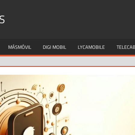
S
MÁSMÓVIL
DIGI MOBIL
LYCAMOBILE
TELECAB