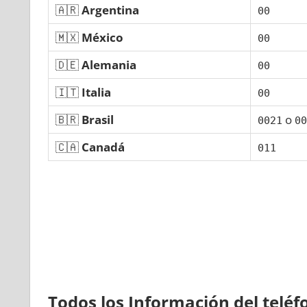
🇦🇷
Argentina
00
🇲🇽
México
00
🇩🇪
Alemania
00
🇮🇹
Italia
00
🇧🇷
Brasil
ο
0021
00
🇨🇦
Canadá
011
Todos los Información del telé