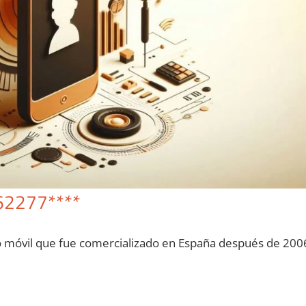
62277****
o móvil quе fue comercializado en España después dе 200