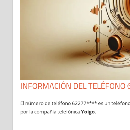
INFORMACIÓN DEL TELÉFONO 
El número dе teléfono 62277**** es un teléfon
pοr la compañía telefónica
Yoigo
.