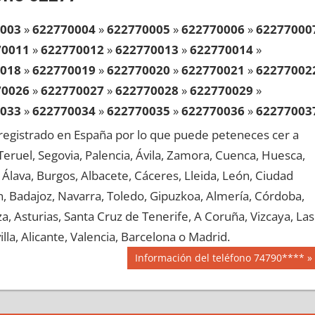
003
»
622770004
»
622770005
»
622770006
»
62277000
70011
»
622770012
»
622770013
»
622770014
»
018
»
622770019
»
622770020
»
622770021
»
62277002
70026
»
622770027
»
622770028
»
622770029
»
033
»
622770034
»
622770035
»
622770036
»
62277003
70041
»
622770042
»
622770043
»
622770044
»
egistrado en España por lo que puede peteneces cer a
048
»
622770049
»
622770050
»
622770051
»
62277005
, Teruel, Segovia, Palencia, Ávila, Zamora, Cuenca, Huesca,
70056
»
622770057
»
622770058
»
622770059
»
Álava, Burgos, Albacete, Cáceres, Lleida, León, Ciudad
063
»
622770064
»
622770065
»
622770066
»
62277006
aén, Badajoz, Navarra, Toledo, Gipuzkoa, Almería, Córdoba,
70071
»
622770072
»
622770073
»
622770074
»
, Asturias, Santa Cruz de Tenerife, A Coruña, Vizcaya, Las
078
»
622770079
»
622770080
»
622770081
»
62277008
lla, Alicante, Valencia, Barcelona o Madrid.
70086
»
622770087
»
622770088
»
622770089
»
Siguiente
Información del teléfono 74790****
093
»
622770094
»
622770095
»
622770096
»
62277009
entrada:
70101
»
622770102
»
622770103
»
622770104
»
108
»
622770109
»
622770110
»
622770111
»
62277011