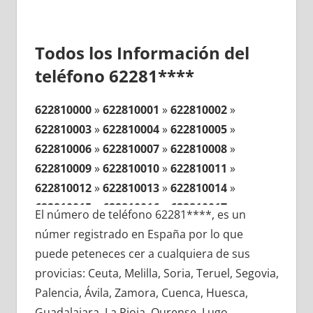
Todos los Información del
teléfono 62281****
622810000
»
622810001
»
622810002
»
622810003
»
622810004
»
622810005
»
622810006
»
622810007
»
622810008
»
622810009
»
622810010
»
622810011
»
622810012
»
622810013
»
622810014
»
622810015
»
622810016
»
622810017
»
El número de teléfono 62281****, es un
622810018
»
622810019
»
622810020
»
númer registrado en España por lo que
622810021
»
622810022
»
622810023
»
puede peteneces cer a cualquiera de sus
622810024
»
622810025
»
622810026
»
provicias: Ceuta, Melilla, Soria, Teruel, Segovia,
622810027
»
622810028
»
622810029
»
Palencia, Ávila, Zamora, Cuenca, Huesca,
622810030
»
622810031
»
622810032
»
Guadalajara, La Rioja, Ourense, Lugo,