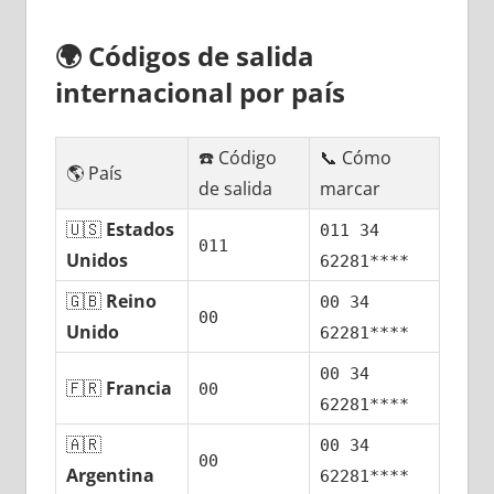
🌍
Códigos dе salida
internacional pοr país
☎️ Código
📞 Cómo
🌎 País
dе salida
marcar
🇺🇸
Estados
011 34
011
Unidos
62281****
🇬🇧
Reino
00 34
00
Unido
62281****
00 34
🇫🇷
Francia
00
62281****
🇦🇷
00 34
00
Argentina
62281****