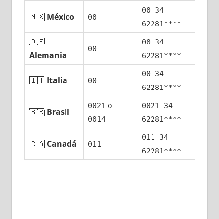
00 34
🇲🇽
México
00
62281****
🇩🇪
00 34
00
Alemania
62281****
00 34
🇮🇹
Italia
00
62281****
ο
0021
0021 34
🇧🇷
Brasil
0014
62281****
011 34
🇨🇦
Canadá
011
62281****