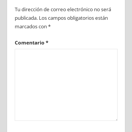
622810081
»
622810082
»
622810083
»
Tu dirección de correo electrónico no será
622810084
»
622810085
»
622810086
»
publicada.
Los campos obligatorios están
622810087
»
622810088
»
622810089
»
marcados con
*
622810090
»
622810091
»
622810092
»
622810093
»
622810094
»
622810095
»
Comentario
*
622810096
»
622810097
»
622810098
»
622810099
»
622810100
»
622810101
»
622810102
»
622810103
»
622810104
»
622810105
»
622810106
»
622810107
»
622810108
»
622810109
»
622810110
»
622810111
»
622810112
»
622810113
»
622810114
»
622810115
»
622810116
»
622810117
»
622810118
»
622810119
»
622810120
»
622810121
»
622810122
»
622810123
»
622810124
»
622810125
»
622810126
»
622810127
»
622810128
»