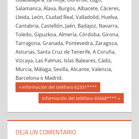
622810033
»
622810034
»
622810035
»
Salamanca, Álava, Burgos, Albacete, Cáceres,
622810036
»
622810037
»
622810038
»
Lleida, León, Ciudad Real, Valladolid, Huelva,
622810039
»
622810040
»
622810041
»
Cantabria, Castellón, Jaén, Badajoz, Navarra,
622810042
»
622810043
»
622810044
»
Toledo, Gipuzkoa, Almería, Córdoba, Girona,
622810045
»
622810046
»
622810047
»
Tarragona, Granada, Pontevedra, Zaragoza,
622810048
»
622810049
»
622810050
»
Asturias, Santa Cruz de Tenerife, A Coruña,
622810051
»
622810052
»
622810053
»
Vizcaya, Las Palmas, Islas Baleares, Cádiz,
622810054
»
622810055
»
622810056
»
Murcia, Málaga, Sevilla, Alicante, Valencia,
622810057
»
622810058
»
622810059
»
Barcelona o Madrid.
622810060
»
622810061
»
622810062
»
Navegación
62281
Entrada
Información del teléfono 62331****
622810063
»
622810064
»
622810065
»
anterior:
de
Siguiente
Información del teléfono 65668****
622810066
»
622810067
»
622810068
»
entrada:
entradas
622810069
»
622810070
»
622810071
»
622810072
»
622810073
»
622810074
»
622810075
»
622810076
»
622810077
»
DEJA UN COMENTARIO
622810078
»
622810079
»
622810080
»