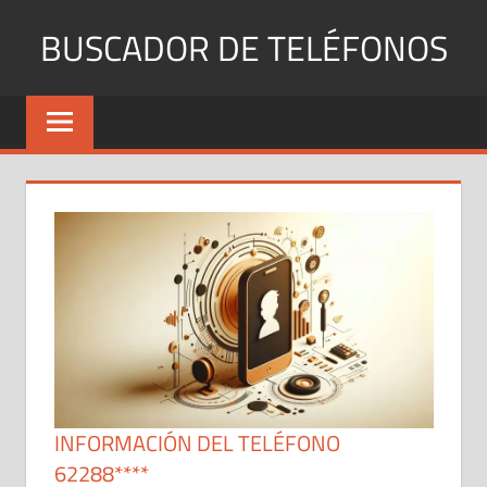
Saltar
BUSCADOR DE TELÉFONOS
al
contenido
Identifica
Números
Fijos
y
Móviles
INFORMACIÓN DEL TELÉFONO
62288****