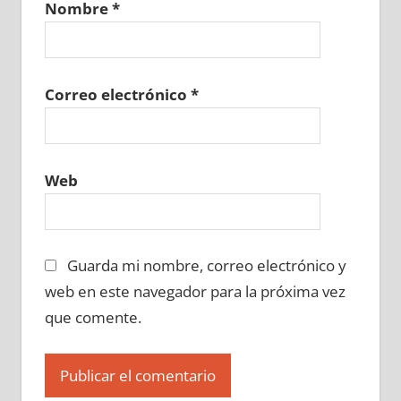
Nombre
*
622880129
»
622880130
»
622880131
»
622880132
»
622880133
»
622880134
»
622880135
»
622880136
»
622880137
»
622880138
»
622880139
»
622880140
»
Correo electrónico
*
622880141
»
622880142
»
622880143
»
622880144
»
622880145
»
622880146
»
622880147
»
622880148
»
622880149
»
Web
622880150
»
622880151
»
622880152
»
622880153
»
622880154
»
622880155
»
622880156
»
622880157
»
622880158
»
Guarda mi nombre, correo electrónico y
622880159
»
622880160
»
622880161
»
622880162
»
622880163
»
622880164
»
web en este navegador para la próxima vez
622880165
»
622880166
»
622880167
»
que comente.
622880168
»
622880169
»
622880170
»
622880171
»
622880172
»
622880173
»
622880174
»
622880175
»
622880176
»