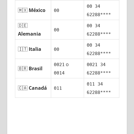
00 34
🇲🇽
México
00
62288****
🇩🇪
00 34
00
Alemania
62288****
00 34
🇮🇹
Italia
00
62288****
ο
0021
0021 34
🇧🇷
Brasil
0014
62288****
011 34
🇨🇦
Canadá
011
62288****