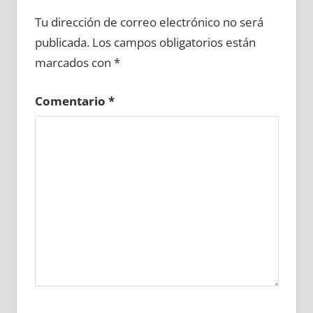
622880081
»
622880082
»
622880083
»
Tu dirección de correo electrónico no será
622880084
»
622880085
»
622880086
»
publicada.
Los campos obligatorios están
622880087
»
622880088
»
622880089
»
marcados con
*
622880090
»
622880091
»
622880092
»
622880093
»
622880094
»
622880095
»
Comentario
*
622880096
»
622880097
»
622880098
»
622880099
»
622880100
»
622880101
»
622880102
»
622880103
»
622880104
»
622880105
»
622880106
»
622880107
»
622880108
»
622880109
»
622880110
»
622880111
»
622880112
»
622880113
»
622880114
»
622880115
»
622880116
»
622880117
»
622880118
»
622880119
»
622880120
»
622880121
»
622880122
»
622880123
»
622880124
»
622880125
»
622880126
»
622880127
»
622880128
»