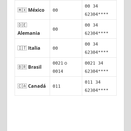
00 34
🇲🇽
México
00
62304****
🇩🇪
00 34
00
Alemania
62304****
00 34
🇮🇹
Italia
00
62304****
ο
0021
0021 34
🇧🇷
Brasil
0014
62304****
011 34
🇨🇦
Canadá
011
62304****