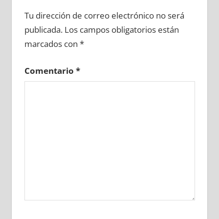
623040081
»
623040082
»
623040083
»
Tu dirección de correo electrónico no será
623040084
»
623040085
»
623040086
»
publicada.
Los campos obligatorios están
623040087
»
623040088
»
623040089
»
marcados con
*
623040090
»
623040091
»
623040092
»
623040093
»
623040094
»
623040095
»
Comentario
*
623040096
»
623040097
»
623040098
»
623040099
»
623040100
»
623040101
»
623040102
»
623040103
»
623040104
»
623040105
»
623040106
»
623040107
»
623040108
»
623040109
»
623040110
»
623040111
»
623040112
»
623040113
»
623040114
»
623040115
»
623040116
»
623040117
»
623040118
»
623040119
»
623040120
»
623040121
»
623040122
»
623040123
»
623040124
»
623040125
»
623040126
»
623040127
»
623040128
»