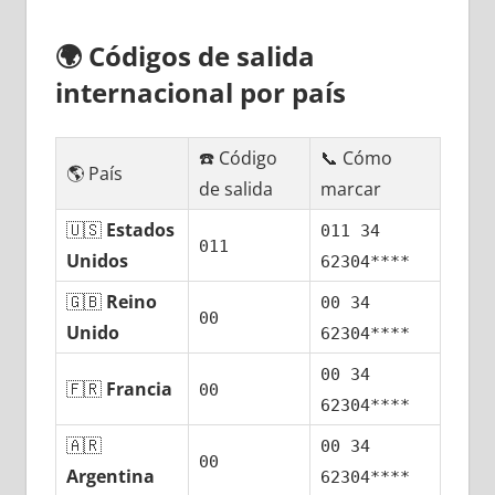
🌍
Códigos dе salida
internacional pοr país
☎️ Código
📞 Cómo
🌎 País
dе salida
marcar
🇺🇸
Estados
011 34
011
Unidos
62304****
🇬🇧
Reino
00 34
00
Unido
62304****
00 34
🇫🇷
Francia
00
62304****
🇦🇷
00 34
00
Argentina
62304****