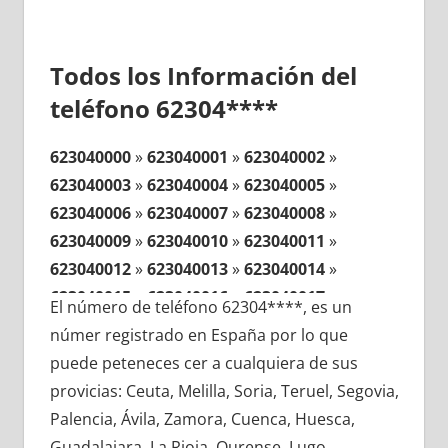
Todos los Información del
teléfono 62304****
623040000
»
623040001
»
623040002
»
623040003
»
623040004
»
623040005
»
623040006
»
623040007
»
623040008
»
623040009
»
623040010
»
623040011
»
623040012
»
623040013
»
623040014
»
623040015
»
623040016
»
623040017
»
El número de teléfono 62304****, es un
623040018
»
623040019
»
623040020
»
númer registrado en España por lo que
623040021
»
623040022
»
623040023
»
puede peteneces cer a cualquiera de sus
623040024
»
623040025
»
623040026
»
provicias: Ceuta, Melilla, Soria, Teruel, Segovia,
623040027
»
623040028
»
623040029
»
Palencia, Ávila, Zamora, Cuenca, Huesca,
623040030
»
623040031
»
623040032
»
Guadalajara, La Rioja, Ourense, Lugo,