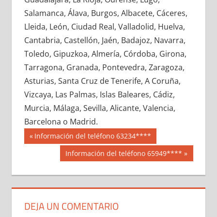
623040033
»
623040034
»
623040035
»
Salamanca, Álava, Burgos, Albacete, Cáceres,
623040036
»
623040037
»
623040038
»
Lleida, León, Ciudad Real, Valladolid, Huelva,
623040039
»
623040040
»
623040041
»
Cantabria, Castellón, Jaén, Badajoz, Navarra,
623040042
»
623040043
»
623040044
»
Toledo, Gipuzkoa, Almería, Córdoba, Girona,
623040045
»
623040046
»
623040047
»
Tarragona, Granada, Pontevedra, Zaragoza,
623040048
»
623040049
»
623040050
»
Asturias, Santa Cruz de Tenerife, A Coruña,
623040051
»
623040052
»
623040053
»
Vizcaya, Las Palmas, Islas Baleares, Cádiz,
623040054
»
623040055
»
623040056
»
Murcia, Málaga, Sevilla, Alicante, Valencia,
623040057
»
623040058
»
623040059
»
Barcelona o Madrid.
623040060
»
623040061
»
623040062
»
Navegación
62304
Entrada
Información del teléfono 63234****
623040063
»
623040064
»
623040065
»
anterior:
de
Siguiente
Información del teléfono 65949****
623040066
»
623040067
»
623040068
»
entrada:
entradas
623040069
»
623040070
»
623040071
»
623040072
»
623040073
»
623040074
»
623040075
»
623040076
»
623040077
»
DEJA UN COMENTARIO
623040078
»
623040079
»
623040080
»