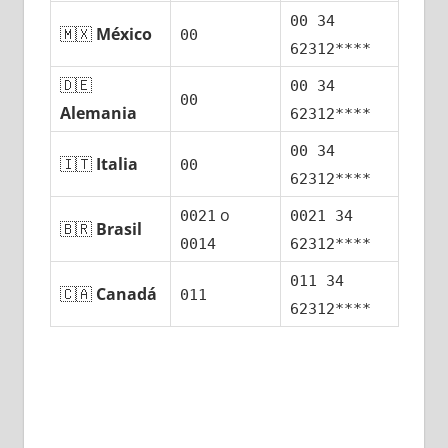
00 34
🇲🇽
México
00
62312****
🇩🇪
00 34
00
Alemania
62312****
00 34
🇮🇹
Italia
00
62312****
ο
0021
0021 34
🇧🇷
Brasil
0014
62312****
011 34
🇨🇦
Canadá
011
62312****