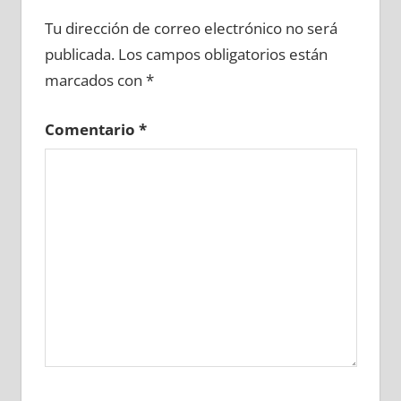
623120081
»
623120082
»
623120083
»
Tu dirección de correo electrónico no será
623120084
»
623120085
»
623120086
»
publicada.
Los campos obligatorios están
623120087
»
623120088
»
623120089
»
marcados con
*
623120090
»
623120091
»
623120092
»
623120093
»
623120094
»
623120095
»
Comentario
*
623120096
»
623120097
»
623120098
»
623120099
»
623120100
»
623120101
»
623120102
»
623120103
»
623120104
»
623120105
»
623120106
»
623120107
»
623120108
»
623120109
»
623120110
»
623120111
»
623120112
»
623120113
»
623120114
»
623120115
»
623120116
»
623120117
»
623120118
»
623120119
»
623120120
»
623120121
»
623120122
»
623120123
»
623120124
»
623120125
»
623120126
»
623120127
»
623120128
»