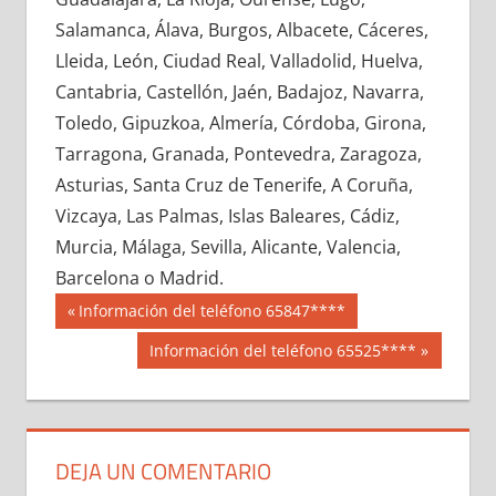
623120033
»
623120034
»
623120035
»
Salamanca, Álava, Burgos, Albacete, Cáceres,
623120036
»
623120037
»
623120038
»
Lleida, León, Ciudad Real, Valladolid, Huelva,
623120039
»
623120040
»
623120041
»
Cantabria, Castellón, Jaén, Badajoz, Navarra,
623120042
»
623120043
»
623120044
»
Toledo, Gipuzkoa, Almería, Córdoba, Girona,
623120045
»
623120046
»
623120047
»
Tarragona, Granada, Pontevedra, Zaragoza,
623120048
»
623120049
»
623120050
»
Asturias, Santa Cruz de Tenerife, A Coruña,
623120051
»
623120052
»
623120053
»
Vizcaya, Las Palmas, Islas Baleares, Cádiz,
623120054
»
623120055
»
623120056
»
Murcia, Málaga, Sevilla, Alicante, Valencia,
623120057
»
623120058
»
623120059
»
Barcelona o Madrid.
623120060
»
623120061
»
623120062
»
Navegación
62312
Entrada
Información del teléfono 65847****
623120063
»
623120064
»
623120065
»
anterior:
de
Siguiente
Información del teléfono 65525****
623120066
»
623120067
»
623120068
»
entrada:
entradas
623120069
»
623120070
»
623120071
»
623120072
»
623120073
»
623120074
»
623120075
»
623120076
»
623120077
»
DEJA UN COMENTARIO
623120078
»
623120079
»
623120080
»