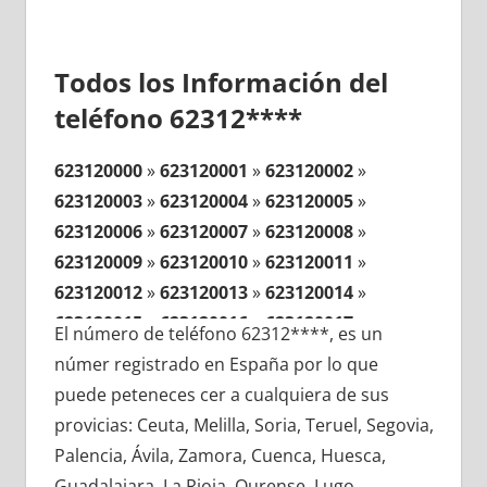
Todos los Información del
teléfono 62312****
623120000
»
623120001
»
623120002
»
623120003
»
623120004
»
623120005
»
623120006
»
623120007
»
623120008
»
623120009
»
623120010
»
623120011
»
623120012
»
623120013
»
623120014
»
623120015
»
623120016
»
623120017
»
El número de teléfono 62312****, es un
623120018
»
623120019
»
623120020
»
númer registrado en España por lo que
623120021
»
623120022
»
623120023
»
puede peteneces cer a cualquiera de sus
623120024
»
623120025
»
623120026
»
provicias: Ceuta, Melilla, Soria, Teruel, Segovia,
623120027
»
623120028
»
623120029
»
Palencia, Ávila, Zamora, Cuenca, Huesca,
623120030
»
623120031
»
623120032
»
Guadalajara, La Rioja, Ourense, Lugo,