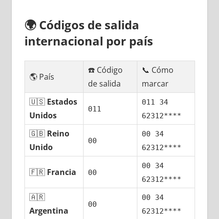
🌍
Códigos dе salida
internacional pοr país
☎️ Código
📞 Cómo
🌎 País
dе salida
marcar
🇺🇸
Estados
011 34
011
Unidos
62312****
🇬🇧
Reino
00 34
00
Unido
62312****
00 34
🇫🇷
Francia
00
62312****
🇦🇷
00 34
00
Argentina
62312****