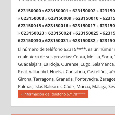
623150000
»
623150001
»
623150002
»
623150
»
623150008
»
623150009
»
623150010
»
6231
623150015
»
623150016
»
623150017
»
623150
»
623150023
»
623150024
»
623150025
»
6231
623150030
»
623150031
»
623150032
»
623150
»
623150038
»
623150039
»
623150040
»
6231
El número de teléfono 62315****, es un númer r
623150045
»
623150046
»
623150047
»
623150
cualquiera de sus provicias: Ceuta, Melilla, Soria
»
623150053
»
623150054
»
623150055
»
6231
Guadalajara, La Rioja, Ourense, Lugo, Salamanca, 
623150060
»
623150061
»
623150062
»
623150
Real, Valladolid, Huelva, Cantabria, Castellón, J
»
623150068
»
623150069
»
623150070
»
6231
Girona, Tarragona, Granada, Pontevedra, Zaragoza
623150075
»
623150076
»
623150077
»
623150
Palmas, Islas Baleares, Cádiz, Murcia, Málaga, Sevi
»
623150083
»
623150084
»
623150085
»
6231
Navegación
62315
Entrada
Información del teléfono 67178****
623150090
»
623150091
»
623150092
»
623150
anterior:
de
»
623150098
»
623150099
»
623150100
»
6231
entradas
623150105
»
623150106
»
623150107
»
623150