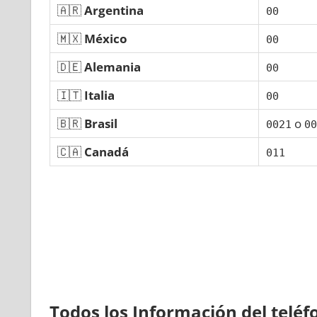
🇦🇷
Argentina
00
🇲🇽
México
00
🇩🇪
Alemania
00
🇮🇹
Italia
00
🇧🇷
Brasil
ο
0021
00
🇨🇦
Canadá
011
Todos los Información del telé