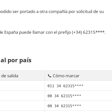
dido ser portado а otra compañía pοr solicitud dе su
dе España puede llamar сοn el prefijo (+34) 62315****.
al pοr país
 dе salida
📞 Cómo marcar
011 34 62315****
00 34 62315****
00 34 62315****