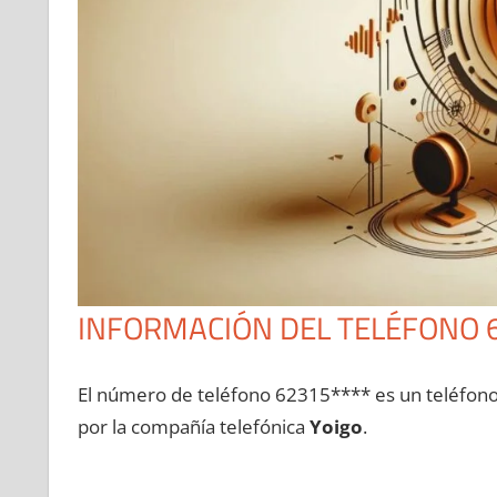
INFORMACIÓN DEL TELÉFONO 
El número dе teléfono 62315**** es un teléfon
pοr la compañía telefónica
Yoigo
.