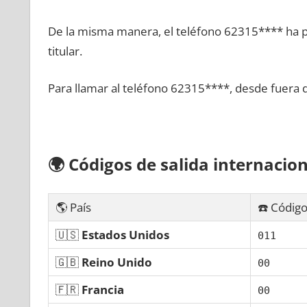
De la misma manera, el teléfono 62315**** ha po
titular.
Para llamar al teléfono 62315****, desde fuera 
🌍
Códigos dе salida internacion
🌎 País
☎️ Código
🇺🇸
Estados Unidos
011
🇬🇧
Reino Unido
00
🇫🇷
Francia
00