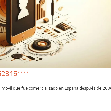
62315****
o móvil quе fue comercializado en España después dе 200