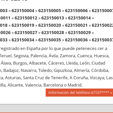
003
»
623150004
»
623150005
»
623150006
»
62315000
50011
»
623150012
»
623150013
»
623150014
»
018
»
623150019
»
623150020
»
623150021
»
62315002
50026
»
623150027
»
623150028
»
623150029
»
033
»
623150034
»
623150035
»
623150036
»
62315003
50041
»
623150042
»
623150043
»
623150044
»
egistrado en España por lo que puede peteneces cer a
048
»
623150049
»
623150050
»
623150051
»
62315005
, Teruel, Segovia, Palencia, Ávila, Zamora, Cuenca, Huesca,
50056
»
623150057
»
623150058
»
623150059
»
Álava, Burgos, Albacete, Cáceres, Lleida, León, Ciudad
063
»
623150064
»
623150065
»
623150066
»
62315006
aén, Badajoz, Navarra, Toledo, Gipuzkoa, Almería, Córdoba,
50071
»
623150072
»
623150073
»
623150074
»
, Asturias, Santa Cruz de Tenerife, A Coruña, Vizcaya, Las
078
»
623150079
»
623150080
»
623150081
»
62315008
lla, Alicante, Valencia, Barcelona o Madrid.
50086
»
623150087
»
623150088
»
623150089
»
Siguiente
Información del teléfono 67107****
093
»
623150094
»
623150095
»
623150096
»
62315009
entrada:
50101
»
623150102
»
623150103
»
623150104
»
108
»
623150109
»
623150110
»
623150111
»
62315011