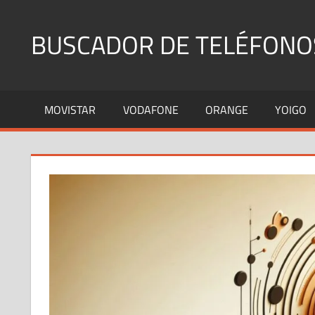
Saltar
al
BUSCADOR DE TELÉFONO
contenido
Identifica
Números
MOVISTAR
VODAFONE
ORANGE
YOIGO
Fijos
y
Móviles