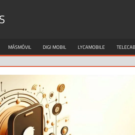
S
MÁSMÓVIL
DIGI MOBIL
LYCAMOBILE
TELECAB