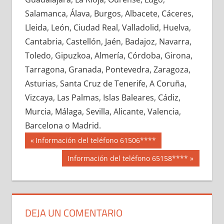
623630033
»
623630034
»
623630035
»
Salamanca, Álava, Burgos, Albacete, Cáceres,
623630036
»
623630037
»
623630038
»
Lleida, León, Ciudad Real, Valladolid, Huelva,
623630039
»
623630040
»
623630041
»
Cantabria, Castellón, Jaén, Badajoz, Navarra,
623630042
»
623630043
»
623630044
»
Toledo, Gipuzkoa, Almería, Córdoba, Girona,
623630045
»
623630046
»
623630047
»
Tarragona, Granada, Pontevedra, Zaragoza,
623630048
»
623630049
»
623630050
»
Asturias, Santa Cruz de Tenerife, A Coruña,
623630051
»
623630052
»
623630053
»
Vizcaya, Las Palmas, Islas Baleares, Cádiz,
623630054
»
623630055
»
623630056
»
Murcia, Málaga, Sevilla, Alicante, Valencia,
623630057
»
623630058
»
623630059
»
Barcelona o Madrid.
623630060
»
623630061
»
623630062
»
Navegación
62363
Entrada
Información del teléfono 61506****
623630063
»
623630064
»
623630065
»
anterior:
de
Siguiente
Información del teléfono 65158****
623630066
»
623630067
»
623630068
»
entrada:
entradas
623630069
»
623630070
»
623630071
»
623630072
»
623630073
»
623630074
»
623630075
»
623630076
»
623630077
»
DEJA UN COMENTARIO
623630078
»
623630079
»
623630080
»