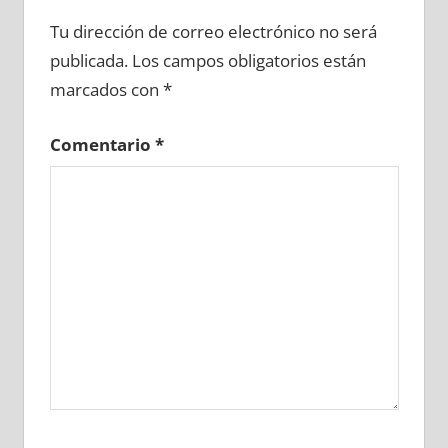
623630081
»
623630082
»
623630083
»
Tu dirección de correo electrónico no será
623630084
»
623630085
»
623630086
»
publicada.
Los campos obligatorios están
623630087
»
623630088
»
623630089
»
marcados con
*
623630090
»
623630091
»
623630092
»
623630093
»
623630094
»
623630095
»
Comentario
*
623630096
»
623630097
»
623630098
»
623630099
»
623630100
»
623630101
»
623630102
»
623630103
»
623630104
»
623630105
»
623630106
»
623630107
»
623630108
»
623630109
»
623630110
»
623630111
»
623630112
»
623630113
»
623630114
»
623630115
»
623630116
»
623630117
»
623630118
»
623630119
»
623630120
»
623630121
»
623630122
»
623630123
»
623630124
»
623630125
»
623630126
»
623630127
»
623630128
»