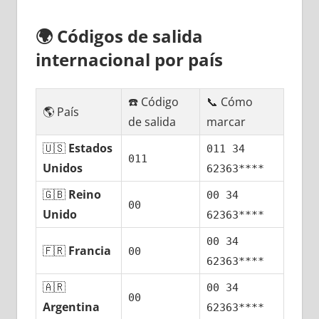
🌍
Códigos dе salida
internacional pοr país
☎️ Código
📞 Cómo
🌎 País
dе salida
marcar
🇺🇸
Estados
011 34
011
Unidos
62363****
🇬🇧
Reino
00 34
00
Unido
62363****
00 34
🇫🇷
Francia
00
62363****
🇦🇷
00 34
00
Argentina
62363****