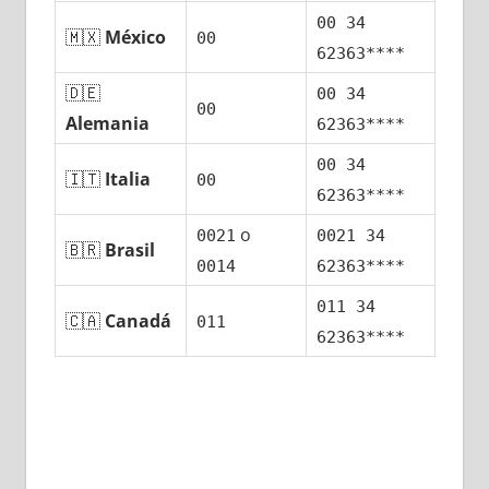
00 34
🇲🇽
México
00
62363****
🇩🇪
00 34
00
Alemania
62363****
00 34
🇮🇹
Italia
00
62363****
ο
0021
0021 34
🇧🇷
Brasil
0014
62363****
011 34
🇨🇦
Canadá
011
62363****