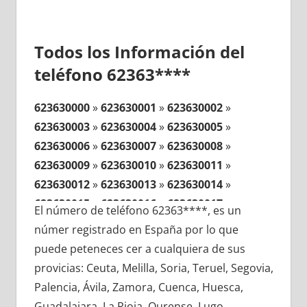
Todos los Información del
teléfono 62363****
623630000
»
623630001
»
623630002
»
623630003
»
623630004
»
623630005
»
623630006
»
623630007
»
623630008
»
623630009
»
623630010
»
623630011
»
623630012
»
623630013
»
623630014
»
623630015
»
623630016
»
623630017
»
El número de teléfono 62363****, es un
623630018
»
623630019
»
623630020
»
númer registrado en España por lo que
623630021
»
623630022
»
623630023
»
puede peteneces cer a cualquiera de sus
623630024
»
623630025
»
623630026
»
provicias: Ceuta, Melilla, Soria, Teruel, Segovia,
623630027
»
623630028
»
623630029
»
Palencia, Ávila, Zamora, Cuenca, Huesca,
623630030
»
623630031
»
623630032
»
Guadalajara, La Rioja, Ourense, Lugo,