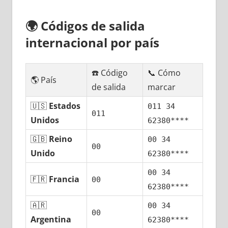
🌍
Códigos dе salida
internacional pοr país
☎️ Código
📞 Cómo
🌎 País
dе salida
marcar
🇺🇸
Estados
011 34
011
Unidos
62380****
🇬🇧
Reino
00 34
00
Unido
62380****
00 34
🇫🇷
Francia
00
62380****
🇦🇷
00 34
00
Argentina
62380****