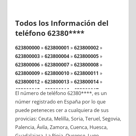
Todos los Información del
teléfono 62380****
623800000
»
623800001
»
623800002
»
623800003
»
623800004
»
623800005
»
623800006
»
623800007
»
623800008
»
623800009
»
623800010
»
623800011
»
623800012
»
623800013
»
623800014
»
623800015
»
623800016
»
623800017
»
El número de teléfono 62380****, es un
623800018
»
623800019
»
623800020
»
númer registrado en España por lo que
623800021
»
623800022
»
623800023
»
puede peteneces cer a cualquiera de sus
623800024
»
623800025
»
623800026
»
provicias: Ceuta, Melilla, Soria, Teruel, Segovia,
623800027
»
623800028
»
623800029
»
Palencia, Ávila, Zamora, Cuenca, Huesca,
623800030
»
623800031
»
623800032
»
Guadalajara, La Rioja, Ourense, Lugo,