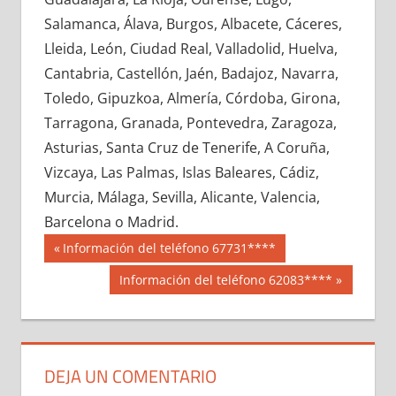
623800033
»
623800034
»
623800035
»
Salamanca, Álava, Burgos, Albacete, Cáceres,
623800036
»
623800037
»
623800038
»
Lleida, León, Ciudad Real, Valladolid, Huelva,
623800039
»
623800040
»
623800041
»
Cantabria, Castellón, Jaén, Badajoz, Navarra,
623800042
»
623800043
»
623800044
»
Toledo, Gipuzkoa, Almería, Córdoba, Girona,
623800045
»
623800046
»
623800047
»
Tarragona, Granada, Pontevedra, Zaragoza,
623800048
»
623800049
»
623800050
»
Asturias, Santa Cruz de Tenerife, A Coruña,
623800051
»
623800052
»
623800053
»
Vizcaya, Las Palmas, Islas Baleares, Cádiz,
623800054
»
623800055
»
623800056
»
Murcia, Málaga, Sevilla, Alicante, Valencia,
623800057
»
623800058
»
623800059
»
Barcelona o Madrid.
623800060
»
623800061
»
623800062
»
Navegación
62380
Entrada
Información del teléfono 67731****
623800063
»
623800064
»
623800065
»
anterior:
de
Siguiente
Información del teléfono 62083****
623800066
»
623800067
»
623800068
»
entrada:
entradas
623800069
»
623800070
»
623800071
»
623800072
»
623800073
»
623800074
»
623800075
»
623800076
»
623800077
»
DEJA UN COMENTARIO
623800078
»
623800079
»
623800080
»