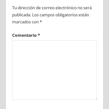
623800081
»
623800082
»
623800083
»
Tu dirección de correo electrónico no será
623800084
»
623800085
»
623800086
»
publicada.
Los campos obligatorios están
623800087
»
623800088
»
623800089
»
marcados con
*
623800090
»
623800091
»
623800092
»
623800093
»
623800094
»
623800095
»
Comentario
*
623800096
»
623800097
»
623800098
»
623800099
»
623800100
»
623800101
»
623800102
»
623800103
»
623800104
»
623800105
»
623800106
»
623800107
»
623800108
»
623800109
»
623800110
»
623800111
»
623800112
»
623800113
»
623800114
»
623800115
»
623800116
»
623800117
»
623800118
»
623800119
»
623800120
»
623800121
»
623800122
»
623800123
»
623800124
»
623800125
»
623800126
»
623800127
»
623800128
»