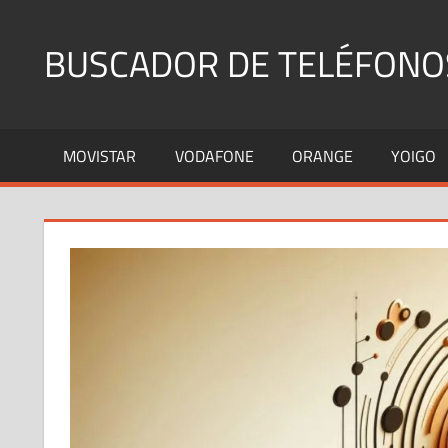
Saltar
al
BUSCADOR DE TELÉFONO
contenido
Identifica
Números
MOVISTAR
VODAFONE
ORANGE
YOIGO
Fijos
y
Móviles