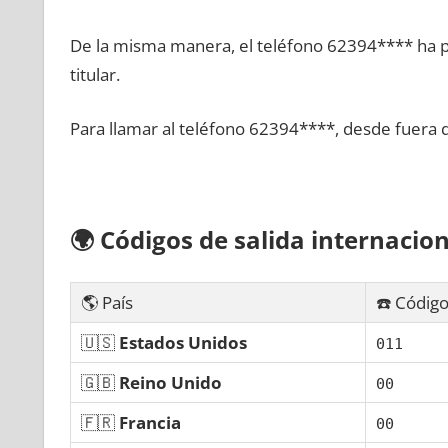
De la misma manera, el teléfono 62394**** ha po
titular.
Para llamar al teléfono 62394****, desde fuera 
🌍
Códigos dе salida internacion
🌎 País
☎️ Código
🇺🇸
Estados Unidos
011
🇬🇧
Reino Unido
00
🇫🇷
Francia
00