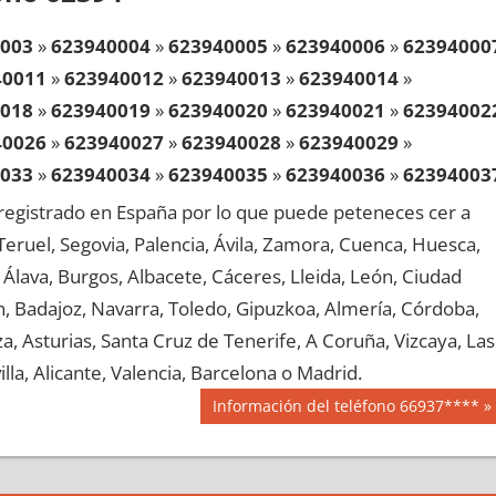
003
»
623940004
»
623940005
»
623940006
»
62394000
40011
»
623940012
»
623940013
»
623940014
»
018
»
623940019
»
623940020
»
623940021
»
62394002
40026
»
623940027
»
623940028
»
623940029
»
033
»
623940034
»
623940035
»
623940036
»
62394003
40041
»
623940042
»
623940043
»
623940044
»
egistrado en España por lo que puede peteneces cer a
048
»
623940049
»
623940050
»
623940051
»
62394005
, Teruel, Segovia, Palencia, Ávila, Zamora, Cuenca, Huesca,
40056
»
623940057
»
623940058
»
623940059
»
Álava, Burgos, Albacete, Cáceres, Lleida, León, Ciudad
063
»
623940064
»
623940065
»
623940066
»
62394006
aén, Badajoz, Navarra, Toledo, Gipuzkoa, Almería, Córdoba,
40071
»
623940072
»
623940073
»
623940074
»
, Asturias, Santa Cruz de Tenerife, A Coruña, Vizcaya, Las
078
»
623940079
»
623940080
»
623940081
»
62394008
lla, Alicante, Valencia, Barcelona o Madrid.
40086
»
623940087
»
623940088
»
623940089
»
Siguiente
Información del teléfono 66937****
093
»
623940094
»
623940095
»
623940096
»
62394009
entrada:
40101
»
623940102
»
623940103
»
623940104
»
108
»
623940109
»
623940110
»
623940111
»
62394011