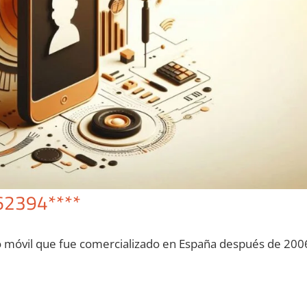
62394****
o móvil quе fue comercializado en España después dе 200