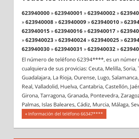
623940000
»
623940001
»
623940002
»
623940
»
623940008
»
623940009
»
623940010
»
6239
623940015
»
623940016
»
623940017
»
623940
»
623940023
»
623940024
»
623940025
»
6239
623940030
»
623940031
»
623940032
»
623940
»
623940038
»
623940039
»
623940040
»
6239
El número de teléfono 62394****, es un númer r
623940045
»
623940046
»
623940047
»
623940
cualquiera de sus provicias: Ceuta, Melilla, Soria
»
623940053
»
623940054
»
623940055
»
6239
Guadalajara, La Rioja, Ourense, Lugo, Salamanca, 
623940060
»
623940061
»
623940062
»
623940
Real, Valladolid, Huelva, Cantabria, Castellón, J
»
623940068
»
623940069
»
623940070
»
6239
Girona, Tarragona, Granada, Pontevedra, Zaragoza
623940075
»
623940076
»
623940077
»
623940
Palmas, Islas Baleares, Cádiz, Murcia, Málaga, Sevi
»
623940083
»
623940084
»
623940085
»
6239
Navegación
62394
Entrada
Información del teléfono 66347****
623940090
»
623940091
»
623940092
»
623940
anterior:
de
»
623940098
»
623940099
»
623940100
»
6239
entradas
623940105
»
623940106
»
623940107
»
623940