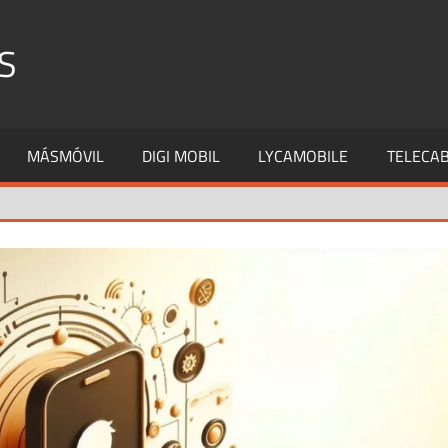
S
MÁSMÓVIL
DIGI MOBIL
LYCAMOBILE
TELECAB