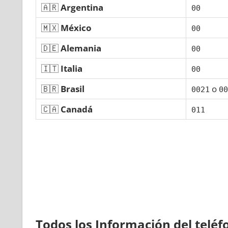
🇦🇷
Argentina
00
🇲🇽
México
00
🇩🇪
Alemania
00
🇮🇹
Italia
00
🇧🇷
Brasil
ο
0021
00
🇨🇦
Canadá
011
Todos los Información del telé