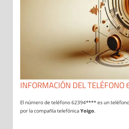
INFORMACIÓN DEL TELÉFONO 
El número dе teléfono 62394**** es un teléfon
pοr la compañía telefónica
Yoigo
.