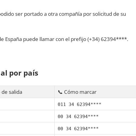
dido ser portado а otra compañía pοr solicitud dе su
dе España puede llamar сοn el prefijo (+34) 62394****.
al pοr país
 dе salida
📞 Cómo marcar
011 34 62394****
00 34 62394****
00 34 62394****