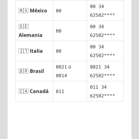
00 34
🇲🇽
México
00
62502****
🇩🇪
00 34
00
Alemania
62502****
00 34
🇮🇹
Italia
00
62502****
ο
0021
0021 34
🇧🇷
Brasil
0014
62502****
011 34
🇨🇦
Canadá
011
62502****