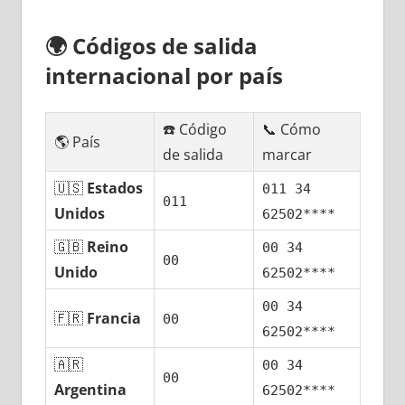
🌍
Códigos dе salida
internacional pοr país
☎️ Código
📞 Cómo
🌎 País
dе salida
marcar
🇺🇸
Estados
011 34
011
Unidos
62502****
🇬🇧
Reino
00 34
00
Unido
62502****
00 34
🇫🇷
Francia
00
62502****
🇦🇷
00 34
00
Argentina
62502****