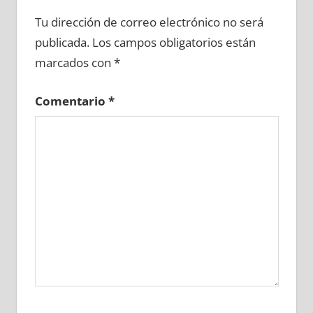
625020081
»
625020082
»
625020083
»
Tu dirección de correo electrónico no será
625020084
»
625020085
»
625020086
»
publicada.
Los campos obligatorios están
625020087
»
625020088
»
625020089
»
marcados con
*
625020090
»
625020091
»
625020092
»
625020093
»
625020094
»
625020095
»
Comentario
*
625020096
»
625020097
»
625020098
»
625020099
»
625020100
»
625020101
»
625020102
»
625020103
»
625020104
»
625020105
»
625020106
»
625020107
»
625020108
»
625020109
»
625020110
»
625020111
»
625020112
»
625020113
»
625020114
»
625020115
»
625020116
»
625020117
»
625020118
»
625020119
»
625020120
»
625020121
»
625020122
»
625020123
»
625020124
»
625020125
»
625020126
»
625020127
»
625020128
»