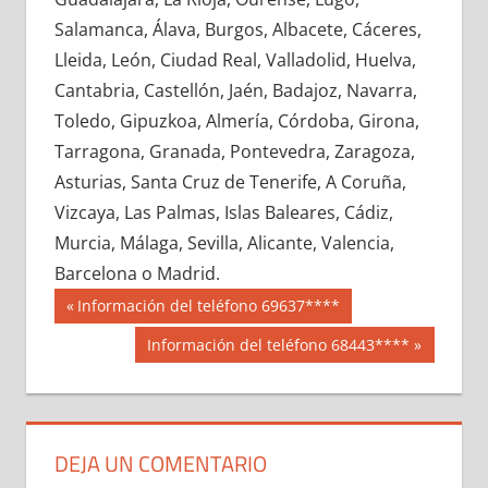
625020033
»
625020034
»
625020035
»
Salamanca, Álava, Burgos, Albacete, Cáceres,
625020036
»
625020037
»
625020038
»
Lleida, León, Ciudad Real, Valladolid, Huelva,
625020039
»
625020040
»
625020041
»
Cantabria, Castellón, Jaén, Badajoz, Navarra,
625020042
»
625020043
»
625020044
»
Toledo, Gipuzkoa, Almería, Córdoba, Girona,
625020045
»
625020046
»
625020047
»
Tarragona, Granada, Pontevedra, Zaragoza,
625020048
»
625020049
»
625020050
»
Asturias, Santa Cruz de Tenerife, A Coruña,
625020051
»
625020052
»
625020053
»
Vizcaya, Las Palmas, Islas Baleares, Cádiz,
625020054
»
625020055
»
625020056
»
Murcia, Málaga, Sevilla, Alicante, Valencia,
625020057
»
625020058
»
625020059
»
Barcelona o Madrid.
625020060
»
625020061
»
625020062
»
Navegación
62502
Entrada
Información del teléfono 69637****
625020063
»
625020064
»
625020065
»
anterior:
de
Siguiente
Información del teléfono 68443****
625020066
»
625020067
»
625020068
»
entrada:
entradas
625020069
»
625020070
»
625020071
»
625020072
»
625020073
»
625020074
»
625020075
»
625020076
»
625020077
»
DEJA UN COMENTARIO
625020078
»
625020079
»
625020080
»