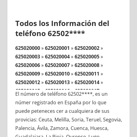
Todos los Información del
teléfono 62502****
625020000
»
625020001
»
625020002
»
625020003
»
625020004
»
625020005
»
625020006
»
625020007
»
625020008
»
625020009
»
625020010
»
625020011
»
625020012
»
625020013
»
625020014
»
625020015
»
625020016
»
625020017
»
El número de teléfono 62502****, es un
625020018
»
625020019
»
625020020
»
númer registrado en España por lo que
625020021
»
625020022
»
625020023
»
puede peteneces cer a cualquiera de sus
625020024
»
625020025
»
625020026
»
provicias: Ceuta, Melilla, Soria, Teruel, Segovia,
625020027
»
625020028
»
625020029
»
Palencia, Ávila, Zamora, Cuenca, Huesca,
625020030
»
625020031
»
625020032
»
Guadalajara, La Rioja, Ourense, Lugo,