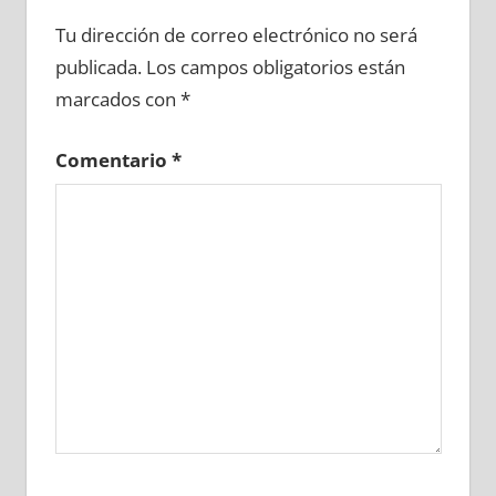
625380081
»
625380082
»
625380083
»
Tu dirección de correo electrónico no será
625380084
»
625380085
»
625380086
»
publicada.
Los campos obligatorios están
625380087
»
625380088
»
625380089
»
marcados con
*
625380090
»
625380091
»
625380092
»
625380093
»
625380094
»
625380095
»
Comentario
*
625380096
»
625380097
»
625380098
»
625380099
»
625380100
»
625380101
»
625380102
»
625380103
»
625380104
»
625380105
»
625380106
»
625380107
»
625380108
»
625380109
»
625380110
»
625380111
»
625380112
»
625380113
»
625380114
»
625380115
»
625380116
»
625380117
»
625380118
»
625380119
»
625380120
»
625380121
»
625380122
»
625380123
»
625380124
»
625380125
»
625380126
»
625380127
»
625380128
»