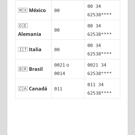
00 34
🇲🇽
México
00
62538****
🇩🇪
00 34
00
Alemania
62538****
00 34
🇮🇹
Italia
00
62538****
ο
0021
0021 34
🇧🇷
Brasil
0014
62538****
011 34
🇨🇦
Canadá
011
62538****