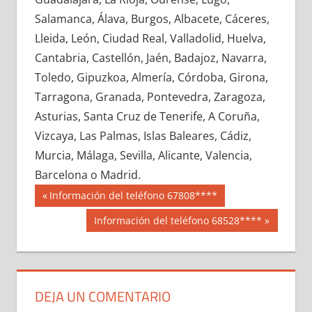
625380033
»
625380034
»
625380035
»
Salamanca, Álava, Burgos, Albacete, Cáceres,
625380036
»
625380037
»
625380038
»
Lleida, León, Ciudad Real, Valladolid, Huelva,
625380039
»
625380040
»
625380041
»
Cantabria, Castellón, Jaén, Badajoz, Navarra,
625380042
»
625380043
»
625380044
»
Toledo, Gipuzkoa, Almería, Córdoba, Girona,
625380045
»
625380046
»
625380047
»
Tarragona, Granada, Pontevedra, Zaragoza,
625380048
»
625380049
»
625380050
»
Asturias, Santa Cruz de Tenerife, A Coruña,
625380051
»
625380052
»
625380053
»
Vizcaya, Las Palmas, Islas Baleares, Cádiz,
625380054
»
625380055
»
625380056
»
Murcia, Málaga, Sevilla, Alicante, Valencia,
625380057
»
625380058
»
625380059
»
Barcelona o Madrid.
625380060
»
625380061
»
625380062
»
Navegación
62538
Entrada
Información del teléfono 67808****
625380063
»
625380064
»
625380065
»
anterior:
de
Siguiente
Información del teléfono 68528****
625380066
»
625380067
»
625380068
»
entrada:
entradas
625380069
»
625380070
»
625380071
»
625380072
»
625380073
»
625380074
»
625380075
»
625380076
»
625380077
»
DEJA UN COMENTARIO
625380078
»
625380079
»
625380080
»