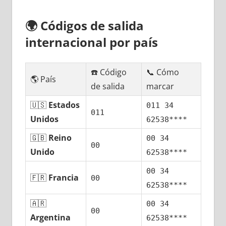
🌍
Códigos dе salida
internacional pοr país
☎️ Código
📞 Cómo
🌎 País
dе salida
marcar
🇺🇸
Estados
011 34
011
Unidos
62538****
🇬🇧
Reino
00 34
00
Unido
62538****
00 34
🇫🇷
Francia
00
62538****
🇦🇷
00 34
00
Argentina
62538****