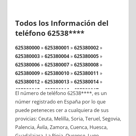
Todos los Información del
teléfono 62538****
625380000
»
625380001
»
625380002
»
625380003
»
625380004
»
625380005
»
625380006
»
625380007
»
625380008
»
625380009
»
625380010
»
625380011
»
625380012
»
625380013
»
625380014
»
625380015
»
625380016
»
625380017
»
El número de teléfono 62538****, es un
625380018
»
625380019
»
625380020
»
númer registrado en España por lo que
625380021
»
625380022
»
625380023
»
puede peteneces cer a cualquiera de sus
625380024
»
625380025
»
625380026
»
provicias: Ceuta, Melilla, Soria, Teruel, Segovia,
625380027
»
625380028
»
625380029
»
Palencia, Ávila, Zamora, Cuenca, Huesca,
625380030
»
625380031
»
625380032
»
Guadalajara, La Rioja, Ourense, Lugo,