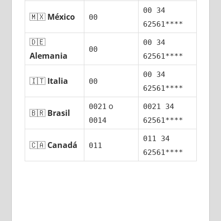
00 34
🇲🇽
México
00
62561****
🇩🇪
00 34
00
Alemania
62561****
00 34
🇮🇹
Italia
00
62561****
ο
0021
0021 34
🇧🇷
Brasil
0014
62561****
011 34
🇨🇦
Canadá
011
62561****