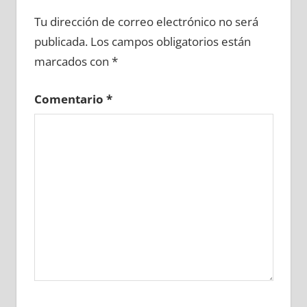
625610081
»
625610082
»
625610083
»
Tu dirección de correo electrónico no será
625610084
»
625610085
»
625610086
»
publicada.
Los campos obligatorios están
625610087
»
625610088
»
625610089
»
marcados con
*
625610090
»
625610091
»
625610092
»
625610093
»
625610094
»
625610095
»
Comentario
*
625610096
»
625610097
»
625610098
»
625610099
»
625610100
»
625610101
»
625610102
»
625610103
»
625610104
»
625610105
»
625610106
»
625610107
»
625610108
»
625610109
»
625610110
»
625610111
»
625610112
»
625610113
»
625610114
»
625610115
»
625610116
»
625610117
»
625610118
»
625610119
»
625610120
»
625610121
»
625610122
»
625610123
»
625610124
»
625610125
»
625610126
»
625610127
»
625610128
»