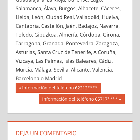
625610033
»
625610034
»
625610035
»
Salamanca, Álava, Burgos, Albacete, Cáceres,
625610036
»
625610037
»
625610038
»
Lleida, León, Ciudad Real, Valladolid, Huelva,
625610039
»
625610040
»
625610041
»
Cantabria, Castellón, Jaén, Badajoz, Navarra,
625610042
»
625610043
»
625610044
»
Toledo, Gipuzkoa, Almería, Córdoba, Girona,
625610045
»
625610046
»
625610047
»
Tarragona, Granada, Pontevedra, Zaragoza,
625610048
»
625610049
»
625610050
»
Asturias, Santa Cruz de Tenerife, A Coruña,
625610051
»
625610052
»
625610053
»
Vizcaya, Las Palmas, Islas Baleares, Cádiz,
625610054
»
625610055
»
625610056
»
Murcia, Málaga, Sevilla, Alicante, Valencia,
625610057
»
625610058
»
625610059
»
Barcelona o Madrid.
625610060
»
625610061
»
625610062
»
Navegación
62561
Entrada
Información del teléfono 62212****
625610063
»
625610064
»
625610065
»
anterior:
de
Siguiente
Información del teléfono 65717****
625610066
»
625610067
»
625610068
»
entrada:
entradas
625610069
»
625610070
»
625610071
»
625610072
»
625610073
»
625610074
»
625610075
»
625610076
»
625610077
»
DEJA UN COMENTARIO
625610078
»
625610079
»
625610080
»