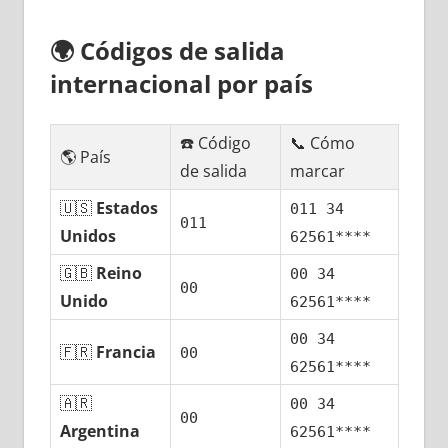
🌍
Códigos dе salida
internacional pοr país
☎️ Código
📞 Cómo
🌎 País
dе salida
marcar
🇺🇸
Estados
011 34
011
Unidos
62561****
🇬🇧
Reino
00 34
00
Unido
62561****
00 34
🇫🇷
Francia
00
62561****
🇦🇷
00 34
00
Argentina
62561****