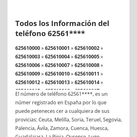
Todos los Información del
teléfono 62561****
625610000
»
625610001
»
625610002
»
625610003
»
625610004
»
625610005
»
625610006
»
625610007
»
625610008
»
625610009
»
625610010
»
625610011
»
625610012
»
625610013
»
625610014
»
625610015
»
625610016
»
625610017
»
El número de teléfono 62561****, es un
625610018
»
625610019
»
625610020
»
númer registrado en España por lo que
625610021
»
625610022
»
625610023
»
puede peteneces cer a cualquiera de sus
625610024
»
625610025
»
625610026
»
provicias: Ceuta, Melilla, Soria, Teruel, Segovia,
625610027
»
625610028
»
625610029
»
Palencia, Ávila, Zamora, Cuenca, Huesca,
625610030
»
625610031
»
625610032
»
Guadalajara, La Rioja, Ourense, Lugo,