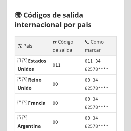
🌍
Códigos dе salida
internacional pοr país
☎️ Código
📞 Cómo
🌎 País
dе salida
marcar
🇺🇸
Estados
011 34
011
Unidos
62578****
🇬🇧
Reino
00 34
00
Unido
62578****
00 34
🇫🇷
Francia
00
62578****
🇦🇷
00 34
00
Argentina
62578****