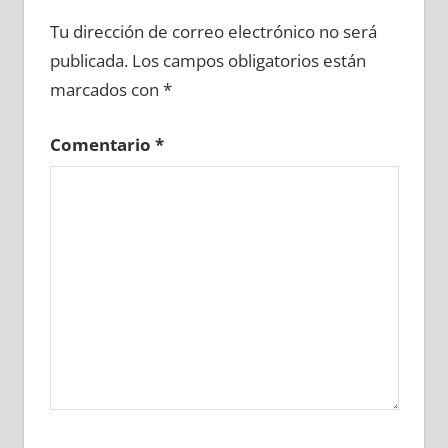
625780081
»
625780082
»
625780083
»
Tu dirección de correo electrónico no será
625780084
»
625780085
»
625780086
»
publicada.
Los campos obligatorios están
625780087
»
625780088
»
625780089
»
marcados con
*
625780090
»
625780091
»
625780092
»
625780093
»
625780094
»
625780095
»
Comentario
*
625780096
»
625780097
»
625780098
»
625780099
»
625780100
»
625780101
»
625780102
»
625780103
»
625780104
»
625780105
»
625780106
»
625780107
»
625780108
»
625780109
»
625780110
»
625780111
»
625780112
»
625780113
»
625780114
»
625780115
»
625780116
»
625780117
»
625780118
»
625780119
»
625780120
»
625780121
»
625780122
»
625780123
»
625780124
»
625780125
»
625780126
»
625780127
»
625780128
»