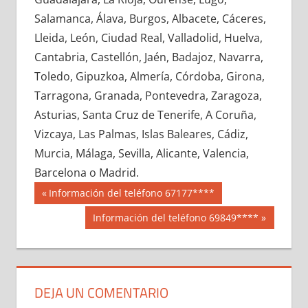
625780033
»
625780034
»
625780035
»
Salamanca, Álava, Burgos, Albacete, Cáceres,
625780036
»
625780037
»
625780038
»
Lleida, León, Ciudad Real, Valladolid, Huelva,
625780039
»
625780040
»
625780041
»
Cantabria, Castellón, Jaén, Badajoz, Navarra,
625780042
»
625780043
»
625780044
»
Toledo, Gipuzkoa, Almería, Córdoba, Girona,
625780045
»
625780046
»
625780047
»
Tarragona, Granada, Pontevedra, Zaragoza,
625780048
»
625780049
»
625780050
»
Asturias, Santa Cruz de Tenerife, A Coruña,
625780051
»
625780052
»
625780053
»
Vizcaya, Las Palmas, Islas Baleares, Cádiz,
625780054
»
625780055
»
625780056
»
Murcia, Málaga, Sevilla, Alicante, Valencia,
625780057
»
625780058
»
625780059
»
Barcelona o Madrid.
625780060
»
625780061
»
625780062
»
Navegación
62578
Entrada
Información del teléfono 67177****
625780063
»
625780064
»
625780065
»
anterior:
de
Siguiente
Información del teléfono 69849****
625780066
»
625780067
»
625780068
»
entrada:
entradas
625780069
»
625780070
»
625780071
»
625780072
»
625780073
»
625780074
»
625780075
»
625780076
»
625780077
»
DEJA UN COMENTARIO
625780078
»
625780079
»
625780080
»