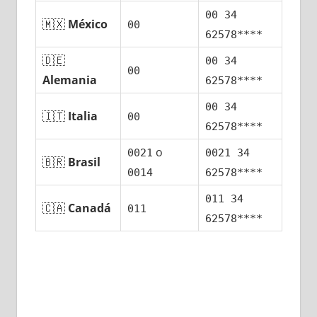
00 34
🇲🇽
México
00
62578****
🇩🇪
00 34
00
Alemania
62578****
00 34
🇮🇹
Italia
00
62578****
ο
0021
0021 34
🇧🇷
Brasil
0014
62578****
011 34
🇨🇦
Canadá
011
62578****