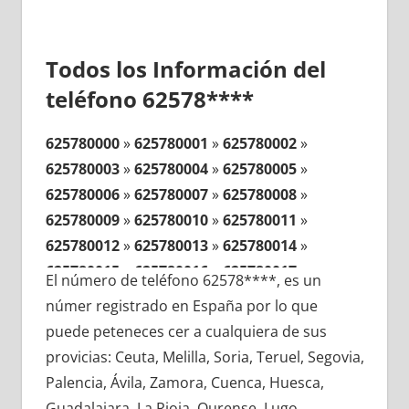
Todos los Información del
teléfono 62578****
625780000
»
625780001
»
625780002
»
625780003
»
625780004
»
625780005
»
625780006
»
625780007
»
625780008
»
625780009
»
625780010
»
625780011
»
625780012
»
625780013
»
625780014
»
625780015
»
625780016
»
625780017
»
El número de teléfono 62578****, es un
625780018
»
625780019
»
625780020
»
númer registrado en España por lo que
625780021
»
625780022
»
625780023
»
puede peteneces cer a cualquiera de sus
625780024
»
625780025
»
625780026
»
provicias: Ceuta, Melilla, Soria, Teruel, Segovia,
625780027
»
625780028
»
625780029
»
Palencia, Ávila, Zamora, Cuenca, Huesca,
625780030
»
625780031
»
625780032
»
Guadalajara, La Rioja, Ourense, Lugo,