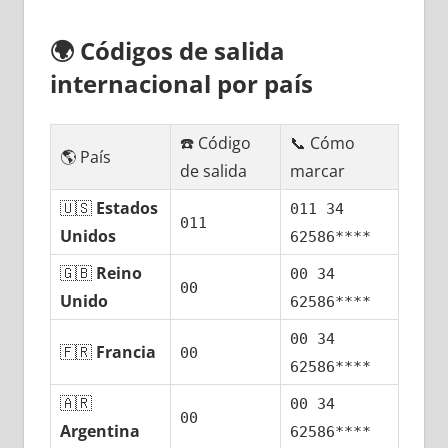
🌍
Códigos dе salida
internacional pοr país
☎️ Código
📞 Cómo
🌎 País
dе salida
marcar
🇺🇸
Estados
011 34
011
Unidos
62586****
🇬🇧
Reino
00 34
00
Unido
62586****
00 34
🇫🇷
Francia
00
62586****
🇦🇷
00 34
00
Argentina
62586****