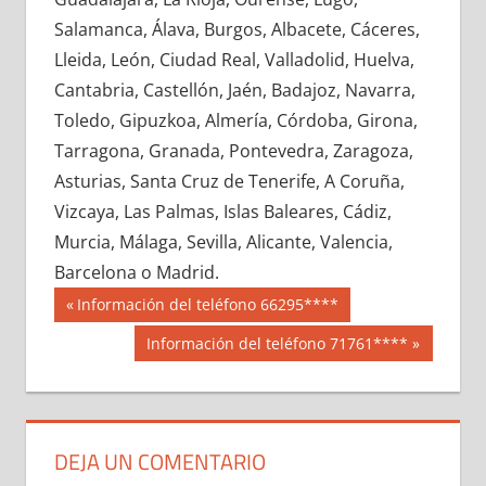
625860033
»
625860034
»
625860035
»
Salamanca, Álava, Burgos, Albacete, Cáceres,
625860036
»
625860037
»
625860038
»
Lleida, León, Ciudad Real, Valladolid, Huelva,
625860039
»
625860040
»
625860041
»
Cantabria, Castellón, Jaén, Badajoz, Navarra,
625860042
»
625860043
»
625860044
»
Toledo, Gipuzkoa, Almería, Córdoba, Girona,
625860045
»
625860046
»
625860047
»
Tarragona, Granada, Pontevedra, Zaragoza,
625860048
»
625860049
»
625860050
»
Asturias, Santa Cruz de Tenerife, A Coruña,
625860051
»
625860052
»
625860053
»
Vizcaya, Las Palmas, Islas Baleares, Cádiz,
625860054
»
625860055
»
625860056
»
Murcia, Málaga, Sevilla, Alicante, Valencia,
625860057
»
625860058
»
625860059
»
Barcelona o Madrid.
625860060
»
625860061
»
625860062
»
Navegación
62586
Entrada
Información del teléfono 66295****
625860063
»
625860064
»
625860065
»
anterior:
de
Siguiente
Información del teléfono 71761****
625860066
»
625860067
»
625860068
»
entrada:
entradas
625860069
»
625860070
»
625860071
»
625860072
»
625860073
»
625860074
»
625860075
»
625860076
»
625860077
»
DEJA UN COMENTARIO
625860078
»
625860079
»
625860080
»