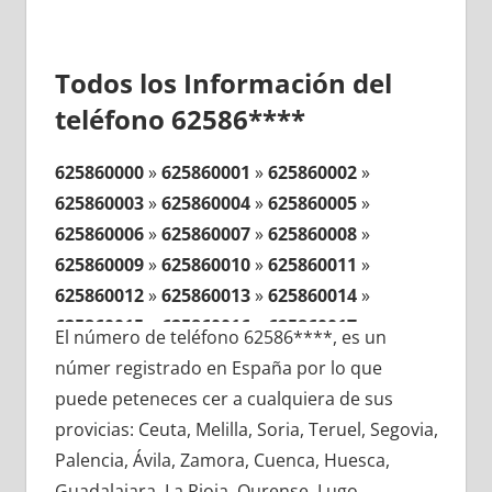
Todos los Información del
teléfono 62586****
625860000
»
625860001
»
625860002
»
625860003
»
625860004
»
625860005
»
625860006
»
625860007
»
625860008
»
625860009
»
625860010
»
625860011
»
625860012
»
625860013
»
625860014
»
625860015
»
625860016
»
625860017
»
El número de teléfono 62586****, es un
625860018
»
625860019
»
625860020
»
númer registrado en España por lo que
625860021
»
625860022
»
625860023
»
puede peteneces cer a cualquiera de sus
625860024
»
625860025
»
625860026
»
provicias: Ceuta, Melilla, Soria, Teruel, Segovia,
625860027
»
625860028
»
625860029
»
Palencia, Ávila, Zamora, Cuenca, Huesca,
625860030
»
625860031
»
625860032
»
Guadalajara, La Rioja, Ourense, Lugo,