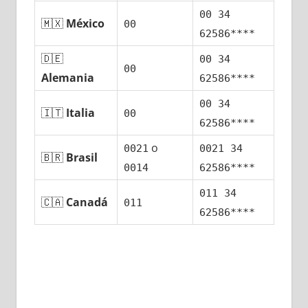
00 34
🇲🇽
México
00
62586****
🇩🇪
00 34
00
Alemania
62586****
00 34
🇮🇹
Italia
00
62586****
ο
0021
0021 34
🇧🇷
Brasil
0014
62586****
011 34
🇨🇦
Canadá
011
62586****