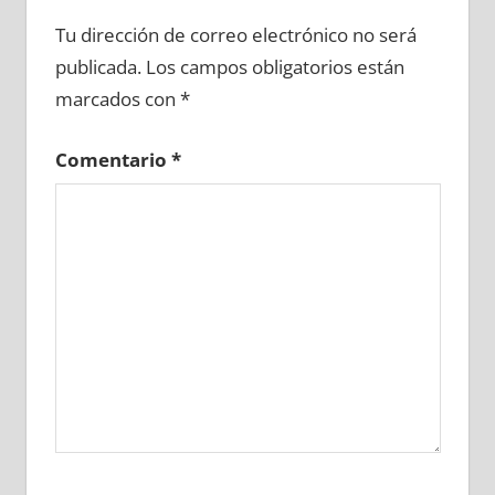
625860081
»
625860082
»
625860083
»
Tu dirección de correo electrónico no será
625860084
»
625860085
»
625860086
»
publicada.
Los campos obligatorios están
625860087
»
625860088
»
625860089
»
marcados con
*
625860090
»
625860091
»
625860092
»
625860093
»
625860094
»
625860095
»
Comentario
*
625860096
»
625860097
»
625860098
»
625860099
»
625860100
»
625860101
»
625860102
»
625860103
»
625860104
»
625860105
»
625860106
»
625860107
»
625860108
»
625860109
»
625860110
»
625860111
»
625860112
»
625860113
»
625860114
»
625860115
»
625860116
»
625860117
»
625860118
»
625860119
»
625860120
»
625860121
»
625860122
»
625860123
»
625860124
»
625860125
»
625860126
»
625860127
»
625860128
»