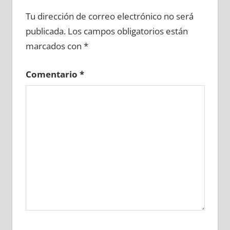
625910081
»
625910082
»
625910083
»
Tu dirección de correo electrónico no será
625910084
»
625910085
»
625910086
»
publicada.
Los campos obligatorios están
625910087
»
625910088
»
625910089
»
marcados con
*
625910090
»
625910091
»
625910092
»
625910093
»
625910094
»
625910095
»
Comentario
*
625910096
»
625910097
»
625910098
»
625910099
»
625910100
»
625910101
»
625910102
»
625910103
»
625910104
»
625910105
»
625910106
»
625910107
»
625910108
»
625910109
»
625910110
»
625910111
»
625910112
»
625910113
»
625910114
»
625910115
»
625910116
»
625910117
»
625910118
»
625910119
»
625910120
»
625910121
»
625910122
»
625910123
»
625910124
»
625910125
»
625910126
»
625910127
»
625910128
»