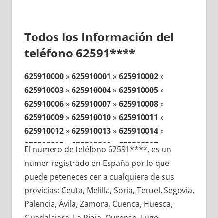
Todos los Información del
teléfono 62591****
625910000
»
625910001
»
625910002
»
625910003
»
625910004
»
625910005
»
625910006
»
625910007
»
625910008
»
625910009
»
625910010
»
625910011
»
625910012
»
625910013
»
625910014
»
625910015
»
625910016
»
625910017
»
El número de teléfono 62591****, es un
625910018
»
625910019
»
625910020
»
númer registrado en España por lo que
625910021
»
625910022
»
625910023
»
puede peteneces cer a cualquiera de sus
625910024
»
625910025
»
625910026
»
provicias: Ceuta, Melilla, Soria, Teruel, Segovia,
625910027
»
625910028
»
625910029
»
Palencia, Ávila, Zamora, Cuenca, Huesca,
625910030
»
625910031
»
625910032
»
Guadalajara, La Rioja, Ourense, Lugo,