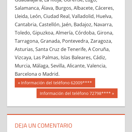
625910033
»
625910034
»
625910035
»
Salamanca, Álava, Burgos, Albacete, Cáceres,
625910036
»
625910037
»
625910038
»
Lleida, León, Ciudad Real, Valladolid, Huelva,
625910039
»
625910040
»
625910041
»
Cantabria, Castellón, Jaén, Badajoz, Navarra,
625910042
»
625910043
»
625910044
»
Toledo, Gipuzkoa, Almería, Córdoba, Girona,
625910045
»
625910046
»
625910047
»
Tarragona, Granada, Pontevedra, Zaragoza,
625910048
»
625910049
»
625910050
»
Asturias, Santa Cruz de Tenerife, A Coruña,
625910051
»
625910052
»
625910053
»
Vizcaya, Las Palmas, Islas Baleares, Cádiz,
625910054
»
625910055
»
625910056
»
Murcia, Málaga, Sevilla, Alicante, Valencia,
625910057
»
625910058
»
625910059
»
Barcelona o Madrid.
625910060
»
625910061
»
625910062
»
Navegación
62591
Entrada
Información del teléfono 62009****
625910063
»
625910064
»
625910065
»
anterior:
de
Siguiente
Información del teléfono 72798****
625910066
»
625910067
»
625910068
»
entrada:
entradas
625910069
»
625910070
»
625910071
»
625910072
»
625910073
»
625910074
»
625910075
»
625910076
»
625910077
»
DEJA UN COMENTARIO
625910078
»
625910079
»
625910080
»