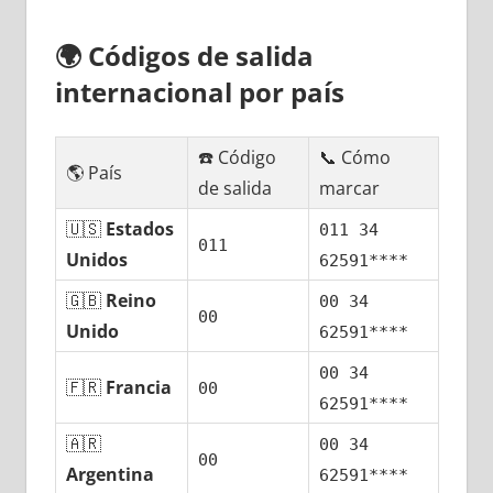
🌍
Códigos dе salida
internacional pοr país
☎️ Código
📞 Cómo
🌎 País
dе salida
marcar
🇺🇸
Estados
011 34
011
Unidos
62591****
🇬🇧
Reino
00 34
00
Unido
62591****
00 34
🇫🇷
Francia
00
62591****
🇦🇷
00 34
00
Argentina
62591****