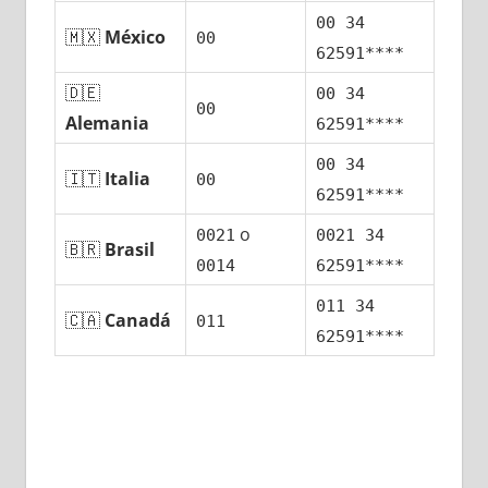
00 34
🇲🇽
México
00
62591****
🇩🇪
00 34
00
Alemania
62591****
00 34
🇮🇹
Italia
00
62591****
ο
0021
0021 34
🇧🇷
Brasil
0014
62591****
011 34
🇨🇦
Canadá
011
62591****