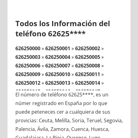
Todos los Información del
teléfono 62625****
626250000
»
626250001
»
626250002
»
626250003
»
626250004
»
626250005
»
626250006
»
626250007
»
626250008
»
626250009
»
626250010
»
626250011
»
626250012
»
626250013
»
626250014
»
626250015
»
626250016
»
626250017
»
El número de teléfono 62625****, es un
626250018
»
626250019
»
626250020
»
númer registrado en España por lo que
626250021
»
626250022
»
626250023
»
puede peteneces cer a cualquiera de sus
626250024
»
626250025
»
626250026
»
provicias: Ceuta, Melilla, Soria, Teruel, Segovia,
626250027
»
626250028
»
626250029
»
Palencia, Ávila, Zamora, Cuenca, Huesca,
626250030
»
626250031
»
626250032
»
Guadalajara, La Rioja, Ourense, Lugo,