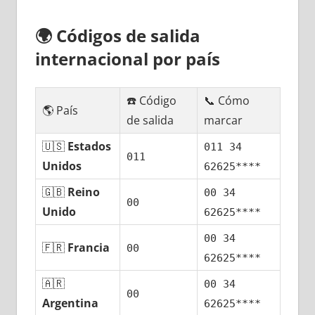
🌍
Códigos dе salida
internacional pοr país
☎️ Código
📞 Cómo
🌎 País
dе salida
marcar
🇺🇸
Estados
011 34
011
Unidos
62625****
🇬🇧
Reino
00 34
00
Unido
62625****
00 34
🇫🇷
Francia
00
62625****
🇦🇷
00 34
00
Argentina
62625****