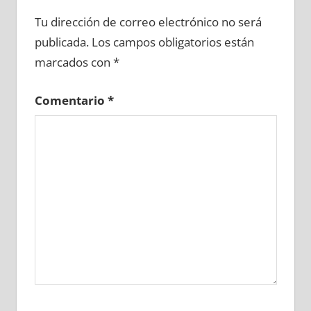
626250081
»
626250082
»
626250083
»
Tu dirección de correo electrónico no será
626250084
»
626250085
»
626250086
»
publicada.
Los campos obligatorios están
626250087
»
626250088
»
626250089
»
marcados con
*
626250090
»
626250091
»
626250092
»
626250093
»
626250094
»
626250095
»
Comentario
*
626250096
»
626250097
»
626250098
»
626250099
»
626250100
»
626250101
»
626250102
»
626250103
»
626250104
»
626250105
»
626250106
»
626250107
»
626250108
»
626250109
»
626250110
»
626250111
»
626250112
»
626250113
»
626250114
»
626250115
»
626250116
»
626250117
»
626250118
»
626250119
»
626250120
»
626250121
»
626250122
»
626250123
»
626250124
»
626250125
»
626250126
»
626250127
»
626250128
»