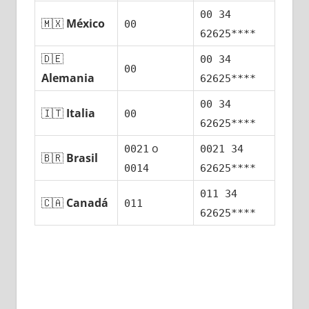
00 34
🇲🇽
México
00
62625****
🇩🇪
00 34
00
Alemania
62625****
00 34
🇮🇹
Italia
00
62625****
ο
0021
0021 34
🇧🇷
Brasil
0014
62625****
011 34
🇨🇦
Canadá
011
62625****