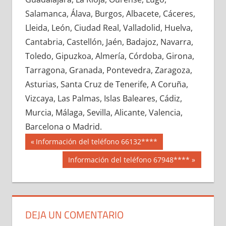
626250033
»
626250034
»
626250035
»
Salamanca, Álava, Burgos, Albacete, Cáceres,
626250036
»
626250037
»
626250038
»
Lleida, León, Ciudad Real, Valladolid, Huelva,
626250039
»
626250040
»
626250041
»
Cantabria, Castellón, Jaén, Badajoz, Navarra,
626250042
»
626250043
»
626250044
»
Toledo, Gipuzkoa, Almería, Córdoba, Girona,
626250045
»
626250046
»
626250047
»
Tarragona, Granada, Pontevedra, Zaragoza,
626250048
»
626250049
»
626250050
»
Asturias, Santa Cruz de Tenerife, A Coruña,
626250051
»
626250052
»
626250053
»
Vizcaya, Las Palmas, Islas Baleares, Cádiz,
626250054
»
626250055
»
626250056
»
Murcia, Málaga, Sevilla, Alicante, Valencia,
626250057
»
626250058
»
626250059
»
Barcelona o Madrid.
626250060
»
626250061
»
626250062
»
Navegación
62625
Entrada
Información del teléfono 66132****
626250063
»
626250064
»
626250065
»
anterior:
de
Siguiente
Información del teléfono 67948****
626250066
»
626250067
»
626250068
»
entrada:
entradas
626250069
»
626250070
»
626250071
»
626250072
»
626250073
»
626250074
»
626250075
»
626250076
»
626250077
»
DEJA UN COMENTARIO
626250078
»
626250079
»
626250080
»