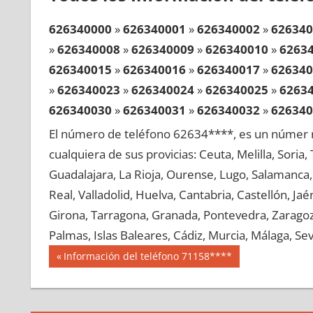
626340000
»
626340001
»
626340002
»
626340
»
626340008
»
626340009
»
626340010
»
6263
626340015
»
626340016
»
626340017
»
626340
»
626340023
»
626340024
»
626340025
»
6263
626340030
»
626340031
»
626340032
»
626340
»
626340038
»
626340039
»
626340040
»
6263
El número de teléfono 62634****, es un númer r
626340045
»
626340046
»
626340047
»
626340
cualquiera de sus provicias: Ceuta, Melilla, Soria
»
626340053
»
626340054
»
626340055
»
6263
Guadalajara, La Rioja, Ourense, Lugo, Salamanca, 
626340060
»
626340061
»
626340062
»
626340
Real, Valladolid, Huelva, Cantabria, Castellón, J
»
626340068
»
626340069
»
626340070
»
6263
Girona, Tarragona, Granada, Pontevedra, Zaragoza
626340075
»
626340076
»
626340077
»
626340
Palmas, Islas Baleares, Cádiz, Murcia, Málaga, Sevi
»
626340083
»
626340084
»
626340085
»
6263
Navegación
62634
Entrada
Información del teléfono 71158****
626340090
»
626340091
»
626340092
»
626340
anterior:
de
»
626340098
»
626340099
»
626340100
»
6263
entradas
626340105
»
626340106
»
626340107
»
626340