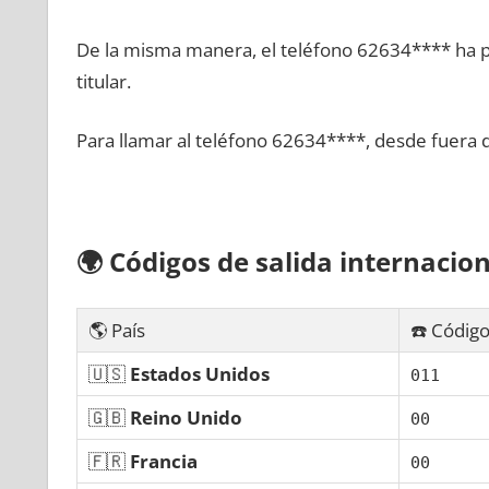
De la misma manera, el teléfono 62634**** ha po
titular.
Para llamar al teléfono 62634****, desde fuera 
🌍
Códigos dе salida internacion
🌎 País
☎️ Código
🇺🇸
Estados Unidos
011
🇬🇧
Reino Unido
00
🇫🇷
Francia
00