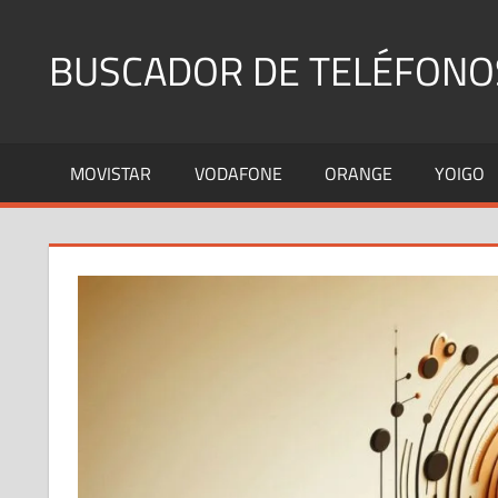
Saltar
al
BUSCADOR DE TELÉFONO
contenido
Identifica
Números
MOVISTAR
VODAFONE
ORANGE
YOIGO
Fijos
y
Móviles