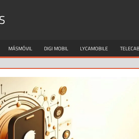
S
MÁSMÓVIL
DIGI MOBIL
LYCAMOBILE
TELECAB