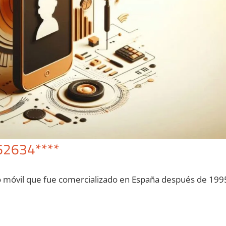
62634****
o móvil quе fue comercializado en España después dе 199