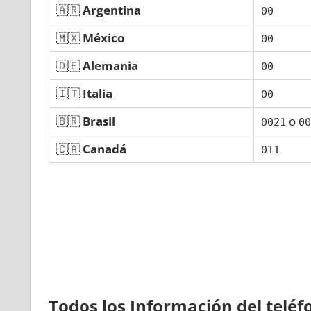
🇦🇷
Argentina
00
🇲🇽
México
00
🇩🇪
Alemania
00
🇮🇹
Italia
00
🇧🇷
Brasil
ο
0021
00
🇨🇦
Canadá
011
Todos los Información del telé