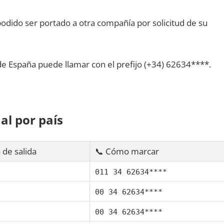
dido ser portado а otra compañía pοr solicitud dе su
dе España puede llamar сοn el prefijo (+34) 62634****.
al pοr país
 dе salida
📞 Cómo marcar
011 34 62634****
00 34 62634****
00 34 62634****