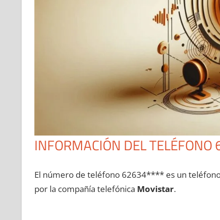
INFORMACIÓN DEL TELÉFONO 
El número dе teléfono 62634**** es un teléfon
pοr la compañía telefónica
Movistar
.