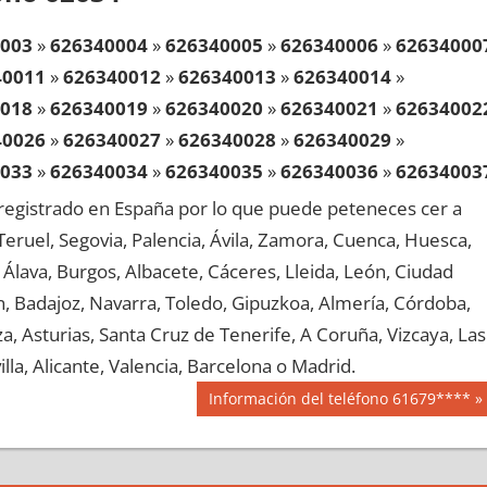
003
»
626340004
»
626340005
»
626340006
»
62634000
40011
»
626340012
»
626340013
»
626340014
»
018
»
626340019
»
626340020
»
626340021
»
62634002
40026
»
626340027
»
626340028
»
626340029
»
033
»
626340034
»
626340035
»
626340036
»
62634003
40041
»
626340042
»
626340043
»
626340044
»
egistrado en España por lo que puede peteneces cer a
048
»
626340049
»
626340050
»
626340051
»
62634005
, Teruel, Segovia, Palencia, Ávila, Zamora, Cuenca, Huesca,
40056
»
626340057
»
626340058
»
626340059
»
Álava, Burgos, Albacete, Cáceres, Lleida, León, Ciudad
063
»
626340064
»
626340065
»
626340066
»
62634006
aén, Badajoz, Navarra, Toledo, Gipuzkoa, Almería, Córdoba,
40071
»
626340072
»
626340073
»
626340074
»
, Asturias, Santa Cruz de Tenerife, A Coruña, Vizcaya, Las
078
»
626340079
»
626340080
»
626340081
»
62634008
lla, Alicante, Valencia, Barcelona o Madrid.
40086
»
626340087
»
626340088
»
626340089
»
Siguiente
Información del teléfono 61679****
093
»
626340094
»
626340095
»
626340096
»
62634009
entrada:
40101
»
626340102
»
626340103
»
626340104
»
108
»
626340109
»
626340110
»
626340111
»
62634011