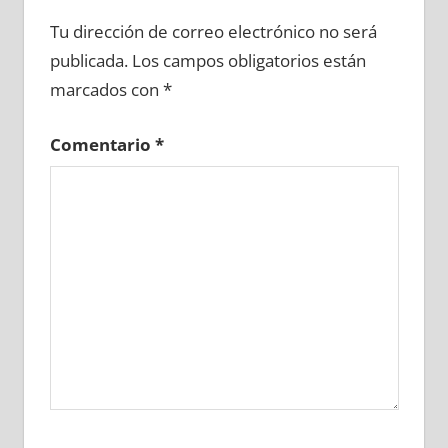
626400081
»
626400082
»
626400083
»
Tu dirección de correo electrónico no será
626400084
»
626400085
»
626400086
»
publicada.
Los campos obligatorios están
626400087
»
626400088
»
626400089
»
marcados con
*
626400090
»
626400091
»
626400092
»
626400093
»
626400094
»
626400095
»
Comentario
*
626400096
»
626400097
»
626400098
»
626400099
»
626400100
»
626400101
»
626400102
»
626400103
»
626400104
»
626400105
»
626400106
»
626400107
»
626400108
»
626400109
»
626400110
»
626400111
»
626400112
»
626400113
»
626400114
»
626400115
»
626400116
»
626400117
»
626400118
»
626400119
»
626400120
»
626400121
»
626400122
»
626400123
»
626400124
»
626400125
»
626400126
»
626400127
»
626400128
»