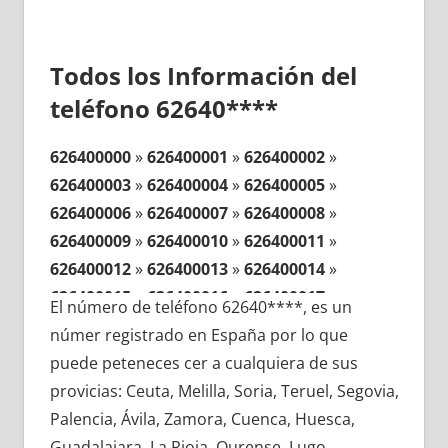
Todos los Información del
teléfono 62640****
626400000
»
626400001
»
626400002
»
626400003
»
626400004
»
626400005
»
626400006
»
626400007
»
626400008
»
626400009
»
626400010
»
626400011
»
626400012
»
626400013
»
626400014
»
626400015
»
626400016
»
626400017
»
El número de teléfono 62640****, es un
626400018
»
626400019
»
626400020
»
númer registrado en España por lo que
626400021
»
626400022
»
626400023
»
puede peteneces cer a cualquiera de sus
626400024
»
626400025
»
626400026
»
provicias: Ceuta, Melilla, Soria, Teruel, Segovia,
626400027
»
626400028
»
626400029
»
Palencia, Ávila, Zamora, Cuenca, Huesca,
626400030
»
626400031
»
626400032
»
Guadalajara, La Rioja, Ourense, Lugo,