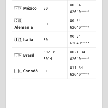
00 34
🇲🇽
México
00
62640****
🇩🇪
00 34
00
Alemania
62640****
00 34
🇮🇹
Italia
00
62640****
ο
0021
0021 34
🇧🇷
Brasil
0014
62640****
011 34
🇨🇦
Canadá
011
62640****