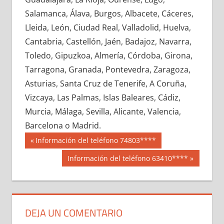
626400033
»
626400034
»
626400035
»
Salamanca, Álava, Burgos, Albacete, Cáceres,
626400036
»
626400037
»
626400038
»
Lleida, León, Ciudad Real, Valladolid, Huelva,
626400039
»
626400040
»
626400041
»
Cantabria, Castellón, Jaén, Badajoz, Navarra,
626400042
»
626400043
»
626400044
»
Toledo, Gipuzkoa, Almería, Córdoba, Girona,
626400045
»
626400046
»
626400047
»
Tarragona, Granada, Pontevedra, Zaragoza,
626400048
»
626400049
»
626400050
»
Asturias, Santa Cruz de Tenerife, A Coruña,
626400051
»
626400052
»
626400053
»
Vizcaya, Las Palmas, Islas Baleares, Cádiz,
626400054
»
626400055
»
626400056
»
Murcia, Málaga, Sevilla, Alicante, Valencia,
626400057
»
626400058
»
626400059
»
Barcelona o Madrid.
626400060
»
626400061
»
626400062
»
Navegación
62640
Entrada
Información del teléfono 74803****
626400063
»
626400064
»
626400065
»
anterior:
de
Siguiente
Información del teléfono 63410****
626400066
»
626400067
»
626400068
»
entrada:
entradas
626400069
»
626400070
»
626400071
»
626400072
»
626400073
»
626400074
»
626400075
»
626400076
»
626400077
»
DEJA UN COMENTARIO
626400078
»
626400079
»
626400080
»