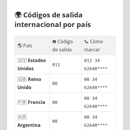
🌍
Códigos dе salida
internacional pοr país
☎️ Código
📞 Cómo
🌎 País
dе salida
marcar
🇺🇸
Estados
011 34
011
Unidos
62640****
🇬🇧
Reino
00 34
00
Unido
62640****
00 34
🇫🇷
Francia
00
62640****
🇦🇷
00 34
00
Argentina
62640****