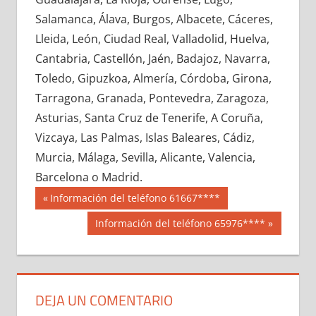
626580033
»
626580034
»
626580035
»
Salamanca, Álava, Burgos, Albacete, Cáceres,
626580036
»
626580037
»
626580038
»
Lleida, León, Ciudad Real, Valladolid, Huelva,
626580039
»
626580040
»
626580041
»
Cantabria, Castellón, Jaén, Badajoz, Navarra,
626580042
»
626580043
»
626580044
»
Toledo, Gipuzkoa, Almería, Córdoba, Girona,
626580045
»
626580046
»
626580047
»
Tarragona, Granada, Pontevedra, Zaragoza,
626580048
»
626580049
»
626580050
»
Asturias, Santa Cruz de Tenerife, A Coruña,
626580051
»
626580052
»
626580053
»
Vizcaya, Las Palmas, Islas Baleares, Cádiz,
626580054
»
626580055
»
626580056
»
Murcia, Málaga, Sevilla, Alicante, Valencia,
626580057
»
626580058
»
626580059
»
Barcelona o Madrid.
626580060
»
626580061
»
626580062
»
Navegación
62658
Entrada
Información del teléfono 61667****
626580063
»
626580064
»
626580065
»
anterior:
de
Siguiente
Información del teléfono 65976****
626580066
»
626580067
»
626580068
»
entrada:
entradas
626580069
»
626580070
»
626580071
»
626580072
»
626580073
»
626580074
»
626580075
»
626580076
»
626580077
»
DEJA UN COMENTARIO
626580078
»
626580079
»
626580080
»