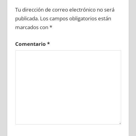
626580081
»
626580082
»
626580083
»
Tu dirección de correo electrónico no será
626580084
»
626580085
»
626580086
»
publicada.
Los campos obligatorios están
626580087
»
626580088
»
626580089
»
marcados con
*
626580090
»
626580091
»
626580092
»
626580093
»
626580094
»
626580095
»
Comentario
*
626580096
»
626580097
»
626580098
»
626580099
»
626580100
»
626580101
»
626580102
»
626580103
»
626580104
»
626580105
»
626580106
»
626580107
»
626580108
»
626580109
»
626580110
»
626580111
»
626580112
»
626580113
»
626580114
»
626580115
»
626580116
»
626580117
»
626580118
»
626580119
»
626580120
»
626580121
»
626580122
»
626580123
»
626580124
»
626580125
»
626580126
»
626580127
»
626580128
»