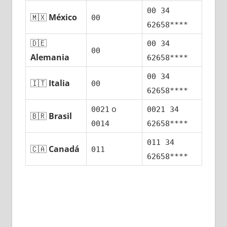
00 34
🇲🇽
México
00
62658****
🇩🇪
00 34
00
Alemania
62658****
00 34
🇮🇹
Italia
00
62658****
ο
0021
0021 34
🇧🇷
Brasil
0014
62658****
011 34
🇨🇦
Canadá
011
62658****