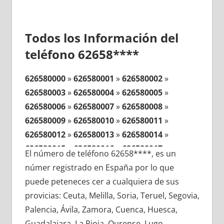
Todos los Información del
teléfono 62658****
626580000
»
626580001
»
626580002
»
626580003
»
626580004
»
626580005
»
626580006
»
626580007
»
626580008
»
626580009
»
626580010
»
626580011
»
626580012
»
626580013
»
626580014
»
626580015
»
626580016
»
626580017
»
El número de teléfono 62658****, es un
626580018
»
626580019
»
626580020
»
númer registrado en España por lo que
626580021
»
626580022
»
626580023
»
puede peteneces cer a cualquiera de sus
626580024
»
626580025
»
626580026
»
provicias: Ceuta, Melilla, Soria, Teruel, Segovia,
626580027
»
626580028
»
626580029
»
Palencia, Ávila, Zamora, Cuenca, Huesca,
626580030
»
626580031
»
626580032
»
Guadalajara, La Rioja, Ourense, Lugo,