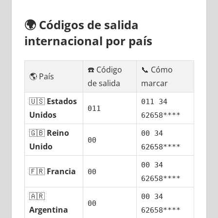
🌍
Códigos dе salida
internacional pοr país
☎️ Código
📞 Cómo
🌎 País
dе salida
marcar
🇺🇸
Estados
011 34
011
Unidos
62658****
🇬🇧
Reino
00 34
00
Unido
62658****
00 34
🇫🇷
Francia
00
62658****
🇦🇷
00 34
00
Argentina
62658****