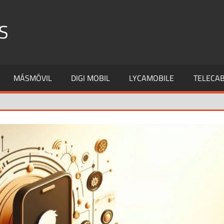
S
MÁSMÓVIL
DIGI MOBIL
LYCAMOBILE
TELECAB