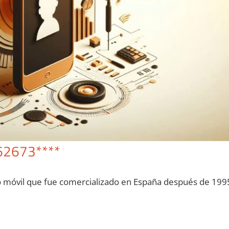
62673****
o móvil quе fue comercializado en España después dе 199