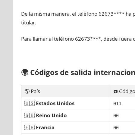
De la misma manera, el teléfono 62673**** ha po
titular.
Para llamar al teléfono 62673****, desde fuera 
🌍
Códigos dе salida internacion
🌎 País
☎️ Código
🇺🇸
Estados Unidos
011
🇬🇧
Reino Unido
00
🇫🇷
Francia
00