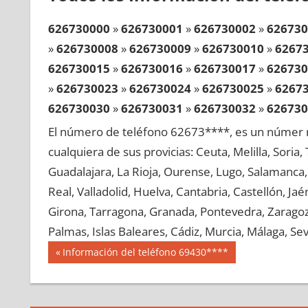
626730000
»
626730001
»
626730002
»
626730
»
626730008
»
626730009
»
626730010
»
6267
626730015
»
626730016
»
626730017
»
626730
»
626730023
»
626730024
»
626730025
»
6267
626730030
»
626730031
»
626730032
»
626730
»
626730038
»
626730039
»
626730040
»
6267
El número de teléfono 62673****, es un númer r
626730045
»
626730046
»
626730047
»
626730
cualquiera de sus provicias: Ceuta, Melilla, Soria
»
626730053
»
626730054
»
626730055
»
6267
Guadalajara, La Rioja, Ourense, Lugo, Salamanca, 
626730060
»
626730061
»
626730062
»
626730
Real, Valladolid, Huelva, Cantabria, Castellón, J
»
626730068
»
626730069
»
626730070
»
6267
Girona, Tarragona, Granada, Pontevedra, Zaragoza
626730075
»
626730076
»
626730077
»
626730
Palmas, Islas Baleares, Cádiz, Murcia, Málaga, Sevi
»
626730083
»
626730084
»
626730085
»
6267
Navegación
62673
Entrada
Información del teléfono 69430****
626730090
»
626730091
»
626730092
»
626730
anterior:
de
»
626730098
»
626730099
»
626730100
»
6267
entradas
626730105
»
626730106
»
626730107
»
626730