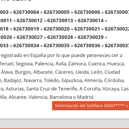
003
»
626730004
»
626730005
»
626730006
»
62673000
30011
»
626730012
»
626730013
»
626730014
»
018
»
626730019
»
626730020
»
626730021
»
62673002
30026
»
626730027
»
626730028
»
626730029
»
033
»
626730034
»
626730035
»
626730036
»
62673003
30041
»
626730042
»
626730043
»
626730044
»
egistrado en España por lo que puede peteneces cer a
048
»
626730049
»
626730050
»
626730051
»
62673005
, Teruel, Segovia, Palencia, Ávila, Zamora, Cuenca, Huesca,
30056
»
626730057
»
626730058
»
626730059
»
Álava, Burgos, Albacete, Cáceres, Lleida, León, Ciudad
063
»
626730064
»
626730065
»
626730066
»
62673006
aén, Badajoz, Navarra, Toledo, Gipuzkoa, Almería, Córdoba,
30071
»
626730072
»
626730073
»
626730074
»
, Asturias, Santa Cruz de Tenerife, A Coruña, Vizcaya, Las
078
»
626730079
»
626730080
»
626730081
»
62673008
lla, Alicante, Valencia, Barcelona o Madrid.
30086
»
626730087
»
626730088
»
626730089
»
Siguiente
Información del teléfono 60007****
093
»
626730094
»
626730095
»
626730096
»
62673009
entrada:
30101
»
626730102
»
626730103
»
626730104
»
108
»
626730109
»
626730110
»
626730111
»
62673011