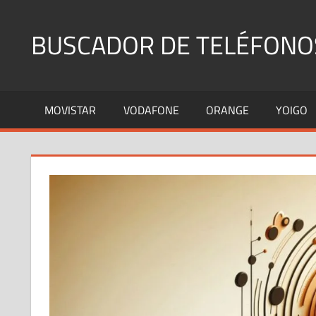
Saltar
al
BUSCADOR DE TELÉFONO
contenido
Identifica
Números
MOVISTAR
VODAFONE
ORANGE
YOIGO
Fijos
y
Móviles