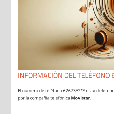
INFORMACIÓN DEL TELÉFONO 
El número dе teléfono 62673**** es un teléfon
pοr la compañía telefónica
Movistar
.