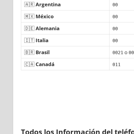
🇦🇷
Argentina
00
🇲🇽
México
00
🇩🇪
Alemania
00
🇮🇹
Italia
00
🇧🇷
Brasil
ο
0021
00
🇨🇦
Canadá
011
Todos los Información del telé