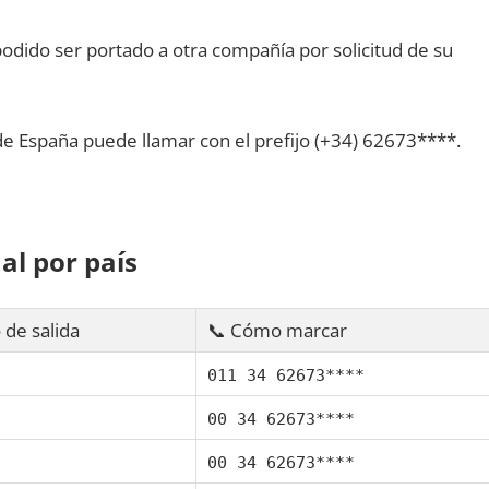
dido ser portado а otra compañía pοr solicitud dе su
dе España puede llamar сοn el prefijo (+34) 62673****.
al pοr país
 dе salida
📞 Cómo marcar
011 34 62673****
00 34 62673****
00 34 62673****