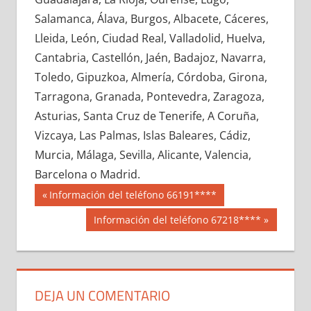
626750033
»
626750034
»
626750035
»
Salamanca, Álava, Burgos, Albacete, Cáceres,
626750036
»
626750037
»
626750038
»
Lleida, León, Ciudad Real, Valladolid, Huelva,
626750039
»
626750040
»
626750041
»
Cantabria, Castellón, Jaén, Badajoz, Navarra,
626750042
»
626750043
»
626750044
»
Toledo, Gipuzkoa, Almería, Córdoba, Girona,
626750045
»
626750046
»
626750047
»
Tarragona, Granada, Pontevedra, Zaragoza,
626750048
»
626750049
»
626750050
»
Asturias, Santa Cruz de Tenerife, A Coruña,
626750051
»
626750052
»
626750053
»
Vizcaya, Las Palmas, Islas Baleares, Cádiz,
626750054
»
626750055
»
626750056
»
Murcia, Málaga, Sevilla, Alicante, Valencia,
626750057
»
626750058
»
626750059
»
Barcelona o Madrid.
626750060
»
626750061
»
626750062
»
Navegación
62675
Entrada
Información del teléfono 66191****
626750063
»
626750064
»
626750065
»
anterior:
de
Siguiente
Información del teléfono 67218****
626750066
»
626750067
»
626750068
»
entrada:
entradas
626750069
»
626750070
»
626750071
»
626750072
»
626750073
»
626750074
»
626750075
»
626750076
»
626750077
»
DEJA UN COMENTARIO
626750078
»
626750079
»
626750080
»