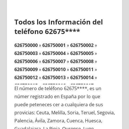
Todos los Información del
teléfono 62675****
626750000
»
626750001
»
626750002
»
626750003
»
626750004
»
626750005
»
626750006
»
626750007
»
626750008
»
626750009
»
626750010
»
626750011
»
626750012
»
626750013
»
626750014
»
626750015
»
626750016
»
626750017
»
El número de teléfono 62675****, es un
626750018
»
626750019
»
626750020
»
númer registrado en España por lo que
626750021
»
626750022
»
626750023
»
puede peteneces cer a cualquiera de sus
626750024
»
626750025
»
626750026
»
provicias: Ceuta, Melilla, Soria, Teruel, Segovia,
626750027
»
626750028
»
626750029
»
Palencia, Ávila, Zamora, Cuenca, Huesca,
626750030
»
626750031
»
626750032
»
Guadalajara, La Rioja, Ourense, Lugo,