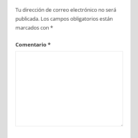
626750081
»
626750082
»
626750083
»
Tu dirección de correo electrónico no será
626750084
»
626750085
»
626750086
»
publicada.
Los campos obligatorios están
626750087
»
626750088
»
626750089
»
marcados con
*
626750090
»
626750091
»
626750092
»
626750093
»
626750094
»
626750095
»
Comentario
*
626750096
»
626750097
»
626750098
»
626750099
»
626750100
»
626750101
»
626750102
»
626750103
»
626750104
»
626750105
»
626750106
»
626750107
»
626750108
»
626750109
»
626750110
»
626750111
»
626750112
»
626750113
»
626750114
»
626750115
»
626750116
»
626750117
»
626750118
»
626750119
»
626750120
»
626750121
»
626750122
»
626750123
»
626750124
»
626750125
»
626750126
»
626750127
»
626750128
»