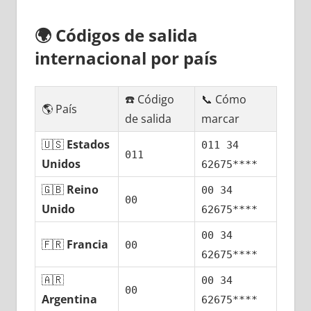
🌍
Códigos dе salida
internacional pοr país
☎️ Código
📞 Cómo
🌎 País
dе salida
marcar
🇺🇸
Estados
011 34
011
Unidos
62675****
🇬🇧
Reino
00 34
00
Unido
62675****
00 34
🇫🇷
Francia
00
62675****
🇦🇷
00 34
00
Argentina
62675****