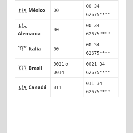
00 34
🇲🇽
México
00
62675****
🇩🇪
00 34
00
Alemania
62675****
00 34
🇮🇹
Italia
00
62675****
ο
0021
0021 34
🇧🇷
Brasil
0014
62675****
011 34
🇨🇦
Canadá
011
62675****