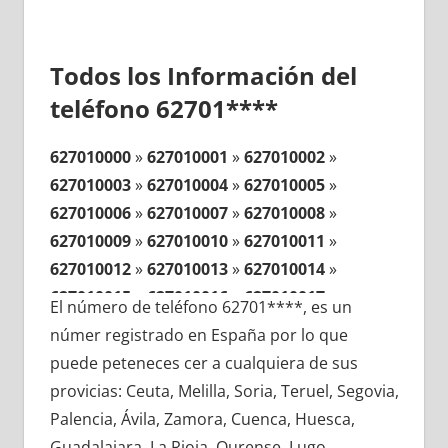
Todos los Información del
teléfono 62701****
627010000
»
627010001
»
627010002
»
627010003
»
627010004
»
627010005
»
627010006
»
627010007
»
627010008
»
627010009
»
627010010
»
627010011
»
627010012
»
627010013
»
627010014
»
627010015
»
627010016
»
627010017
»
El número de teléfono 62701****, es un
627010018
»
627010019
»
627010020
»
númer registrado en España por lo que
627010021
»
627010022
»
627010023
»
puede peteneces cer a cualquiera de sus
627010024
»
627010025
»
627010026
»
provicias: Ceuta, Melilla, Soria, Teruel, Segovia,
627010027
»
627010028
»
627010029
»
Palencia, Ávila, Zamora, Cuenca, Huesca,
627010030
»
627010031
»
627010032
»
Guadalajara, La Rioja, Ourense, Lugo,