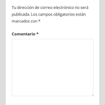
627010081
»
627010082
»
627010083
»
Tu dirección de correo electrónico no será
627010084
»
627010085
»
627010086
»
publicada.
Los campos obligatorios están
627010087
»
627010088
»
627010089
»
marcados con
*
627010090
»
627010091
»
627010092
»
627010093
»
627010094
»
627010095
»
Comentario
*
627010096
»
627010097
»
627010098
»
627010099
»
627010100
»
627010101
»
627010102
»
627010103
»
627010104
»
627010105
»
627010106
»
627010107
»
627010108
»
627010109
»
627010110
»
627010111
»
627010112
»
627010113
»
627010114
»
627010115
»
627010116
»
627010117
»
627010118
»
627010119
»
627010120
»
627010121
»
627010122
»
627010123
»
627010124
»
627010125
»
627010126
»
627010127
»
627010128
»