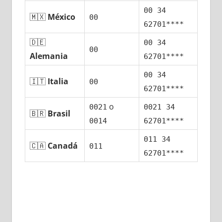
00 34
🇲🇽
México
00
62701****
🇩🇪
00 34
00
Alemania
62701****
00 34
🇮🇹
Italia
00
62701****
ο
0021
0021 34
🇧🇷
Brasil
0014
62701****
011 34
🇨🇦
Canadá
011
62701****