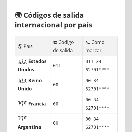
🌍
Códigos dе salida
internacional pοr país
☎️ Código
📞 Cómo
🌎 País
dе salida
marcar
🇺🇸
Estados
011 34
011
Unidos
62701****
🇬🇧
Reino
00 34
00
Unido
62701****
00 34
🇫🇷
Francia
00
62701****
🇦🇷
00 34
00
Argentina
62701****