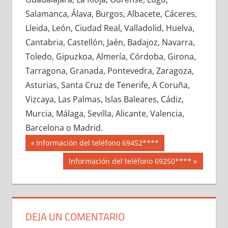
627010033
»
627010034
»
627010035
»
Salamanca, Álava, Burgos, Albacete, Cáceres,
627010036
»
627010037
»
627010038
»
Lleida, León, Ciudad Real, Valladolid, Huelva,
627010039
»
627010040
»
627010041
»
Cantabria, Castellón, Jaén, Badajoz, Navarra,
627010042
»
627010043
»
627010044
»
Toledo, Gipuzkoa, Almería, Córdoba, Girona,
627010045
»
627010046
»
627010047
»
Tarragona, Granada, Pontevedra, Zaragoza,
627010048
»
627010049
»
627010050
»
Asturias, Santa Cruz de Tenerife, A Coruña,
627010051
»
627010052
»
627010053
»
Vizcaya, Las Palmas, Islas Baleares, Cádiz,
627010054
»
627010055
»
627010056
»
Murcia, Málaga, Sevilla, Alicante, Valencia,
627010057
»
627010058
»
627010059
»
Barcelona o Madrid.
627010060
»
627010061
»
627010062
»
Navegación
62701
Entrada
Información del teléfono 69452****
627010063
»
627010064
»
627010065
»
anterior:
de
Siguiente
Información del teléfono 69250****
627010066
»
627010067
»
627010068
»
entrada:
entradas
627010069
»
627010070
»
627010071
»
627010072
»
627010073
»
627010074
»
627010075
»
627010076
»
627010077
»
DEJA UN COMENTARIO
627010078
»
627010079
»
627010080
»