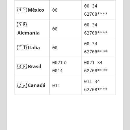
00 34
🇲🇽
México
00
62708****
🇩🇪
00 34
00
Alemania
62708****
00 34
🇮🇹
Italia
00
62708****
ο
0021
0021 34
🇧🇷
Brasil
0014
62708****
011 34
🇨🇦
Canadá
011
62708****