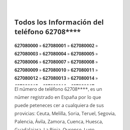
Todos los Información del
teléfono 62708****
627080000
»
627080001
»
627080002
»
627080003
»
627080004
»
627080005
»
627080006
»
627080007
»
627080008
»
627080009
»
627080010
»
627080011
»
627080012
»
627080013
»
627080014
»
627080015
»
627080016
»
627080017
»
El número de teléfono 62708****, es un
627080018
»
627080019
»
627080020
»
númer registrado en España por lo que
627080021
»
627080022
»
627080023
»
puede peteneces cer a cualquiera de sus
627080024
»
627080025
»
627080026
»
provicias: Ceuta, Melilla, Soria, Teruel, Segovia,
627080027
»
627080028
»
627080029
»
Palencia, Ávila, Zamora, Cuenca, Huesca,
627080030
»
627080031
»
627080032
»
Guadalajara, La Rioja, Ourense, Lugo,