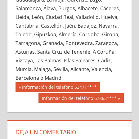
627080033
»
627080034
»
627080035
»
Salamanca, Álava, Burgos, Albacete, Cáceres,
627080036
»
627080037
»
627080038
»
Lleida, León, Ciudad Real, Valladolid, Huelva,
627080039
»
627080040
»
627080041
»
Cantabria, Castellón, Jaén, Badajoz, Navarra,
627080042
»
627080043
»
627080044
»
Toledo, Gipuzkoa, Almería, Córdoba, Girona,
627080045
»
627080046
»
627080047
»
Tarragona, Granada, Pontevedra, Zaragoza,
627080048
»
627080049
»
627080050
»
Asturias, Santa Cruz de Tenerife, A Coruña,
627080051
»
627080052
»
627080053
»
Vizcaya, Las Palmas, Islas Baleares, Cádiz,
627080054
»
627080055
»
627080056
»
Murcia, Málaga, Sevilla, Alicante, Valencia,
627080057
»
627080058
»
627080059
»
Barcelona o Madrid.
627080060
»
627080061
»
627080062
»
Navegación
62708
Entrada
Información del teléfono 63471****
627080063
»
627080064
»
627080065
»
anterior:
de
Siguiente
Información del teléfono 67863****
627080066
»
627080067
»
627080068
»
entrada:
entradas
627080069
»
627080070
»
627080071
»
627080072
»
627080073
»
627080074
»
627080075
»
627080076
»
627080077
»
DEJA UN COMENTARIO
627080078
»
627080079
»
627080080
»