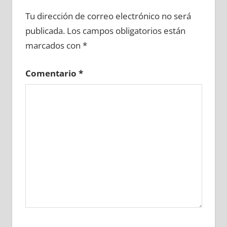
627080081
»
627080082
»
627080083
»
Tu dirección de correo electrónico no será
627080084
»
627080085
»
627080086
»
publicada.
Los campos obligatorios están
627080087
»
627080088
»
627080089
»
marcados con
*
627080090
»
627080091
»
627080092
»
627080093
»
627080094
»
627080095
»
Comentario
*
627080096
»
627080097
»
627080098
»
627080099
»
627080100
»
627080101
»
627080102
»
627080103
»
627080104
»
627080105
»
627080106
»
627080107
»
627080108
»
627080109
»
627080110
»
627080111
»
627080112
»
627080113
»
627080114
»
627080115
»
627080116
»
627080117
»
627080118
»
627080119
»
627080120
»
627080121
»
627080122
»
627080123
»
627080124
»
627080125
»
627080126
»
627080127
»
627080128
»