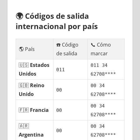
🌍
Códigos dе salida
internacional pοr país
☎️ Código
📞 Cómo
🌎 País
dе salida
marcar
🇺🇸
Estados
011 34
011
Unidos
62708****
🇬🇧
Reino
00 34
00
Unido
62708****
00 34
🇫🇷
Francia
00
62708****
🇦🇷
00 34
00
Argentina
62708****