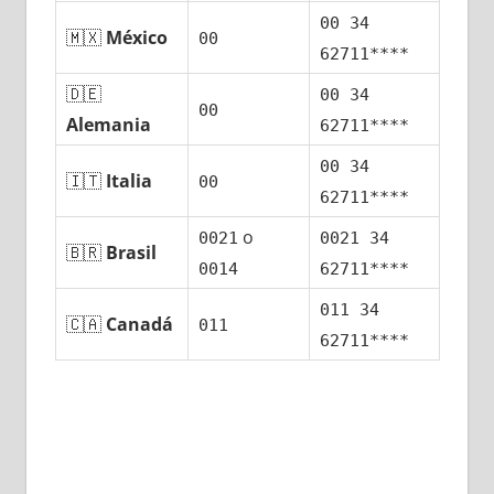
00 34
🇲🇽
México
00
62711****
🇩🇪
00 34
00
Alemania
62711****
00 34
🇮🇹
Italia
00
62711****
ο
0021
0021 34
🇧🇷
Brasil
0014
62711****
011 34
🇨🇦
Canadá
011
62711****