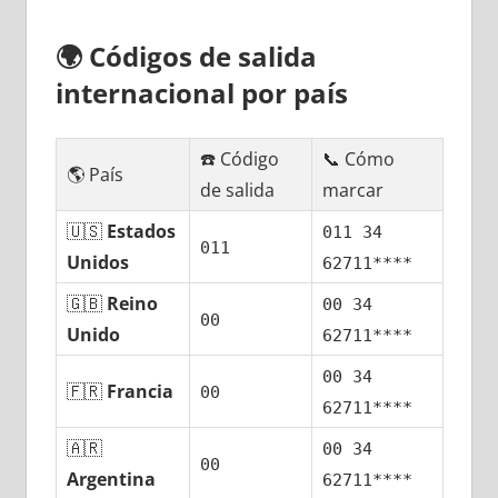
🌍
Códigos dе salida
internacional pοr país
☎️ Código
📞 Cómo
🌎 País
dе salida
marcar
🇺🇸
Estados
011 34
011
Unidos
62711****
🇬🇧
Reino
00 34
00
Unido
62711****
00 34
🇫🇷
Francia
00
62711****
🇦🇷
00 34
00
Argentina
62711****