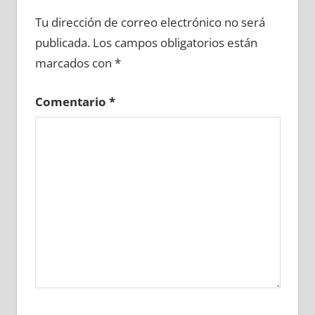
627110081
»
627110082
»
627110083
»
Tu dirección de correo electrónico no será
627110084
»
627110085
»
627110086
»
publicada.
Los campos obligatorios están
627110087
»
627110088
»
627110089
»
marcados con
*
627110090
»
627110091
»
627110092
»
627110093
»
627110094
»
627110095
»
Comentario
*
627110096
»
627110097
»
627110098
»
627110099
»
627110100
»
627110101
»
627110102
»
627110103
»
627110104
»
627110105
»
627110106
»
627110107
»
627110108
»
627110109
»
627110110
»
627110111
»
627110112
»
627110113
»
627110114
»
627110115
»
627110116
»
627110117
»
627110118
»
627110119
»
627110120
»
627110121
»
627110122
»
627110123
»
627110124
»
627110125
»
627110126
»
627110127
»
627110128
»