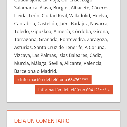
627110033
»
627110034
»
627110035
»
Salamanca, Álava, Burgos, Albacete, Cáceres,
627110036
»
627110037
»
627110038
»
Lleida, León, Ciudad Real, Valladolid, Huelva,
627110039
»
627110040
»
627110041
»
Cantabria, Castellón, Jaén, Badajoz, Navarra,
627110042
»
627110043
»
627110044
»
Toledo, Gipuzkoa, Almería, Córdoba, Girona,
627110045
»
627110046
»
627110047
»
Tarragona, Granada, Pontevedra, Zaragoza,
627110048
»
627110049
»
627110050
»
Asturias, Santa Cruz de Tenerife, A Coruña,
627110051
»
627110052
»
627110053
»
Vizcaya, Las Palmas, Islas Baleares, Cádiz,
627110054
»
627110055
»
627110056
»
Murcia, Málaga, Sevilla, Alicante, Valencia,
627110057
»
627110058
»
627110059
»
Barcelona o Madrid.
627110060
»
627110061
»
627110062
»
Navegación
62711
Entrada
Información del teléfono 68476****
627110063
»
627110064
»
627110065
»
anterior:
de
Siguiente
Información del teléfono 60412****
627110066
»
627110067
»
627110068
»
entrada:
entradas
627110069
»
627110070
»
627110071
»
627110072
»
627110073
»
627110074
»
627110075
»
627110076
»
627110077
»
DEJA UN COMENTARIO
627110078
»
627110079
»
627110080
»