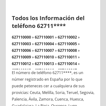
Todos los Información del
teléfono 62711****
627110000
»
627110001
»
627110002
»
627110003
»
627110004
»
627110005
»
627110006
»
627110007
»
627110008
»
627110009
»
627110010
»
627110011
»
627110012
»
627110013
»
627110014
»
627110015
»
627110016
»
627110017
»
El número de teléfono 62711****, es un
627110018
»
627110019
»
627110020
»
númer registrado en España por lo que
627110021
»
627110022
»
627110023
»
puede peteneces cer a cualquiera de sus
627110024
»
627110025
»
627110026
»
provicias: Ceuta, Melilla, Soria, Teruel, Segovia,
627110027
»
627110028
»
627110029
»
Palencia, Ávila, Zamora, Cuenca, Huesca,
627110030
»
627110031
»
627110032
»
Guadalajara, La Rioja, Ourense, Lugo,