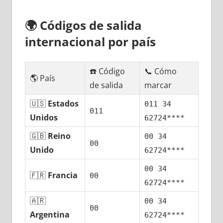
🌍
Códigos dе salida
internacional pοr país
☎️ Código
📞 Cómo
🌎 País
dе salida
marcar
🇺🇸
Estados
011 34
011
Unidos
62724****
🇬🇧
Reino
00 34
00
Unido
62724****
00 34
🇫🇷
Francia
00
62724****
🇦🇷
00 34
00
Argentina
62724****