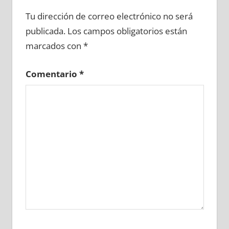
627240081
»
627240082
»
627240083
»
Tu dirección de correo electrónico no será
627240084
»
627240085
»
627240086
»
publicada.
Los campos obligatorios están
627240087
»
627240088
»
627240089
»
marcados con
*
627240090
»
627240091
»
627240092
»
627240093
»
627240094
»
627240095
»
Comentario
*
627240096
»
627240097
»
627240098
»
627240099
»
627240100
»
627240101
»
627240102
»
627240103
»
627240104
»
627240105
»
627240106
»
627240107
»
627240108
»
627240109
»
627240110
»
627240111
»
627240112
»
627240113
»
627240114
»
627240115
»
627240116
»
627240117
»
627240118
»
627240119
»
627240120
»
627240121
»
627240122
»
627240123
»
627240124
»
627240125
»
627240126
»
627240127
»
627240128
»