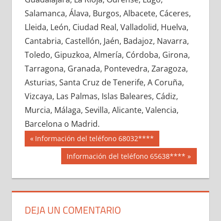
627240033
»
627240034
»
627240035
»
Salamanca, Álava, Burgos, Albacete, Cáceres,
627240036
»
627240037
»
627240038
»
Lleida, León, Ciudad Real, Valladolid, Huelva,
627240039
»
627240040
»
627240041
»
Cantabria, Castellón, Jaén, Badajoz, Navarra,
627240042
»
627240043
»
627240044
»
Toledo, Gipuzkoa, Almería, Córdoba, Girona,
627240045
»
627240046
»
627240047
»
Tarragona, Granada, Pontevedra, Zaragoza,
627240048
»
627240049
»
627240050
»
Asturias, Santa Cruz de Tenerife, A Coruña,
627240051
»
627240052
»
627240053
»
Vizcaya, Las Palmas, Islas Baleares, Cádiz,
627240054
»
627240055
»
627240056
»
Murcia, Málaga, Sevilla, Alicante, Valencia,
627240057
»
627240058
»
627240059
»
Barcelona o Madrid.
627240060
»
627240061
»
627240062
»
Navegación
62724
Entrada
Información del teléfono 68032****
627240063
»
627240064
»
627240065
»
anterior:
de
Siguiente
Información del teléfono 65638****
627240066
»
627240067
»
627240068
»
entrada:
entradas
627240069
»
627240070
»
627240071
»
627240072
»
627240073
»
627240074
»
627240075
»
627240076
»
627240077
»
DEJA UN COMENTARIO
627240078
»
627240079
»
627240080
»