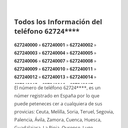
Todos los Información del
teléfono 62724****
627240000
»
627240001
»
627240002
»
627240003
»
627240004
»
627240005
»
627240006
»
627240007
»
627240008
»
627240009
»
627240010
»
627240011
»
627240012
»
627240013
»
627240014
»
627240015
»
627240016
»
627240017
»
El número de teléfono 62724****, es un
627240018
»
627240019
»
627240020
»
númer registrado en España por lo que
627240021
»
627240022
»
627240023
»
puede peteneces cer a cualquiera de sus
627240024
»
627240025
»
627240026
»
provicias: Ceuta, Melilla, Soria, Teruel, Segovia,
627240027
»
627240028
»
627240029
»
Palencia, Ávila, Zamora, Cuenca, Huesca,
627240030
»
627240031
»
627240032
»
Guadalajara, La Rioja, Ourense, Lugo,