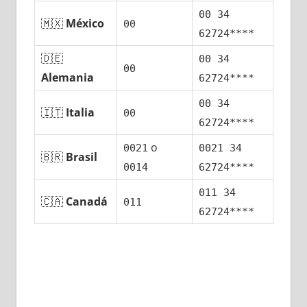
00 34
🇲🇽
México
00
62724****
🇩🇪
00 34
00
Alemania
62724****
00 34
🇮🇹
Italia
00
62724****
ο
0021
0021 34
🇧🇷
Brasil
0014
62724****
011 34
🇨🇦
Canadá
011
62724****