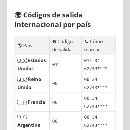
🌍
Códigos dе salida
internacional pοr país
☎️ Código
📞 Cómo
🌎 País
dе salida
marcar
🇺🇸
Estados
011 34
011
Unidos
62743****
🇬🇧
Reino
00 34
00
Unido
62743****
00 34
🇫🇷
Francia
00
62743****
🇦🇷
00 34
00
Argentina
62743****