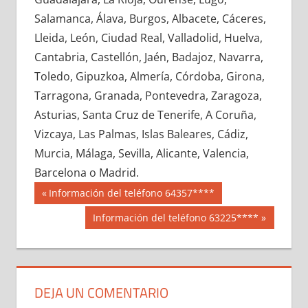
627430033
»
627430034
»
627430035
»
Salamanca, Álava, Burgos, Albacete, Cáceres,
627430036
»
627430037
»
627430038
»
Lleida, León, Ciudad Real, Valladolid, Huelva,
627430039
»
627430040
»
627430041
»
Cantabria, Castellón, Jaén, Badajoz, Navarra,
627430042
»
627430043
»
627430044
»
Toledo, Gipuzkoa, Almería, Córdoba, Girona,
627430045
»
627430046
»
627430047
»
Tarragona, Granada, Pontevedra, Zaragoza,
627430048
»
627430049
»
627430050
»
Asturias, Santa Cruz de Tenerife, A Coruña,
627430051
»
627430052
»
627430053
»
Vizcaya, Las Palmas, Islas Baleares, Cádiz,
627430054
»
627430055
»
627430056
»
Murcia, Málaga, Sevilla, Alicante, Valencia,
627430057
»
627430058
»
627430059
»
Barcelona o Madrid.
627430060
»
627430061
»
627430062
»
Navegación
62743
Entrada
Información del teléfono 64357****
627430063
»
627430064
»
627430065
»
anterior:
de
Siguiente
Información del teléfono 63225****
627430066
»
627430067
»
627430068
»
entrada:
entradas
627430069
»
627430070
»
627430071
»
627430072
»
627430073
»
627430074
»
627430075
»
627430076
»
627430077
»
DEJA UN COMENTARIO
627430078
»
627430079
»
627430080
»