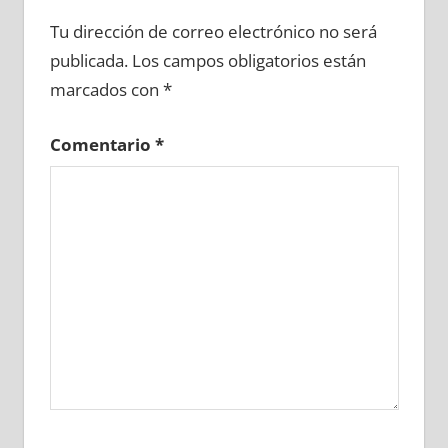
627430081
»
627430082
»
627430083
»
Tu dirección de correo electrónico no será
627430084
»
627430085
»
627430086
»
publicada.
Los campos obligatorios están
627430087
»
627430088
»
627430089
»
marcados con
*
627430090
»
627430091
»
627430092
»
627430093
»
627430094
»
627430095
»
Comentario
*
627430096
»
627430097
»
627430098
»
627430099
»
627430100
»
627430101
»
627430102
»
627430103
»
627430104
»
627430105
»
627430106
»
627430107
»
627430108
»
627430109
»
627430110
»
627430111
»
627430112
»
627430113
»
627430114
»
627430115
»
627430116
»
627430117
»
627430118
»
627430119
»
627430120
»
627430121
»
627430122
»
627430123
»
627430124
»
627430125
»
627430126
»
627430127
»
627430128
»