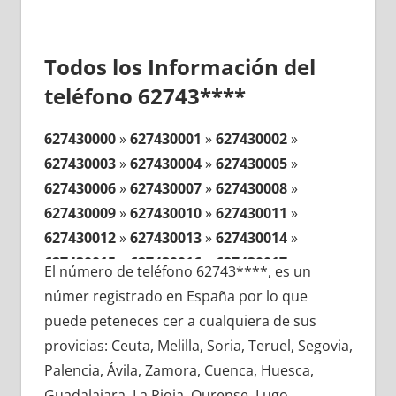
Todos los Información del
teléfono 62743****
627430000
»
627430001
»
627430002
»
627430003
»
627430004
»
627430005
»
627430006
»
627430007
»
627430008
»
627430009
»
627430010
»
627430011
»
627430012
»
627430013
»
627430014
»
627430015
»
627430016
»
627430017
»
El número de teléfono 62743****, es un
627430018
»
627430019
»
627430020
»
númer registrado en España por lo que
627430021
»
627430022
»
627430023
»
puede peteneces cer a cualquiera de sus
627430024
»
627430025
»
627430026
»
provicias: Ceuta, Melilla, Soria, Teruel, Segovia,
627430027
»
627430028
»
627430029
»
Palencia, Ávila, Zamora, Cuenca, Huesca,
627430030
»
627430031
»
627430032
»
Guadalajara, La Rioja, Ourense, Lugo,