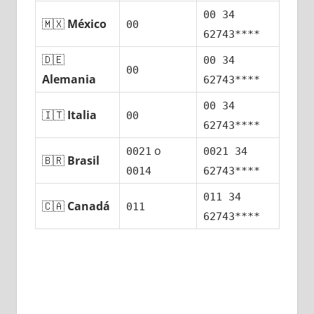
00 34
🇲🇽
México
00
62743****
🇩🇪
00 34
00
Alemania
62743****
00 34
🇮🇹
Italia
00
62743****
ο
0021
0021 34
🇧🇷
Brasil
0014
62743****
011 34
🇨🇦
Canadá
011
62743****