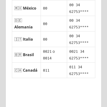
00 34
🇲🇽
México
00
62753****
🇩🇪
00 34
00
Alemania
62753****
00 34
🇮🇹
Italia
00
62753****
ο
0021
0021 34
🇧🇷
Brasil
0014
62753****
011 34
🇨🇦
Canadá
011
62753****