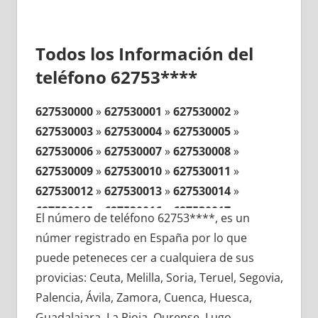
Todos los Información del
teléfono 62753****
627530000
»
627530001
»
627530002
»
627530003
»
627530004
»
627530005
»
627530006
»
627530007
»
627530008
»
627530009
»
627530010
»
627530011
»
627530012
»
627530013
»
627530014
»
627530015
»
627530016
»
627530017
»
El número de teléfono 62753****, es un
627530018
»
627530019
»
627530020
»
númer registrado en España por lo que
627530021
»
627530022
»
627530023
»
puede peteneces cer a cualquiera de sus
627530024
»
627530025
»
627530026
»
provicias: Ceuta, Melilla, Soria, Teruel, Segovia,
627530027
»
627530028
»
627530029
»
Palencia, Ávila, Zamora, Cuenca, Huesca,
627530030
»
627530031
»
627530032
»
Guadalajara, La Rioja, Ourense, Lugo,