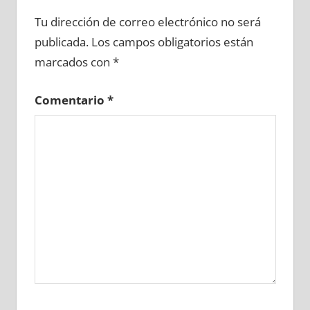
627530081
»
627530082
»
627530083
»
Tu dirección de correo electrónico no será
627530084
»
627530085
»
627530086
»
publicada.
Los campos obligatorios están
627530087
»
627530088
»
627530089
»
marcados con
*
627530090
»
627530091
»
627530092
»
627530093
»
627530094
»
627530095
»
Comentario
*
627530096
»
627530097
»
627530098
»
627530099
»
627530100
»
627530101
»
627530102
»
627530103
»
627530104
»
627530105
»
627530106
»
627530107
»
627530108
»
627530109
»
627530110
»
627530111
»
627530112
»
627530113
»
627530114
»
627530115
»
627530116
»
627530117
»
627530118
»
627530119
»
627530120
»
627530121
»
627530122
»
627530123
»
627530124
»
627530125
»
627530126
»
627530127
»
627530128
»