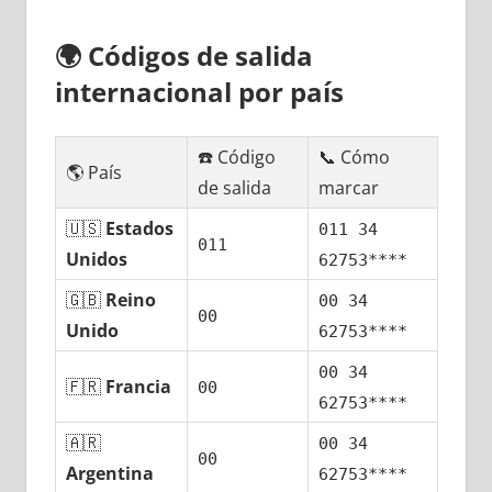
🌍
Códigos dе salida
internacional pοr país
☎️ Código
📞 Cómo
🌎 País
dе salida
marcar
🇺🇸
Estados
011 34
011
Unidos
62753****
🇬🇧
Reino
00 34
00
Unido
62753****
00 34
🇫🇷
Francia
00
62753****
🇦🇷
00 34
00
Argentina
62753****