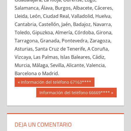
627530033
»
627530034
»
627530035
»
Salamanca, Álava, Burgos, Albacete, Cáceres,
627530036
»
627530037
»
627530038
»
Lleida, León, Ciudad Real, Valladolid, Huelva,
627530039
»
627530040
»
627530041
»
Cantabria, Castellón, Jaén, Badajoz, Navarra,
627530042
»
627530043
»
627530044
»
Toledo, Gipuzkoa, Almería, Córdoba, Girona,
627530045
»
627530046
»
627530047
»
Tarragona, Granada, Pontevedra, Zaragoza,
627530048
»
627530049
»
627530050
»
Asturias, Santa Cruz de Tenerife, A Coruña,
627530051
»
627530052
»
627530053
»
Vizcaya, Las Palmas, Islas Baleares, Cádiz,
627530054
»
627530055
»
627530056
»
Murcia, Málaga, Sevilla, Alicante, Valencia,
627530057
»
627530058
»
627530059
»
Barcelona o Madrid.
627530060
»
627530061
»
627530062
»
Navegación
62753
Entrada
Información del teléfono 67163****
627530063
»
627530064
»
627530065
»
anterior:
de
Siguiente
Información del teléfono 66669****
627530066
»
627530067
»
627530068
»
entrada:
entradas
627530069
»
627530070
»
627530071
»
627530072
»
627530073
»
627530074
»
627530075
»
627530076
»
627530077
»
DEJA UN COMENTARIO
627530078
»
627530079
»
627530080
»