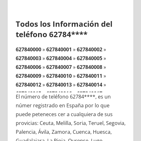
Todos los Información del
teléfono 62784****
627840000
»
627840001
»
627840002
»
627840003
»
627840004
»
627840005
»
627840006
»
627840007
»
627840008
»
627840009
»
627840010
»
627840011
»
627840012
»
627840013
»
627840014
»
627840015
»
627840016
»
627840017
»
El número de teléfono 62784****, es un
627840018
»
627840019
»
627840020
»
númer registrado en España por lo que
627840021
»
627840022
»
627840023
»
puede peteneces cer a cualquiera de sus
627840024
»
627840025
»
627840026
»
provicias: Ceuta, Melilla, Soria, Teruel, Segovia,
627840027
»
627840028
»
627840029
»
Palencia, Ávila, Zamora, Cuenca, Huesca,
627840030
»
627840031
»
627840032
»
Guadalajara, La Rioja, Ourense, Lugo,