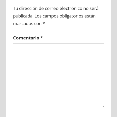
627840081
»
627840082
»
627840083
»
Tu dirección de correo electrónico no será
627840084
»
627840085
»
627840086
»
publicada.
Los campos obligatorios están
627840087
»
627840088
»
627840089
»
marcados con
*
627840090
»
627840091
»
627840092
»
627840093
»
627840094
»
627840095
»
Comentario
*
627840096
»
627840097
»
627840098
»
627840099
»
627840100
»
627840101
»
627840102
»
627840103
»
627840104
»
627840105
»
627840106
»
627840107
»
627840108
»
627840109
»
627840110
»
627840111
»
627840112
»
627840113
»
627840114
»
627840115
»
627840116
»
627840117
»
627840118
»
627840119
»
627840120
»
627840121
»
627840122
»
627840123
»
627840124
»
627840125
»
627840126
»
627840127
»
627840128
»