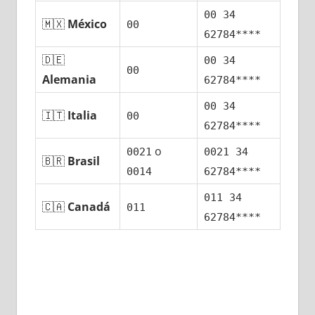
00 34
🇲🇽
México
00
62784****
🇩🇪
00 34
00
Alemania
62784****
00 34
🇮🇹
Italia
00
62784****
ο
0021
0021 34
🇧🇷
Brasil
0014
62784****
011 34
🇨🇦
Canadá
011
62784****