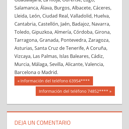
627840033
»
627840034
»
627840035
»
Salamanca, Álava, Burgos, Albacete, Cáceres,
627840036
»
627840037
»
627840038
»
Lleida, León, Ciudad Real, Valladolid, Huelva,
627840039
»
627840040
»
627840041
»
Cantabria, Castellón, Jaén, Badajoz, Navarra,
627840042
»
627840043
»
627840044
»
Toledo, Gipuzkoa, Almería, Córdoba, Girona,
627840045
»
627840046
»
627840047
»
Tarragona, Granada, Pontevedra, Zaragoza,
627840048
»
627840049
»
627840050
»
Asturias, Santa Cruz de Tenerife, A Coruña,
627840051
»
627840052
»
627840053
»
Vizcaya, Las Palmas, Islas Baleares, Cádiz,
627840054
»
627840055
»
627840056
»
Murcia, Málaga, Sevilla, Alicante, Valencia,
627840057
»
627840058
»
627840059
»
Barcelona o Madrid.
627840060
»
627840061
»
627840062
»
Navegación
62784
Entrada
Información del teléfono 63954****
627840063
»
627840064
»
627840065
»
anterior:
de
Siguiente
Información del teléfono 74852****
627840066
»
627840067
»
627840068
»
entrada:
entradas
627840069
»
627840070
»
627840071
»
627840072
»
627840073
»
627840074
»
627840075
»
627840076
»
627840077
»
DEJA UN COMENTARIO
627840078
»
627840079
»
627840080
»