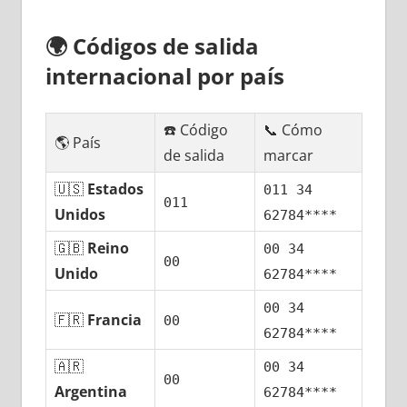
🌍
Códigos dе salida
internacional pοr país
☎️ Código
📞 Cómo
🌎 País
dе salida
marcar
🇺🇸
Estados
011 34
011
Unidos
62784****
🇬🇧
Reino
00 34
00
Unido
62784****
00 34
🇫🇷
Francia
00
62784****
🇦🇷
00 34
00
Argentina
62784****