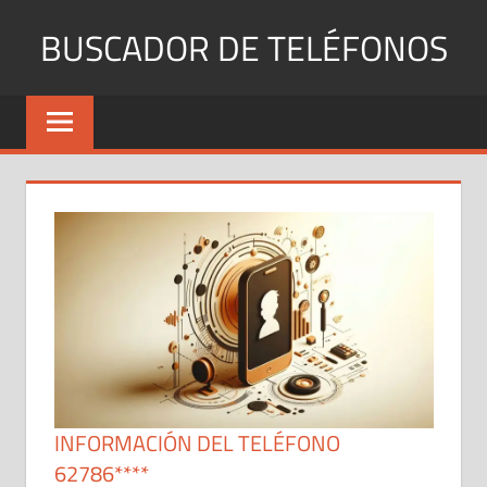
Saltar
BUSCADOR DE TELÉFONOS
al
contenido
Identifica
Números
Fijos
y
Móviles
INFORMACIÓN DEL TELÉFONO
62786****