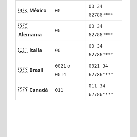
00 34
🇲🇽
México
00
62786****
🇩🇪
00 34
00
Alemania
62786****
00 34
🇮🇹
Italia
00
62786****
ο
0021
0021 34
🇧🇷
Brasil
0014
62786****
011 34
🇨🇦
Canadá
011
62786****