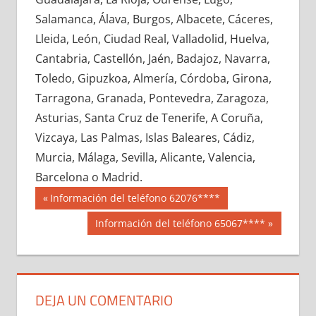
627860033
»
627860034
»
627860035
»
Salamanca, Álava, Burgos, Albacete, Cáceres,
627860036
»
627860037
»
627860038
»
Lleida, León, Ciudad Real, Valladolid, Huelva,
627860039
»
627860040
»
627860041
»
Cantabria, Castellón, Jaén, Badajoz, Navarra,
627860042
»
627860043
»
627860044
»
Toledo, Gipuzkoa, Almería, Córdoba, Girona,
627860045
»
627860046
»
627860047
»
Tarragona, Granada, Pontevedra, Zaragoza,
627860048
»
627860049
»
627860050
»
Asturias, Santa Cruz de Tenerife, A Coruña,
627860051
»
627860052
»
627860053
»
Vizcaya, Las Palmas, Islas Baleares, Cádiz,
627860054
»
627860055
»
627860056
»
Murcia, Málaga, Sevilla, Alicante, Valencia,
627860057
»
627860058
»
627860059
»
Barcelona o Madrid.
627860060
»
627860061
»
627860062
»
Navegación
62786
Entrada
Información del teléfono 62076****
627860063
»
627860064
»
627860065
»
anterior:
de
Siguiente
Información del teléfono 65067****
627860066
»
627860067
»
627860068
»
entrada:
entradas
627860069
»
627860070
»
627860071
»
627860072
»
627860073
»
627860074
»
627860075
»
627860076
»
627860077
»
DEJA UN COMENTARIO
627860078
»
627860079
»
627860080
»