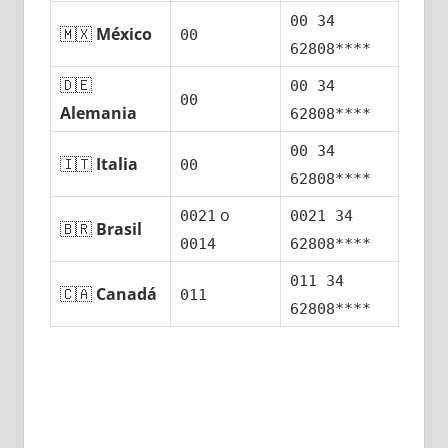
00 34
🇲🇽
México
00
62808****
🇩🇪
00 34
00
Alemania
62808****
00 34
🇮🇹
Italia
00
62808****
ο
0021
0021 34
🇧🇷
Brasil
0014
62808****
011 34
🇨🇦
Canadá
011
62808****