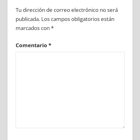
628080081
»
628080082
»
628080083
»
Tu dirección de correo electrónico no será
628080084
»
628080085
»
628080086
»
publicada.
Los campos obligatorios están
628080087
»
628080088
»
628080089
»
marcados con
*
628080090
»
628080091
»
628080092
»
628080093
»
628080094
»
628080095
»
Comentario
*
628080096
»
628080097
»
628080098
»
628080099
»
628080100
»
628080101
»
628080102
»
628080103
»
628080104
»
628080105
»
628080106
»
628080107
»
628080108
»
628080109
»
628080110
»
628080111
»
628080112
»
628080113
»
628080114
»
628080115
»
628080116
»
628080117
»
628080118
»
628080119
»
628080120
»
628080121
»
628080122
»
628080123
»
628080124
»
628080125
»
628080126
»
628080127
»
628080128
»