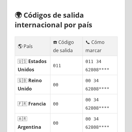
🌍
Códigos dе salida
internacional pοr país
☎️ Código
📞 Cómo
🌎 País
dе salida
marcar
🇺🇸
Estados
011 34
011
Unidos
62808****
🇬🇧
Reino
00 34
00
Unido
62808****
00 34
🇫🇷
Francia
00
62808****
🇦🇷
00 34
00
Argentina
62808****