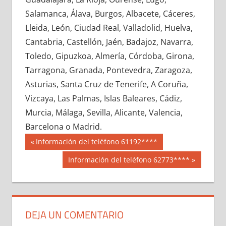
628080033
»
628080034
»
628080035
»
Salamanca, Álava, Burgos, Albacete, Cáceres,
628080036
»
628080037
»
628080038
»
Lleida, León, Ciudad Real, Valladolid, Huelva,
628080039
»
628080040
»
628080041
»
Cantabria, Castellón, Jaén, Badajoz, Navarra,
628080042
»
628080043
»
628080044
»
Toledo, Gipuzkoa, Almería, Córdoba, Girona,
628080045
»
628080046
»
628080047
»
Tarragona, Granada, Pontevedra, Zaragoza,
628080048
»
628080049
»
628080050
»
Asturias, Santa Cruz de Tenerife, A Coruña,
628080051
»
628080052
»
628080053
»
Vizcaya, Las Palmas, Islas Baleares, Cádiz,
628080054
»
628080055
»
628080056
»
Murcia, Málaga, Sevilla, Alicante, Valencia,
628080057
»
628080058
»
628080059
»
Barcelona o Madrid.
628080060
»
628080061
»
628080062
»
Navegación
62808
Entrada
Información del teléfono 61192****
628080063
»
628080064
»
628080065
»
anterior:
de
Siguiente
Información del teléfono 62773****
628080066
»
628080067
»
628080068
»
entrada:
entradas
628080069
»
628080070
»
628080071
»
628080072
»
628080073
»
628080074
»
628080075
»
628080076
»
628080077
»
DEJA UN COMENTARIO
628080078
»
628080079
»
628080080
»