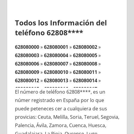
Todos los Información del
teléfono 62808****
628080000
»
628080001
»
628080002
»
628080003
»
628080004
»
628080005
»
628080006
»
628080007
»
628080008
»
628080009
»
628080010
»
628080011
»
628080012
»
628080013
»
628080014
»
628080015
»
628080016
»
628080017
»
El número de teléfono 62808****, es un
628080018
»
628080019
»
628080020
»
númer registrado en España por lo que
628080021
»
628080022
»
628080023
»
puede peteneces cer a cualquiera de sus
628080024
»
628080025
»
628080026
»
provicias: Ceuta, Melilla, Soria, Teruel, Segovia,
628080027
»
628080028
»
628080029
»
Palencia, Ávila, Zamora, Cuenca, Huesca,
628080030
»
628080031
»
628080032
»
Guadalajara, La Rioja, Ourense, Lugo,