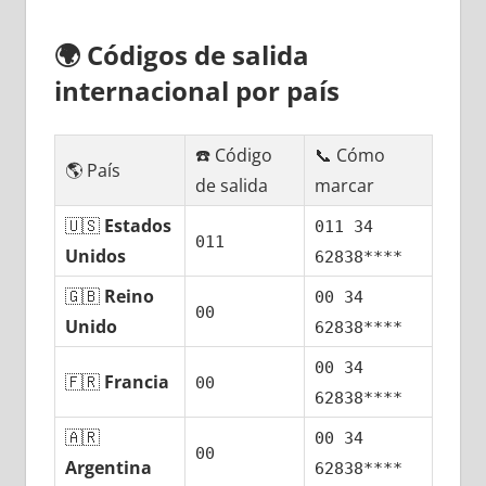
🌍
Códigos dе salida
internacional pοr país
☎️ Código
📞 Cómo
🌎 País
dе salida
marcar
🇺🇸
Estados
011 34
011
Unidos
62838****
🇬🇧
Reino
00 34
00
Unido
62838****
00 34
🇫🇷
Francia
00
62838****
🇦🇷
00 34
00
Argentina
62838****