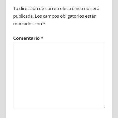
628380081
»
628380082
»
628380083
»
Tu dirección de correo electrónico no será
628380084
»
628380085
»
628380086
»
publicada.
Los campos obligatorios están
628380087
»
628380088
»
628380089
»
marcados con
*
628380090
»
628380091
»
628380092
»
628380093
»
628380094
»
628380095
»
Comentario
*
628380096
»
628380097
»
628380098
»
628380099
»
628380100
»
628380101
»
628380102
»
628380103
»
628380104
»
628380105
»
628380106
»
628380107
»
628380108
»
628380109
»
628380110
»
628380111
»
628380112
»
628380113
»
628380114
»
628380115
»
628380116
»
628380117
»
628380118
»
628380119
»
628380120
»
628380121
»
628380122
»
628380123
»
628380124
»
628380125
»
628380126
»
628380127
»
628380128
»