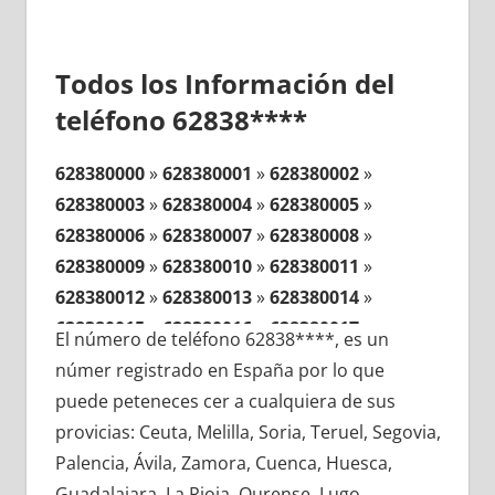
Todos los Información del
teléfono 62838****
628380000
»
628380001
»
628380002
»
628380003
»
628380004
»
628380005
»
628380006
»
628380007
»
628380008
»
628380009
»
628380010
»
628380011
»
628380012
»
628380013
»
628380014
»
628380015
»
628380016
»
628380017
»
El número de teléfono 62838****, es un
628380018
»
628380019
»
628380020
»
númer registrado en España por lo que
628380021
»
628380022
»
628380023
»
puede peteneces cer a cualquiera de sus
628380024
»
628380025
»
628380026
»
provicias: Ceuta, Melilla, Soria, Teruel, Segovia,
628380027
»
628380028
»
628380029
»
Palencia, Ávila, Zamora, Cuenca, Huesca,
628380030
»
628380031
»
628380032
»
Guadalajara, La Rioja, Ourense, Lugo,