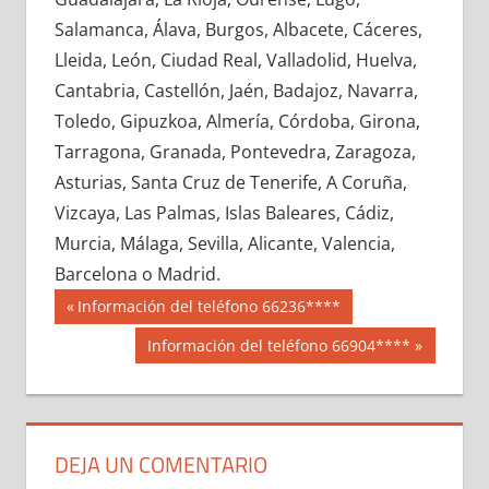
628380033
»
628380034
»
628380035
»
Salamanca, Álava, Burgos, Albacete, Cáceres,
628380036
»
628380037
»
628380038
»
Lleida, León, Ciudad Real, Valladolid, Huelva,
628380039
»
628380040
»
628380041
»
Cantabria, Castellón, Jaén, Badajoz, Navarra,
628380042
»
628380043
»
628380044
»
Toledo, Gipuzkoa, Almería, Córdoba, Girona,
628380045
»
628380046
»
628380047
»
Tarragona, Granada, Pontevedra, Zaragoza,
628380048
»
628380049
»
628380050
»
Asturias, Santa Cruz de Tenerife, A Coruña,
628380051
»
628380052
»
628380053
»
Vizcaya, Las Palmas, Islas Baleares, Cádiz,
628380054
»
628380055
»
628380056
»
Murcia, Málaga, Sevilla, Alicante, Valencia,
628380057
»
628380058
»
628380059
»
Barcelona o Madrid.
628380060
»
628380061
»
628380062
»
Navegación
62838
Entrada
Información del teléfono 66236****
628380063
»
628380064
»
628380065
»
anterior:
de
Siguiente
Información del teléfono 66904****
628380066
»
628380067
»
628380068
»
entrada:
entradas
628380069
»
628380070
»
628380071
»
628380072
»
628380073
»
628380074
»
628380075
»
628380076
»
628380077
»
DEJA UN COMENTARIO
628380078
»
628380079
»
628380080
»