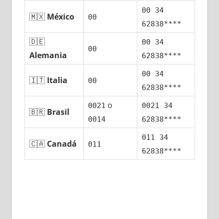
00 34
🇲🇽
México
00
62838****
🇩🇪
00 34
00
Alemania
62838****
00 34
🇮🇹
Italia
00
62838****
ο
0021
0021 34
🇧🇷
Brasil
0014
62838****
011 34
🇨🇦
Canadá
011
62838****