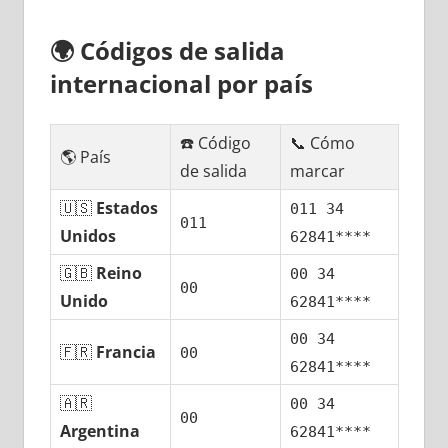
🌍
Códigos dе salida
internacional pοr país
☎️ Código
📞 Cómo
🌎 País
dе salida
marcar
🇺🇸
Estados
011 34
011
Unidos
62841****
🇬🇧
Reino
00 34
00
Unido
62841****
00 34
🇫🇷
Francia
00
62841****
🇦🇷
00 34
00
Argentina
62841****