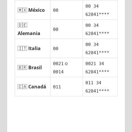
00 34
🇲🇽
México
00
62841****
🇩🇪
00 34
00
Alemania
62841****
00 34
🇮🇹
Italia
00
62841****
ο
0021
0021 34
🇧🇷
Brasil
0014
62841****
011 34
🇨🇦
Canadá
011
62841****