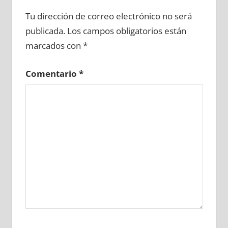
628410081
»
628410082
»
628410083
»
Tu dirección de correo electrónico no será
628410084
»
628410085
»
628410086
»
publicada.
Los campos obligatorios están
628410087
»
628410088
»
628410089
»
marcados con
*
628410090
»
628410091
»
628410092
»
628410093
»
628410094
»
628410095
»
Comentario
*
628410096
»
628410097
»
628410098
»
628410099
»
628410100
»
628410101
»
628410102
»
628410103
»
628410104
»
628410105
»
628410106
»
628410107
»
628410108
»
628410109
»
628410110
»
628410111
»
628410112
»
628410113
»
628410114
»
628410115
»
628410116
»
628410117
»
628410118
»
628410119
»
628410120
»
628410121
»
628410122
»
628410123
»
628410124
»
628410125
»
628410126
»
628410127
»
628410128
»