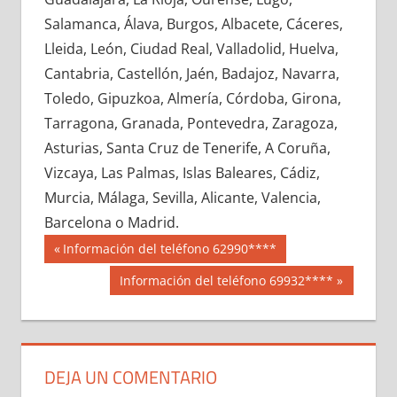
628410033
»
628410034
»
628410035
»
Salamanca, Álava, Burgos, Albacete, Cáceres,
628410036
»
628410037
»
628410038
»
Lleida, León, Ciudad Real, Valladolid, Huelva,
628410039
»
628410040
»
628410041
»
Cantabria, Castellón, Jaén, Badajoz, Navarra,
628410042
»
628410043
»
628410044
»
Toledo, Gipuzkoa, Almería, Córdoba, Girona,
628410045
»
628410046
»
628410047
»
Tarragona, Granada, Pontevedra, Zaragoza,
628410048
»
628410049
»
628410050
»
Asturias, Santa Cruz de Tenerife, A Coruña,
628410051
»
628410052
»
628410053
»
Vizcaya, Las Palmas, Islas Baleares, Cádiz,
628410054
»
628410055
»
628410056
»
Murcia, Málaga, Sevilla, Alicante, Valencia,
628410057
»
628410058
»
628410059
»
Barcelona o Madrid.
628410060
»
628410061
»
628410062
»
Navegación
62841
Entrada
Información del teléfono 62990****
628410063
»
628410064
»
628410065
»
anterior:
de
Siguiente
Información del teléfono 69932****
628410066
»
628410067
»
628410068
»
entrada:
entradas
628410069
»
628410070
»
628410071
»
628410072
»
628410073
»
628410074
»
628410075
»
628410076
»
628410077
»
DEJA UN COMENTARIO
628410078
»
628410079
»
628410080
»