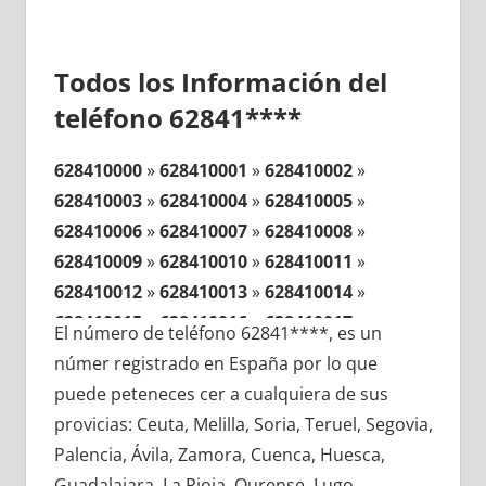
Todos los Información del
teléfono 62841****
628410000
»
628410001
»
628410002
»
628410003
»
628410004
»
628410005
»
628410006
»
628410007
»
628410008
»
628410009
»
628410010
»
628410011
»
628410012
»
628410013
»
628410014
»
628410015
»
628410016
»
628410017
»
El número de teléfono 62841****, es un
628410018
»
628410019
»
628410020
»
númer registrado en España por lo que
628410021
»
628410022
»
628410023
»
puede peteneces cer a cualquiera de sus
628410024
»
628410025
»
628410026
»
provicias: Ceuta, Melilla, Soria, Teruel, Segovia,
628410027
»
628410028
»
628410029
»
Palencia, Ávila, Zamora, Cuenca, Huesca,
628410030
»
628410031
»
628410032
»
Guadalajara, La Rioja, Ourense, Lugo,