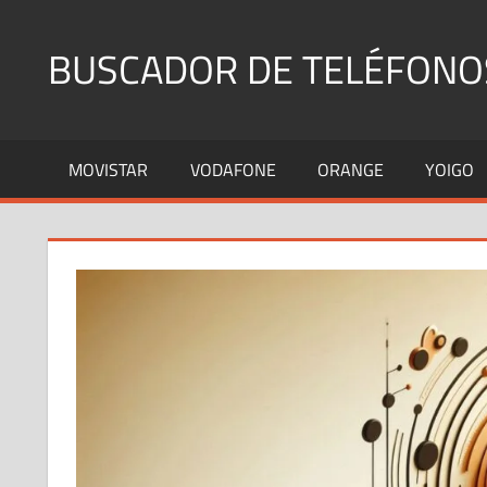
Saltar
al
BUSCADOR DE TELÉFONO
contenido
Identifica
Números
MOVISTAR
VODAFONE
ORANGE
YOIGO
Fijos
y
Móviles