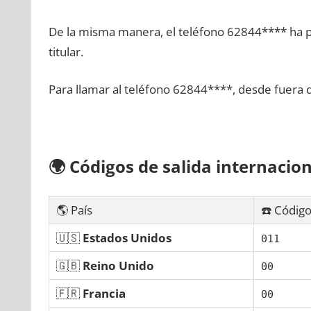
De la misma manera, el teléfono 62844**** ha po
titular.
Para llamar al teléfono 62844****, desde fuera 
🌍
Códigos dе salida internacion
🌎 País
☎️ Código
🇺🇸
Estados Unidos
011
🇬🇧
Reino Unido
00
🇫🇷
Francia
00