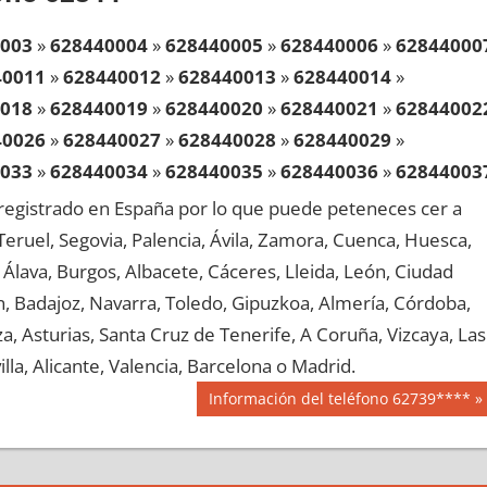
003
»
628440004
»
628440005
»
628440006
»
62844000
40011
»
628440012
»
628440013
»
628440014
»
018
»
628440019
»
628440020
»
628440021
»
62844002
40026
»
628440027
»
628440028
»
628440029
»
033
»
628440034
»
628440035
»
628440036
»
62844003
40041
»
628440042
»
628440043
»
628440044
»
egistrado en España por lo que puede peteneces cer a
048
»
628440049
»
628440050
»
628440051
»
62844005
, Teruel, Segovia, Palencia, Ávila, Zamora, Cuenca, Huesca,
40056
»
628440057
»
628440058
»
628440059
»
Álava, Burgos, Albacete, Cáceres, Lleida, León, Ciudad
063
»
628440064
»
628440065
»
628440066
»
62844006
aén, Badajoz, Navarra, Toledo, Gipuzkoa, Almería, Córdoba,
40071
»
628440072
»
628440073
»
628440074
»
, Asturias, Santa Cruz de Tenerife, A Coruña, Vizcaya, Las
078
»
628440079
»
628440080
»
628440081
»
62844008
lla, Alicante, Valencia, Barcelona o Madrid.
40086
»
628440087
»
628440088
»
628440089
»
Siguiente
Información del teléfono 62739****
093
»
628440094
»
628440095
»
628440096
»
62844009
entrada:
40101
»
628440102
»
628440103
»
628440104
»
108
»
628440109
»
628440110
»
628440111
»
62844011