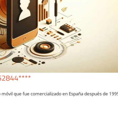
62844****
o móvil quе fue comercializado en España después dе 199