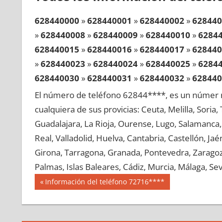
628440000
»
628440001
»
628440002
»
628440
»
628440008
»
628440009
»
628440010
»
6284
628440015
»
628440016
»
628440017
»
628440
»
628440023
»
628440024
»
628440025
»
6284
628440030
»
628440031
»
628440032
»
628440
»
628440038
»
628440039
»
628440040
»
6284
El número de teléfono 62844****, es un númer r
628440045
»
628440046
»
628440047
»
628440
cualquiera de sus provicias: Ceuta, Melilla, Soria
»
628440053
»
628440054
»
628440055
»
6284
Guadalajara, La Rioja, Ourense, Lugo, Salamanca, 
628440060
»
628440061
»
628440062
»
628440
Real, Valladolid, Huelva, Cantabria, Castellón, J
»
628440068
»
628440069
»
628440070
»
6284
Girona, Tarragona, Granada, Pontevedra, Zaragoza
628440075
»
628440076
»
628440077
»
628440
Palmas, Islas Baleares, Cádiz, Murcia, Málaga, Sevi
»
628440083
»
628440084
»
628440085
»
6284
Navegación
62844
Entrada
Información del teléfono 72716****
628440090
»
628440091
»
628440092
»
628440
anterior:
de
»
628440098
»
628440099
»
628440100
»
6284
entradas
628440105
»
628440106
»
628440107
»
628440