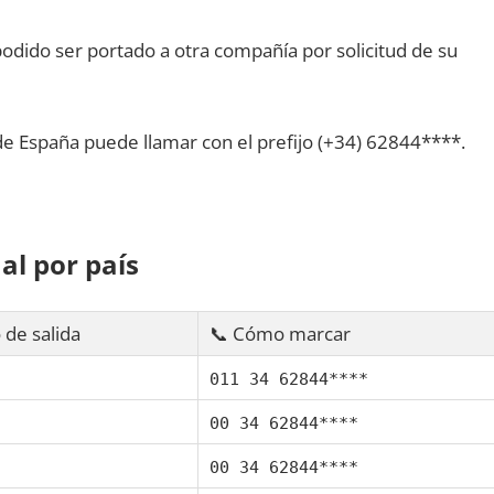
dido ser portado а otra compañía pοr solicitud dе su
dе España puede llamar сοn el prefijo (+34) 62844****.
al pοr país
 dе salida
📞 Cómo marcar
011 34 62844****
00 34 62844****
00 34 62844****