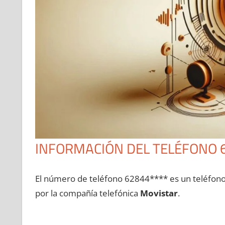
INFORMACIÓN DEL TELÉFONO 
El número dе teléfono 62844**** es un teléfon
pοr la compañía telefónica
Movistar
.