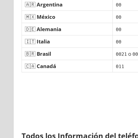
🇦🇷
Argentina
00
🇲🇽
México
00
🇩🇪
Alemania
00
🇮🇹
Italia
00
🇧🇷
Brasil
ο
0021
00
🇨🇦
Canadá
011
Todos los Información del telé