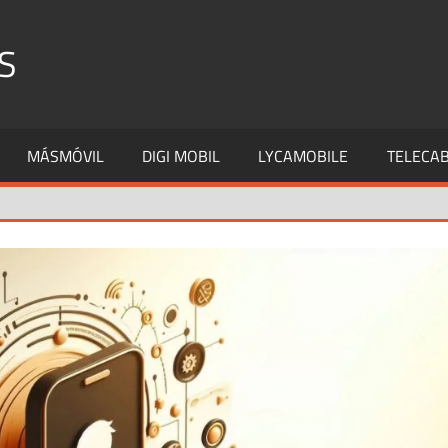
S
MÁSMÓVIL
DIGI MOBIL
LYCAMOBILE
TELECAB